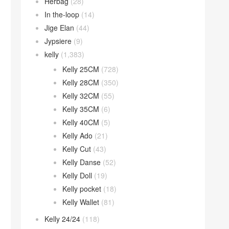
Herbag
(28)
In the-loop
(14)
Jige Elan
(44)
Jypsiere
(9)
kelly
(1,383)
Kelly 25CM
(728)
Kelly 28CM
(350)
Kelly 32CM
(55)
Kelly 35CM
(6)
Kelly 40CM
(5)
Kelly Ado
(21)
Kelly Cut
(43)
Kelly Danse
(52)
Kelly Doll
(19)
Kelly pocket
(18)
Kelly Wallet
(81)
Kelly 24/24
(118)