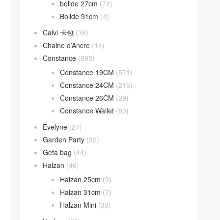
bolide 27cm
(74)
Bolide 31cm
(4)
Calvi 卡包
(38)
Chaine d’Ancre
(14)
Constance
(895)
Constance 19CM
(571)
Constance 24CM
(216)
Constance 26CM
(29)
Constance Wallet
(80)
Evelyne
(27)
Garden Party
(32)
Geta bag
(44)
Halzan
(46)
Halzan 25cm
(9)
Halzan 31cm
(7)
Halzan Mini
(30)