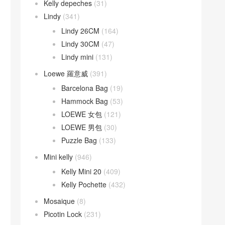
Kelly depeches
(31)
Lindy
(341)
Lindy 26CM
(164)
Lindy 30CM
(47)
Lindy mini
(131)
Loewe 羅意威
(391)
Barcelona Bag
(19)
Hammock Bag
(53)
LOEWE 女包
(121)
LOEWE 男包
(30)
Puzzle Bag
(133)
Mini kelly
(946)
Kelly Mini 20
(409)
Kelly Pochette
(432)
Mosaique
(8)
Picotin Lock
(231)