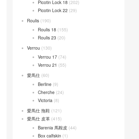
Picotin Lock 18
(202)
Picotin Lock 22
(29)
Roulis
(190)
Roulis 18
(155)
Roulis 23
(20)
Verrou
(130)
Verrou 17
(74)
Verrou 21
(55)
愛馬仕
(60)
Berline
(9)
Cherche
(24)
Victoria
(8)
愛馬仕 拖鞋
(121)
愛馬仕 皮革
(415)
Barenia 馬鞍皮
(44)
Box calfskin
(1)