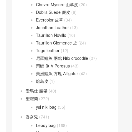
Chevre Mysore 山羊皮
(20)
Doblis Suede 麂皮
(6)
Evercolor 皮革
(34)
Jonathan Leather
(13)
Taurillion Novillo
(10)
Taurillon Clemence 皮
(24)
Togo leather
(12)
尼羅鱷魚 兩點 Nilo crocodile
(27)
灣鱷 倒 V Porosus
(43)
美洲鱷魚 方塊 Alligator
(42)
鴕鳥皮
(1)
愛馬仕 腰帶
(40)
聖羅蘭
(272)
ysl niki bag
(55)
香奈兒
(741)
Leboy bag
(168)