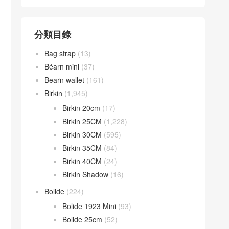
分類目錄
Bag strap
(13)
Béarn mini
(37)
Bearn wallet
(161)
Birkin
(1,945)
Birkin 20cm
(17)
Birkin 25CM
(1,228)
Birkin 30CM
(595)
Birkin 35CM
(84)
Birkin 40CM
(24)
Birkin Shadow
(16)
Bolide
(224)
Bolide 1923 Mini
(93)
Bolide 25cm
(52)