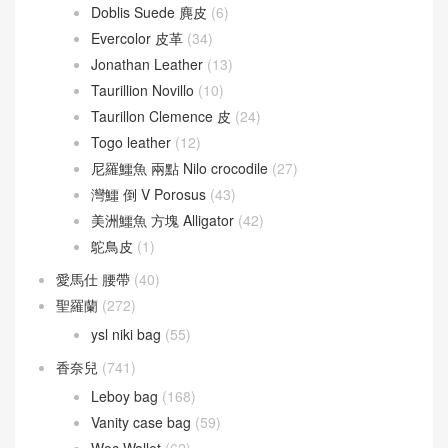
Doblis Suede 麂皮
(6)
Evercolor 皮革
(34)
Jonathan Leather
(13)
Taurillion Novillo
(10)
Taurillon Clemence 皮
(24)
Togo leather
(12)
尼羅鱷魚 兩點 Nilo crocodile
(27)
灣鱷 倒 V Porosus
(43)
美洲鱷魚 方塊 Alligator
(42)
鴕鳥皮
(1)
愛馬仕 腰帶
(40)
聖羅蘭
(272)
ysl niki bag
(55)
香奈兒
(741)
Leboy bag
(168)
Vanity case bag
(59)
Woc Wallet
(62)