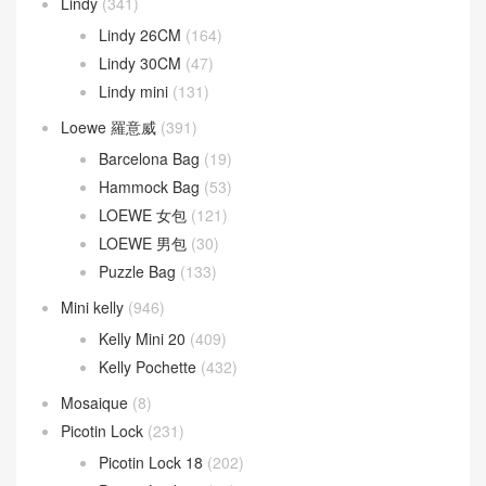
Lindy
(341)
Lindy 26CM
(164)
Lindy 30CM
(47)
Lindy mini
(131)
Loewe 羅意威
(391)
Barcelona Bag
(19)
Hammock Bag
(53)
LOEWE 女包
(121)
LOEWE 男包
(30)
Puzzle Bag
(133)
Mini kelly
(946)
Kelly Mini 20
(409)
Kelly Pochette
(432)
Mosaique
(8)
Picotin Lock
(231)
Picotin Lock 18
(202)