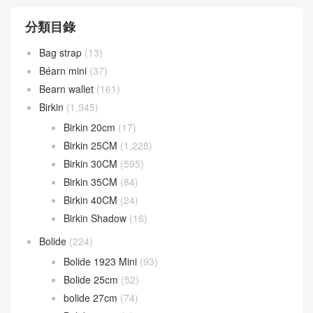
分類目錄
Bag strap
(13)
Béarn mini
(37)
Bearn wallet
(161)
Birkin
(1,945)
Birkin 20cm
(17)
Birkin 25CM
(1,228)
Birkin 30CM
(595)
Birkin 35CM
(84)
Birkin 40CM
(24)
Birkin Shadow
(16)
Bolide
(224)
Bolide 1923 Mini
(93)
Bolide 25cm
(52)
bolide 27cm
(74)