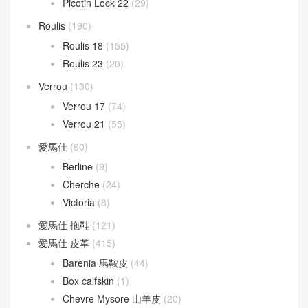
Picotin Lock 22
(29)
Roulis
(190)
Roulis 18
(155)
Roulis 23
(20)
Verrou
(130)
Verrou 17
(74)
Verrou 21
(55)
愛馬仕
(60)
Berline
(9)
Cherche
(24)
Victoria
(8)
愛馬仕 拖鞋
(121)
愛馬仕 皮革
(415)
Barenia 馬鞍皮
(44)
Box calfskin
(1)
Chevre Mysore 山羊皮
(20)