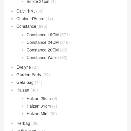
Bolide 31cm
(4)
Calvi 卡包
(38)
Chaine d’Ancre
(14)
Constance
(895)
Constance 19CM
(571)
Constance 24CM
(216)
Constance 26CM
(29)
Constance Wallet
(80)
Evelyne
(27)
Garden Party
(32)
Geta bag
(44)
Halzan
(46)
Halzan 25cm
(9)
Halzan 31cm
(7)
Halzan Mini
(30)
Herbag
(28)
In the-loop
(14)