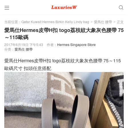


当前位置：
Qatar Kuwait Hermes Birkin Kelly Lindy bag
愛馬仕 腰帶
正文
>
>
愛馬仕Hermes皮帶H扣 togo荔枝紋大象灰色腰帶 75
～115歐碼
2017年6月19日 下午5:43
作者：
Hermes Singapore Store
分类：
愛馬仕 腰帶
愛馬仕Hermes皮帶H扣 togo荔枝紋大象灰色腰帶 75～115
歐碼尺寸 扣頭任意搭配