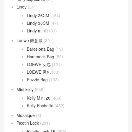
Kelly Cut
(43)
Kelly Danse
(52)
Kelly Doll
(19)
Kelly pocket
(18)
Kelly Wallet
(81)
Kelly 24/24
(118)
Kelly depeches
(31)
Lindy
(341)
Lindy 26CM
(164)
Lindy 30CM
(47)
Lindy mini
(131)
Loewe 羅意威
(391)
Barcelona Bag
(19)
Hammock Bag
(53)
LOEWE 女包
(121)
LOEWE 男包
(30)