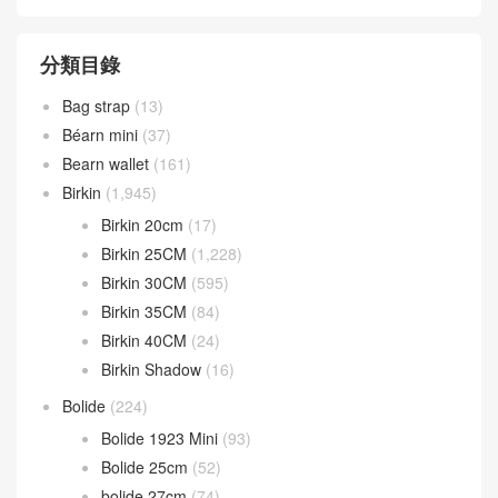
分類目錄
Bag strap
(13)
Béarn mini
(37)
Bearn wallet
(161)
Birkin
(1,945)
Birkin 20cm
(17)
Birkin 25CM
(1,228)
Birkin 30CM
(595)