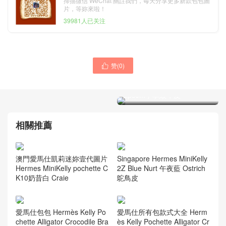
掃描微信 WeChat 關註我們，每天分享更多新款包包圖
片，等妳來啦！
39981人已关注
赞(
0
)

Hermes MiniKelly pochette
P3北方藍Blue de nord
Epsom手掌紋牛皮
Hermes MiniKelly 3Q新櫻花
粉 新粉色 Rose Sakura
Swift calfskin
相關推薦