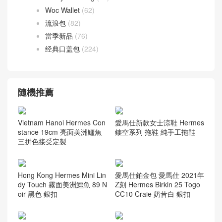
鴕鳥皮
(1)
愛馬仕 腰帶
(40)
聖羅蘭
(272)
ysl niki bag
(55)
香奈兒
(741)
Leboy bag
(168)
Vanity case bag
(59)
Woc Wallet
(62)
流浪包
(82)
當季新品
(76)
经典口盖包
(224)
隨機推薦
Vietnam Hanoi Hermes Con
愛馬仕新款女士涼鞋 Hermes