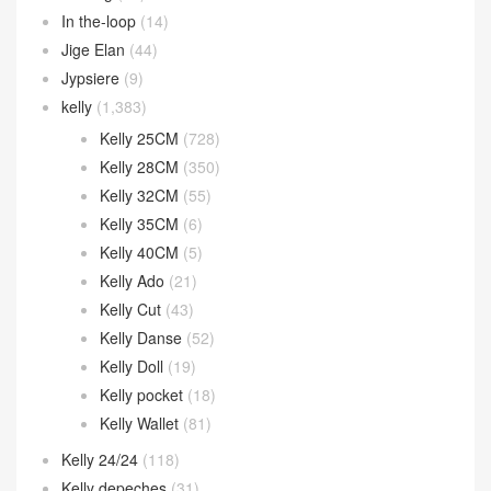
Garden Party
(32)
Geta bag
(44)
Halzan
(46)
Halzan 25cm
(9)
Halzan 31cm
(7)
Halzan Mini
(30)
Herbag
(28)
In the-loop
(14)
Jige Elan
(44)
Jypsiere
(9)
kelly
(1,383)
Kelly 25CM
(728)
Kelly 28CM
(350)
Kelly 32CM
(55)
Kelly 35CM
(6)
Kelly 40CM
(5)
Kelly Ado
(21)