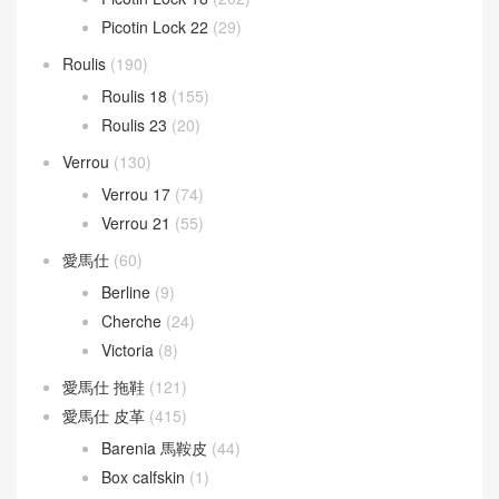
Puzzle Bag
(133)
Mini kelly
(946)
Kelly Mini 20
(409)
Kelly Pochette
(432)
Mosaique
(8)
Picotin Lock
(231)
Picotin Lock 18
(202)
Picotin Lock 22
(29)
Roulis
(190)
Roulis 18
(155)
Roulis 23
(20)
Verrou
(130)
Verrou 17
(74)
Verrou 21
(55)
愛馬仕
(60)
Berline
(9)