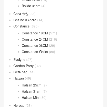
Birkin 35CM
(84)
Birkin 40CM
(24)
Birkin Shadow
(16)
Bolide
(224)
Bolide 1923 Mini
(93)
Bolide 25cm
(52)
bolide 27cm
(74)
Bolide 31cm
(4)
Calvi 卡包
(38)
Chaine d’Ancre
(14)
Constance
(895)
Constance 19CM
(571)
Constance 24CM
(216)
Constance 26CM
(29)
Constance Wallet
(80)
Evelyne
(27)