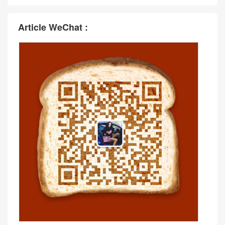
愛馬仕包包款式圖片大全集 H
愛馬仕中國官方網站 Hermès
ermès Kelly Pochette Epsom
Kelly Pochette Swift 9J Feu
Rouge Grenat 石榴紅
火焰橙 Golden Hardware
愛馬仕官方網站旗艦店 Herm
Hermès Price Kelly Pochette
ès Kelly Pochette Matte Allig
Lizard Rose Mexico 墨西哥粉
ator Crocodile 8L Beton
Silver Hardware
Article WeChat :