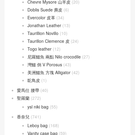
Cherche
(24)
Victoria
(8)
愛馬仕 拖鞋
(121)
愛馬仕 皮革
(415)
Barenia 馬鞍皮
(44)
Box calfskin
(1)
Chevre Mysore 山羊皮
(20)
Doblis Suede 麂皮
(6)
Evercolor 皮革
(34)
Jonathan Leather
(13)
Taurillion Novillo
(10)
Taurillon Clemence 皮
(24)
Togo leather
(12)
尼羅鱷魚 兩點 Nilo crocodile
(27)
灣鱷 倒 V Porosus
(43)
美洲鱷魚 方塊 Alligator
(42)