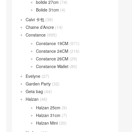
bolide 27cm
(74)
Bolide 31cm
(4)
Calvi 卡包
(38)
Chaine d’Ancre
(14)
Constance
(895)
Constance 19CM
(571)
Constance 24CM
(216)
Constance 26CM
(29)
Constance Wallet
(80)
Evelyne
(27)
Garden Party
(32)
Geta bag
(44)
Halzan
(46)
Halzan 25cm
(9)
Halzan 31cm
(7)
Halzan Mini
(30)