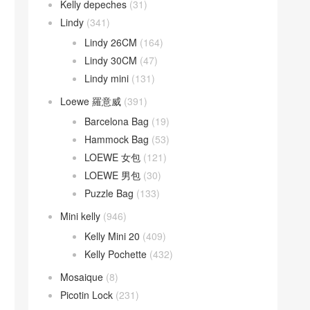
Kelly depeches
(31)
Lindy
(341)
Lindy 26CM
(164)
Lindy 30CM
(47)
Lindy mini
(131)
Loewe 羅意威
(391)
Barcelona Bag
(19)
Hammock Bag
(53)
LOEWE 女包
(121)
LOEWE 男包
(30)
Puzzle Bag
(133)
Mini kelly
(946)
Kelly Mini 20
(409)
Kelly Pochette
(432)
Mosaique
(8)
Picotin Lock
(231)