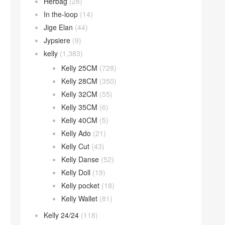
Herbag
(28)
In the-loop
(14)
Jige Elan
(44)
Jypsiere
(9)
kelly
(1,383)
Kelly 25CM
(728)
Kelly 28CM
(350)
Kelly 32CM
(55)
Kelly 35CM
(6)
Kelly 40CM
(5)
Kelly Ado
(21)
Kelly Cut
(43)
Kelly Danse
(52)
Kelly Doll
(19)
Kelly pocket
(18)
Kelly Wallet
(81)
Kelly 24/24
(118)