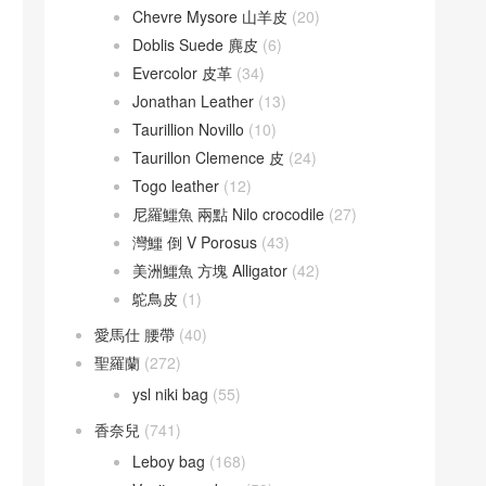
Chevre Mysore 山羊皮
(20)
Doblis Suede 麂皮
(6)
Evercolor 皮革
(34)
Jonathan Leather
(13)
Taurillion Novillo
(10)
Taurillon Clemence 皮
(24)
Togo leather
(12)
尼羅鱷魚 兩點 Nilo crocodile
(27)
灣鱷 倒 V Porosus
(43)
美洲鱷魚 方塊 Alligator
(42)
鴕鳥皮
(1)
愛馬仕 腰帶
(40)
聖羅蘭
(272)
ysl niki bag
(55)
香奈兒
(741)
Leboy bag
(168)