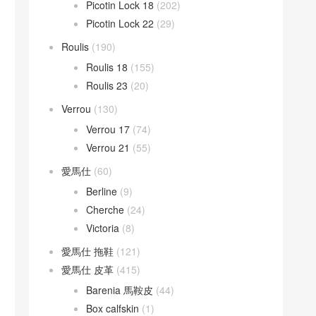
Picotin Lock 18
(202)
Picotin Lock 22
(29)
Roulis
(190)
Roulis 18
(155)
Roulis 23
(20)
Verrou
(130)
Verrou 17
(74)
Verrou 21
(55)
愛馬仕
(60)
Berline
(9)
Cherche
(24)
Victoria
(8)
愛馬仕 拖鞋
(121)
愛馬仕 皮革
(415)
Barenia 馬鞍皮
(44)
Box calfskin
(1)