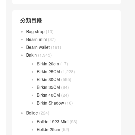
分類目錄
Bag strap
(13)
Béarn mini
(37)
Bearn wallet
(161)
Birkin
(1,945)
Birkin 20cm
(17)
Birkin 25CM
(1,228)
Birkin 30CM
(595)
Birkin 35CM
(84)
Birkin 40CM
(24)
Birkin Shadow
(16)
Bolide
(224)
Bolide 1923 Mini
(93)
Bolide 25cm
(52)