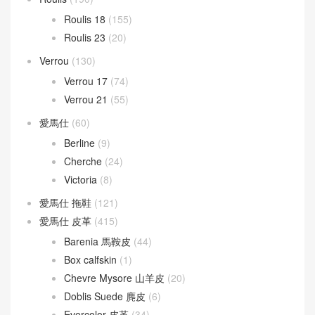
Roulis 18
(155)
Roulis 23
(20)
Verrou
(130)
Verrou 17
(74)
Verrou 21
(55)
愛馬仕
(60)
Berline
(9)
Cherche
(24)
Victoria
(8)
愛馬仕 拖鞋
(121)
愛馬仕 皮革
(415)
Barenia 馬鞍皮
(44)
Box calfskin
(1)
Chevre Mysore 山羊皮
(20)
Doblis Suede 麂皮
(6)
Evercolor 皮革
(34)