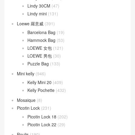
Lindy 30CM
(47)
Lindy mini
(131)
Loewe 羅意威
(391)
Barcelona Bag
(19)
Hammock Bag
(53)
LOEWE 女包
(121)
LOEWE 男包
(30)
Puzzle Bag
(133)
Mini kelly
(946)
Kelly Mini 20
(409)
Kelly Pochette
(432)
Mosaique
(8)
Picotin Lock
(231)
Picotin Lock 18
(202)
Picotin Lock 22
(29)
Roulis
(190)