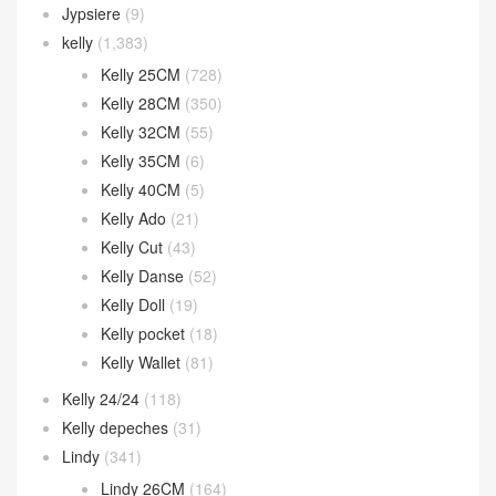
Jypsiere
(9)
kelly
(1,383)
Kelly 25CM
(728)
Kelly 28CM
(350)
Kelly 32CM
(55)
Kelly 35CM
(6)
Kelly 40CM
(5)
Kelly Ado
(21)
Kelly Cut
(43)
Kelly Danse
(52)
Kelly Doll
(19)
Kelly pocket
(18)
Kelly Wallet
(81)
Kelly 24/24
(118)
Kelly depeches
(31)
Lindy
(341)
Lindy 26CM
(164)