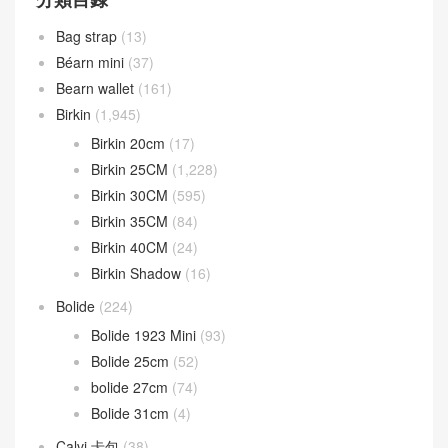
Bag strap
(13)
Béarn mini
(37)
Bearn wallet
(161)
Birkin
(1,945)
Birkin 20cm
(17)
Birkin 25CM
(1,228)
Birkin 30CM
(595)
Birkin 35CM
(84)
Birkin 40CM
(24)
Birkin Shadow
(16)
Bolide
(224)
Bolide 1923 Mini
(93)
Bolide 25cm
(52)
bolide 27cm
(74)
Bolide 31cm
(4)
Calvi 卡包
(38)