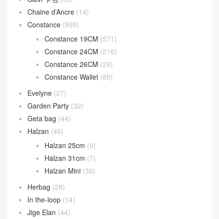
Chaine d’Ancre
(14)
Constance
(895)
Constance 19CM
(571)
Constance 24CM
(216)
Constance 26CM
(29)
Constance Wallet
(80)
Evelyne
(27)
Garden Party
(32)
Geta bag
(44)
Halzan
(46)
Halzan 25cm
(9)
Halzan 31cm
(7)
Halzan Mini
(30)
Herbag
(28)
In the-loop
(14)
Jige Elan
(44)