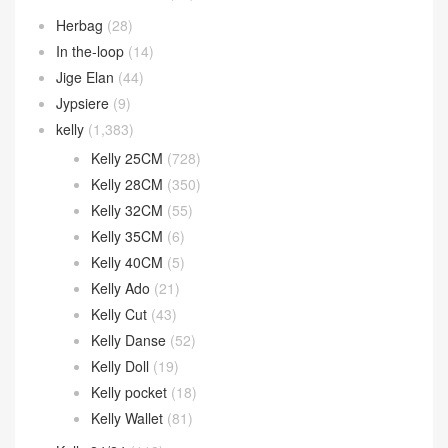
Evelyne
(27)
Garden Party
(32)
Geta bag
(44)
Halzan
(46)
Halzan 25cm
(9)
Halzan 31cm
(7)
Halzan Mini
(30)
Herbag
(28)
In the-loop
(14)
Jige Elan
(44)
Jypsiere
(9)
kelly
(1,383)
Kelly 25CM
(728)
Kelly 28CM
(350)
Kelly 32CM
(55)
Kelly 35CM
(6)
Kelly 40CM
(5)