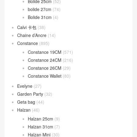
Birkin 30CM
(595)
Birkin 35CM
(84)
Birkin 40CM
(24)
Birkin Shadow
(16)
Bolide
(224)
Bolide 1923 Mini
(93)
Bolide 25cm
(52)
bolide 27cm
(74)
Bolide 31cm
(4)
Calvi 卡包
(38)
Chaine d’Ancre
(14)
Constance
(895)
Constance 19CM
(571)
Constance 24CM
(216)
Constance 26CM
(29)
Constance Wallet
(80)