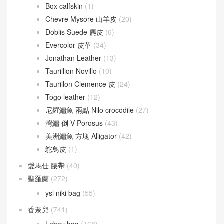
愛馬仕
(60)
Berline
(9)
Cherche
(24)
Victoria
(8)
愛馬仕 拖鞋
(121)
愛馬仕 皮革
(415)
Barenia 馬鞍皮
(44)
Box calfskin
(1)
Chevre Mysore 山羊皮
(20)
Doblis Suede 麂皮
(6)
Evercolor 皮革
(34)
Jonathan Leather
(13)
Taurillion Novillo
(10)
Taurillon Clemence 皮
(24)
Togo leather
(12)
尼羅鱷魚 兩點 Nilo crocodile
(27)
灣鱷 倒 V Porosus
(43)