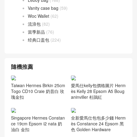
美洲鱷魚 方塊 Alligator
(42)
鴕鳥皮
(1)
愛馬仕 腰帶
(40)
聖羅蘭
(272)
ysl niki bag
(55)
香奈兒
(741)
Leboy bag
(168)
Vanity case bag
(59)
Woc Wallet
(62)
流浪包
(82)
當季新品
(76)
经典口盖包
(224)
隨機推薦