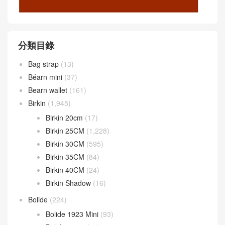
分類目錄
Bag strap
(13)
Béarn mini
(37)
Bearn wallet
(161)
Birkin
(1,945)
Birkin 20cm
(17)
Birkin 25CM
(1,228)