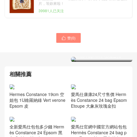
片，等妳來啦！
39981人已关注
赞(
0
)

愛馬仕鉑金包 Hermes
Birkin 25cm Togo M8瀝青灰
Griss Asphalte 玫瑰金扣
愛馬仕迷妳凱莉包2代香港價
格 Hermes Minikelly Z6孔雀
綠Vert Verigo
相關推薦