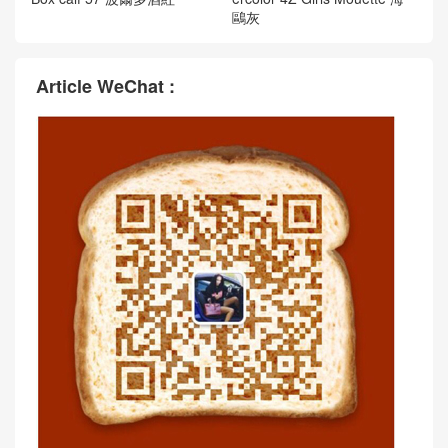
愛馬仕女包經典款 Hermès Pr
愛馬仕官方網女包價格 Herm
ice Constance 24 Epsom 0G
ès Constance 24 Epsom CD
Rouge Sellier 马鞍红玫瑰金
18 Etoupe 大象灰玫瑰金扣
扣
愛馬仕康康包24寸工匠號在哪
愛馬仕康康包24寸工匠號在哪
裏 Hermes Constance 24cm
裏 Hermes Constance 24 Ev
Box calf 57 波爾多酒紅
ercolor 4Z Girls Mouette 海
鷗灰
Article WeChat :