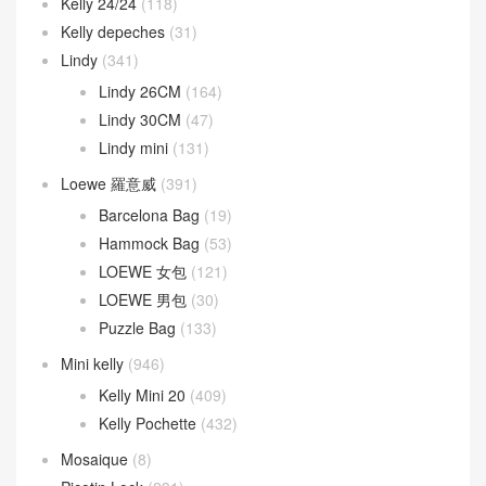
Kelly Ado
(21)
Kelly Cut
(43)
Kelly Danse
(52)
Kelly Doll
(19)
Kelly pocket
(18)
Kelly Wallet
(81)
Kelly 24/24
(118)
Kelly depeches
(31)
Lindy
(341)
Lindy 26CM
(164)
Lindy 30CM
(47)
Lindy mini
(131)
Loewe 羅意威
(391)
Barcelona Bag
(19)
Hammock Bag
(53)
LOEWE 女包
(121)