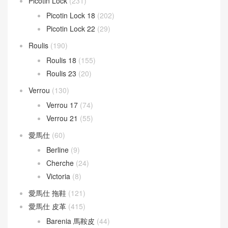
LOEWE 男包
(30)
Puzzle Bag
(133)
Mini kelly
(946)
Kelly Mini 20
(409)
Kelly Pochette
(432)
Mosaique
(8)
Picotin Lock
(231)
Picotin Lock 18
(202)
Picotin Lock 22
(29)
Roulis
(190)
Roulis 18
(155)
Roulis 23
(20)
Verrou
(130)
Verrou 17
(74)
Verrou 21
(55)