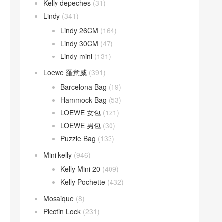
Kelly depeches
(31)
Lindy
(341)
Lindy 26CM
(164)
Lindy 30CM
(47)
Lindy mini
(131)
Loewe 羅意威
(391)
Barcelona Bag
(19)
Hammock Bag
(53)
LOEWE 女包
(121)
LOEWE 男包
(30)
Puzzle Bag
(133)
Mini kelly
(946)
Kelly Mini 20
(409)
Kelly Pochette
(432)
Mosaique
(8)
Picotin Lock
(231)