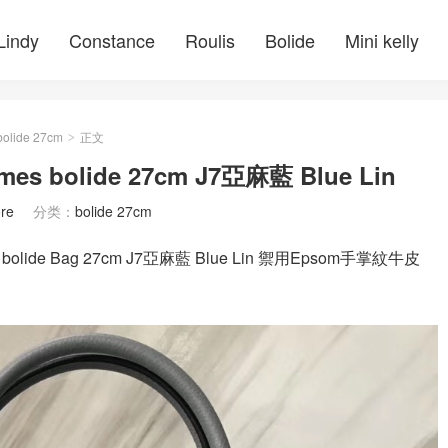
Lindy
Constance
Roulis
Bolide
Mini kelly
bolide 27cm
正文
>
olide 27cm J7亞麻藍 Blue Lin
re
分类：
bolide 27cm
e Bag 27cm J7亞麻藍 Blue Lin 禦用Epsom手掌紋牛皮