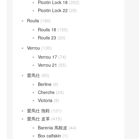
Picotin Lock 18
(202)
Picotin Lock 22
(29)
Roulis
(190)
Roulis 18
(155)
Roulis 23
(20)
Verrou
(130)
Verrou 17
(74)
Verrou 21
(55)
愛馬仕
(60)
Berline
(9)
Cherche
(24)
Victoria
(8)
愛馬仕 拖鞋
(121)
愛馬仕 皮革
(415)
Barenia 馬鞍皮
(44)
Box calfskin
(1)