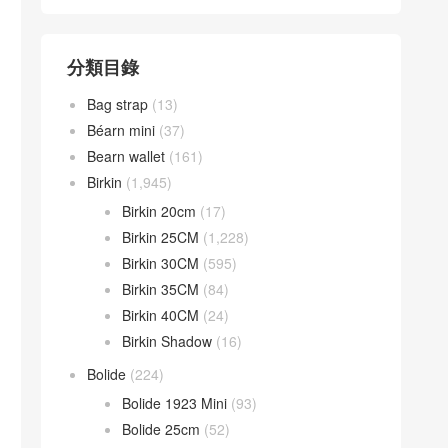
分類目錄
Bag strap
(13)
Béarn mini
(37)
Bearn wallet
(161)
Birkin
(1,945)
Birkin 20cm
(17)
Birkin 25CM
(1,228)
Birkin 30CM
(595)
Birkin 35CM
(84)
Birkin 40CM
(24)
Birkin Shadow
(16)
Bolide
(224)
Bolide 1923 Mini
(93)
Bolide 25cm
(52)