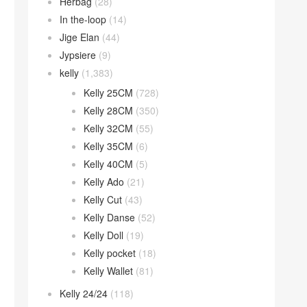
Herbag
(28)
In the-loop
(14)
Jige Elan
(44)
Jypsiere
(9)
kelly
(1,383)
Kelly 25CM
(728)
Kelly 28CM
(350)
Kelly 32CM
(55)
Kelly 35CM
(6)
Kelly 40CM
(5)
Kelly Ado
(21)
Kelly Cut
(43)
Kelly Danse
(52)
Kelly Doll
(19)
Kelly pocket
(18)
Kelly Wallet
(81)
Kelly 24/24
(118)