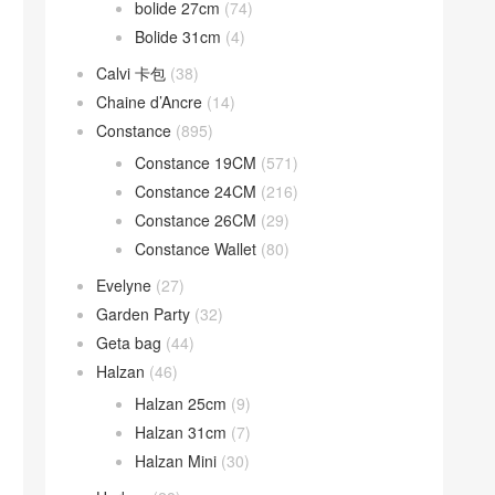
bolide 27cm
(74)
Bolide 31cm
(4)
Calvi 卡包
(38)
Chaine d’Ancre
(14)
Constance
(895)
Constance 19CM
(571)
Constance 24CM
(216)
Constance 26CM
(29)
Constance Wallet
(80)
Evelyne
(27)
Garden Party
(32)
Geta bag
(44)
Halzan
(46)
Halzan 25cm
(9)
Halzan 31cm
(7)
Halzan Mini
(30)