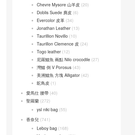
Chevre Mysore 山羊皮
(20)
Doblis Suede 麂皮
(6)
Evercolor 皮革
(34)
Jonathan Leather
(13)
Taurillion Novillo
(10)
Taurillon Clemence 皮
(24)
Togo leather
(12)
尼羅鱷魚 兩點 Nilo crocodile
(27)
灣鱷 倒 V Porosus
(43)
美洲鱷魚 方塊 Alligator
(42)
鴕鳥皮
(1)
愛馬仕 腰帶
(40)
聖羅蘭
(272)
ysl niki bag
(55)
香奈兒
(741)
Leboy bag
(168)