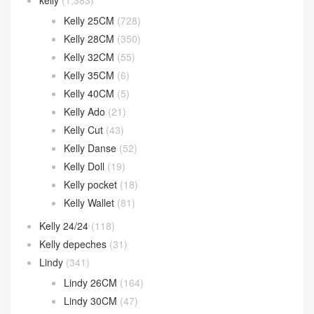
Halzan
(46)
Halzan 25cm
(9)
Halzan 31cm
(7)
Halzan Mini
(30)
Herbag
(28)
In the-loop
(14)
Jige Elan
(44)
Jypsiere
(9)
kelly
(1,383)
Kelly 25CM
(728)
Kelly 28CM
(350)
Kelly 32CM
(55)
Kelly 35CM
(6)
Kelly 40CM
(5)
Kelly Ado
(21)
Kelly Cut
(43)
Kelly Danse
(52)