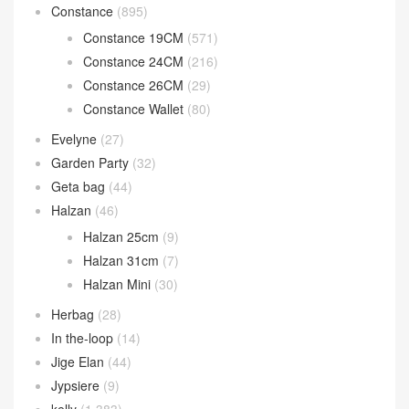
Birkin Shadow
(16)
Bolide
(224)
Bolide 1923 Mini
(93)
Bolide 25cm
(52)
bolide 27cm
(74)
Bolide 31cm
(4)
Calvi 卡包
(38)
Chaine d’Ancre
(14)
Constance
(895)
Constance 19CM
(571)
Constance 24CM
(216)
Constance 26CM
(29)
Constance Wallet
(80)
Evelyne
(27)
Garden Party
(32)
Geta bag
(44)