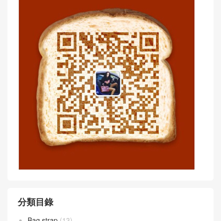
皮 夜空藍28CM
條手袋
小香經典款Large 2.55 handb
小香經典款Large 2.55 handb
ag珠光紫色 小號口蓋包 復古
ag 小號口蓋包 v字繡型復古鏈
鏈條手袋
條 枣红色
Article WeChat :