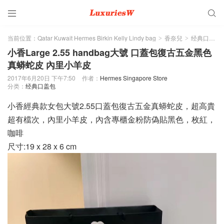


当前位置：
Qatar Kuwait Hermes Birkin Kelly Lindy bag
香奈兒
经典口盖包
>
>
小香Large 2.55 handbag大號 口蓋包復古五金黑色
真蟒蛇皮 內里小羊皮
2017年6月20日 下午7:50
作者：
Hermes Singapore Store
分类：
经典口盖包
小香經典款女包大號2.55口蓋包復古五金真蟒蛇皮，超高貴
超有檔次，內里小羊皮，內含專櫃金粉防偽貼黑色，枚紅，
咖啡
尺寸:19 x 28 x 6 cm