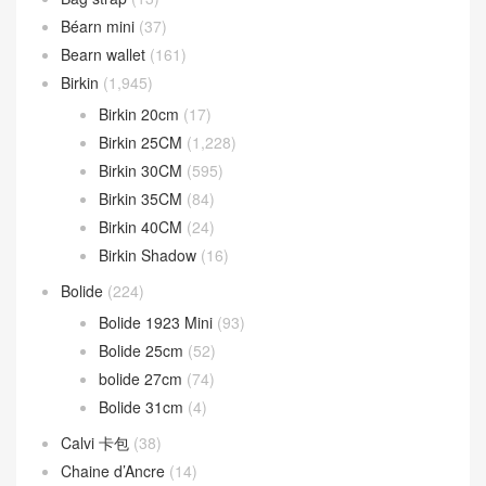
分類目錄
Bag strap
(13)
Béarn mini
(37)
Bearn wallet
(161)
Birkin
(1,945)
Birkin 20cm
(17)
Birkin 25CM
(1,228)
Birkin 30CM
(595)
Birkin 35CM
(84)
Birkin 40CM
(24)