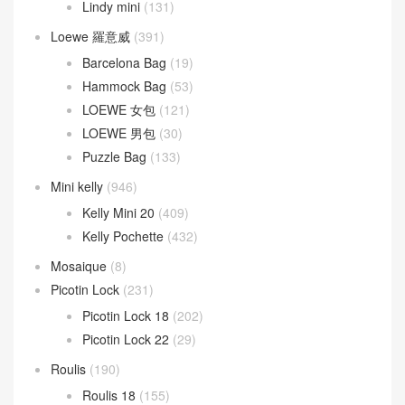
Kelly Doll
(19)
Kelly pocket
(18)
Kelly Wallet
(81)
Kelly 24/24
(118)
Kelly depeches
(31)
Lindy
(341)
Lindy 26CM
(164)
Lindy 30CM
(47)
Lindy mini
(131)
Loewe 羅意威
(391)
Barcelona Bag
(19)
Hammock Bag
(53)
LOEWE 女包
(121)
LOEWE 男包
(30)
Puzzle Bag
(133)
Mini kelly
(946)