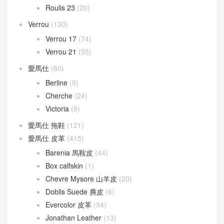
Kelly Mini 20
(409)
Kelly Pochette
(432)
Mosaique
(8)
Picotin Lock
(231)
Picotin Lock 18
(202)
Picotin Lock 22
(29)
Roulis
(190)
Roulis 18
(155)
Roulis 23
(20)
Verrou
(130)
Verrou 17
(74)
Verrou 21
(55)
愛馬仕
(60)
Berline
(9)
Cherche
(24)
Victoria
(8)