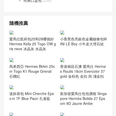
聖羅蘭
(272)
ysl niki bag
(55)
香奈兒
(741)
Leboy bag
(168)
Vanity case bag
(59)
Woc Wallet
(62)
流浪包
(82)
當季新品
(76)
经典口盖包
(224)
隨機推薦
小香黑色亮銀色金屬鏈條包M
愛馬仕凱莉包25和28哪個好
INI LE Boy 小牛皮大理石紋
Hermes Kelly 25 Togo OW g
ris neve 冰晶灰 水晶灰