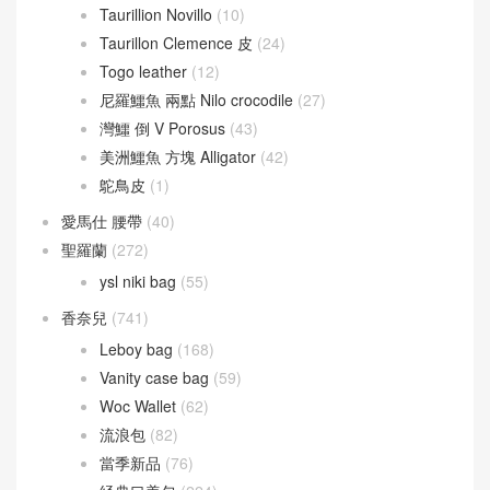
愛馬仕 拖鞋
(121)
愛馬仕 皮革
(415)
Barenia 馬鞍皮
(44)
Box calfskin
(1)
Chevre Mysore 山羊皮
(20)
Doblis Suede 麂皮
(6)
Evercolor 皮革
(34)
Jonathan Leather
(13)
Taurillion Novillo
(10)
Taurillon Clemence 皮
(24)
Togo leather
(12)
尼羅鱷魚 兩點 Nilo crocodile
(27)
灣鱷 倒 V Porosus
(43)
美洲鱷魚 方塊 Alligator
(42)
鴕鳥皮
(1)
愛馬仕 腰帶
(40)