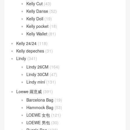
Kelly Cut
(43)
Kelly Danse
(52)
Kelly Doll
(19)
Kelly pocket
(18)
Kelly Wallet
(81)
Kelly 24/24
(118)
Kelly depeches
(31)
Lindy
(341)
Lindy 26CM
(164)
Lindy 30CM
(47)
Lindy mini
(131)
Loewe 羅意威
(391)
Barcelona Bag
(19)
Hammock Bag
(53)
LOEWE 女包
(121)
LOEWE 男包
(30)
Puzzle Bag
(133)