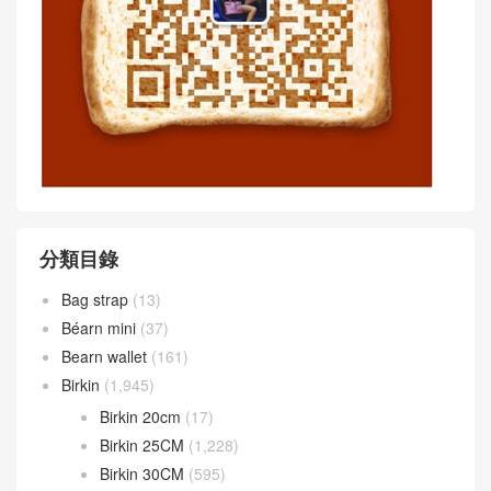
分類目錄
Bag strap
(13)
Béarn mini
(37)
Bearn wallet
(161)
Birkin
(1,945)
Birkin 20cm
(17)
Birkin 25CM
(1,228)
Birkin 30CM
(595)