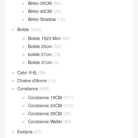
Birkin 35CM
(84)
Birkin 40CM
(24)
Birkin Shadow
(16)
Bolide
(224)
Bolide 1923 Mini
(93)
Bolide 25cm
(52)
bolide 27cm
(74)
Bolide 31cm
(4)
Calvi 卡包
(38)
Chaine d’Ancre
(14)
Constance
(895)
Constance 19CM
(571)
Constance 24CM
(216)
Constance 26CM
(29)
Constance Wallet
(80)
Evelyne
(27)