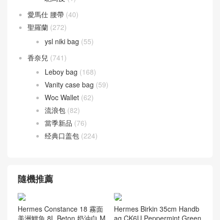
愛馬仕 腰帶
(40)
聖羅蘭
(272)
ysl niki bag
(55)
香奈兒
(741)
Leboy bag
(168)
Vanity case bag
(59)
Woc Wallet
(62)
流浪包
(82)
當季新品
(76)
经典口盖包
(224)
隨機推薦
Hermes Constance 18 霧面
Hermes Birkin 35cm Handb
美洲鱷魚 8L Beton 奶油白 M
ag CK6U Peppermint Green