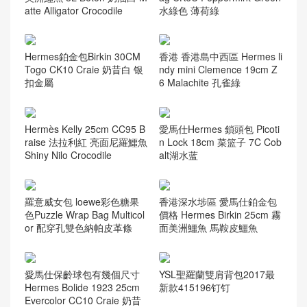
atte Alligator Crocodile
水綠色 薄荷綠
Hermes鉑金包Birkin 30CM
香港 香港島中西區 Hermes li
Togo CK10 Craie 奶昔白 银
ndy mini Clemence 19cm Z
扣金屬
6 Malachite 孔雀綠
Hermès Kelly 25cm CC95 B
愛馬仕Hermes 鎖頭包 Picoti
raise 法拉利紅 亮面尼羅鱷魚
n Lock 18cm 菜篮子 7C Cob
Shiny Nilo Crocodile
alt湖水蓝
羅意威女包 loewe彩色糖果
香港深水埗區 愛馬仕鉑金包
色Puzzle Wrap Bag Multicol
價格 Hermes Birkin 25cm 霧
or 配穿孔雙色納帕皮革條
面美洲鱷魚 馬鞍皮鱷魚
愛馬仕保齡球包有幾個尺寸
YSL聖羅蘭雙肩背包2017最
Hermes Bolide 1923 25cm
新款415196钉钉
Evercolor CC10 Craie 奶昔