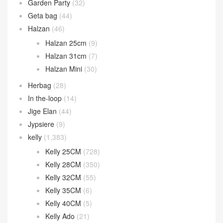
Garden Party
(32)
Geta bag
(44)
Halzan
(46)
Halzan 25cm
(9)
Halzan 31cm
(7)
Halzan Mini
(30)
Herbag
(28)
In the-loop
(14)
Jige Elan
(44)
Jypsiere
(9)
kelly
(1,383)
Kelly 25CM
(728)
Kelly 28CM
(350)
Kelly 32CM
(55)
Kelly 35CM
(6)
Kelly 40CM
(5)
Kelly Ado
(21)