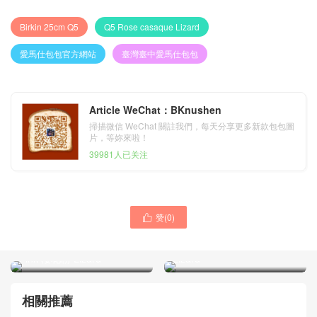
Birkin 25cm Q5
Q5 Rose casaque Lizard
愛馬仕包包官方網站
臺灣臺中愛馬仕包包
Article WeChat：BKnushen
掃描微信 WeChat 關註我們，每天分享更多新款包包圖
片，等妳來啦！
39981人已关注
赞(
0
)
臺北鉑金包定制價格及圖片

臺北鉑金包定制 Taiwan
Taiwan Hermes Birkin
Hermes Birkin 25cm 5P
25cm A5 Bouganinviller
Pink 櫻花粉 Lizard
Lizard
相關推薦