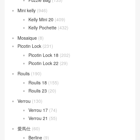
Mini kelly
(946)
Kelly Mini 20
(409)
Kelly Pochette
(432)
Mosaique
(8)
Picotin Lock
(231)
Picotin Lock 18
(202)
Picotin Lock 22
(29)
Roulis
(190)
Roulis 18
(155)
Roulis 23
(20)
Verrou
(130)
Verrou 17
(74)
Verrou 21
(55)
愛馬仕
(60)
Berline
(9)