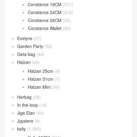
Constance 19CM
(571)
Constance 24CM
(216)
Constance 26CM
(29)
Constance Wallet
(80)
Evelyne
(27)
Garden Party
(32)
Geta bag
(44)
Halzan
(46)
Halzan 25cm
(9)
Halzan 31cm
(7)
Halzan Mini
(30)
Herbag
(28)
In the-loop
(14)
Jige Elan
(44)
Jypsiere
(9)
kelly
(1,383)