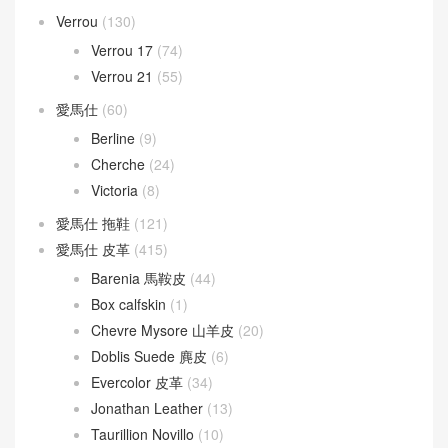
Verrou
(130)
Verrou 17
(74)
Verrou 21
(55)
愛馬仕
(60)
Berline
(9)
Cherche
(24)
Victoria
(8)
愛馬仕 拖鞋
(121)
愛馬仕 皮革
(415)
Barenia 馬鞍皮
(44)
Box calfskin
(1)
Chevre Mysore 山羊皮
(20)
Doblis Suede 麂皮
(6)
Evercolor 皮革
(34)
Jonathan Leather
(13)
Taurillion Novillo
(10)