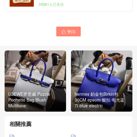
39981人已关注
赞(
3
)

LOEWE罗意威 Puzzle
hermes 鉑金包Birkin包
Pochette Bag Blush
30CM epsom 银扣 电光蓝
Multitone
7t blue electric
相關推薦