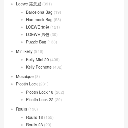
Loewe 羅意威
(391)
Barcelona Bag
(19)
Hammock Bag
(53)
LOEWE 女包
(121)
LOEWE 男包
(30)
Puzzle Bag
(133)
Mini kelly
(946)
Kelly Mini 20
(409)
Kelly Pochette
(432)
Mosaique
(8)
Picotin Lock
(231)
Picotin Lock 18
(202)
Picotin Lock 22
(29)
Roulis
(190)
Roulis 18
(155)
Roulis 23
(20)