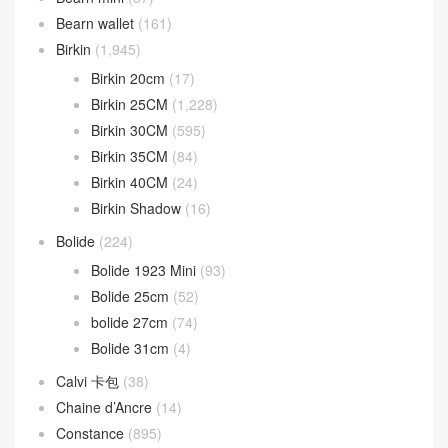
Bearn wallet
(161)
Birkin
(1,945)
Birkin 20cm
(17)
Birkin 25CM
(1,228)
Birkin 30CM
(595)
Birkin 35CM
(84)
Birkin 40CM
(24)
Birkin Shadow
(16)
Bolide
(224)
Bolide 1923 Mini
(93)
Bolide 25cm
(52)
bolide 27cm
(74)
Bolide 31cm
(4)
Calvi 卡包
(38)
Chaine d’Ancre
(14)
Constance
(895)