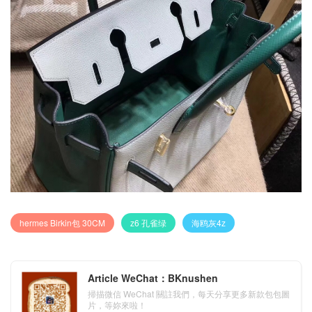
hermes Birkin包 30CM
z6 孔雀绿
海鸥灰4z
Article WeChat：BKnushen
掃描微信 WeChat 關註我們，每天分享更多新款包包圖
片，等妳來啦！