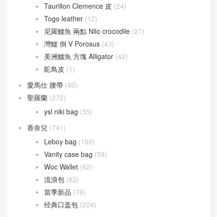
Taurillon Clemence 皮
(24)
Togo leather
(12)
尼羅鱷魚 兩點 Nilo crocodile
(27)
灣鱷 倒 V Porosus
(43)
美洲鱷魚 方塊 Alligator
(42)
鴕鳥皮
(1)
愛馬仕 腰帶
(40)
聖羅蘭
(272)
ysl niki bag
(55)
香奈兒
(741)
Leboy bag
(168)
Vanity case bag
(59)
Woc Wallet
(62)
流浪包
(82)
當季新品
(76)
经典口盖包
(224)