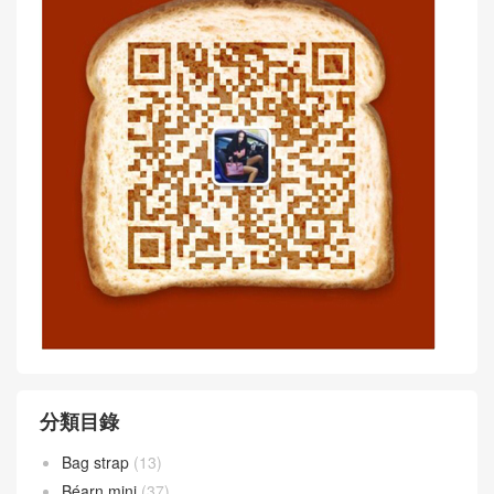
分類目錄
Bag strap
(13)
Béarn mini
(37)