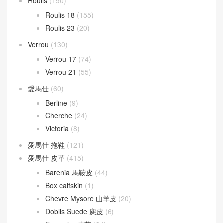
Roulis
(190)
Roulis 18
(155)
Roulis 23
(20)
Verrou
(130)
Verrou 17
(74)
Verrou 21
(55)
愛馬仕
(60)
Berline
(9)
Cherche
(24)
Victoria
(8)
愛馬仕 拖鞋
(121)
愛馬仕 皮革
(415)
Barenia 馬鞍皮
(44)
Box calfskin
(1)
Chevre Mysore 山羊皮
(20)
Doblis Suede 麂皮
(6)