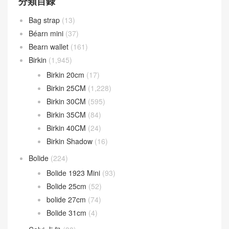
分類目錄
Bag strap
(13)
Béarn mini
(37)
Bearn wallet
(161)
Birkin
(1,945)
Birkin 20cm
(17)
Birkin 25CM
(1,228)
Birkin 30CM
(595)
Birkin 35CM
(84)
Birkin 40CM
(24)
Birkin Shadow
(16)
Bolide
(224)
Bolide 1923 Mini
(93)
Bolide 25cm
(52)
bolide 27cm
(74)
Bolide 31cm
(4)