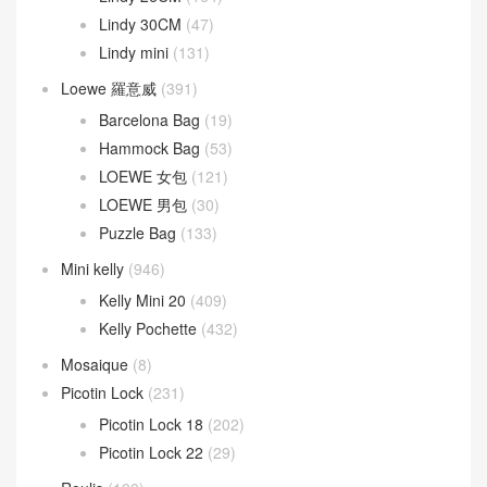
Lindy 30CM
(47)
Lindy mini
(131)
Loewe 羅意威
(391)
Barcelona Bag
(19)
Hammock Bag
(53)
LOEWE 女包
(121)
LOEWE 男包
(30)
Puzzle Bag
(133)
Mini kelly
(946)
Kelly Mini 20
(409)
Kelly Pochette
(432)
Mosaique
(8)
Picotin Lock
(231)
Picotin Lock 18
(202)
Picotin Lock 22
(29)