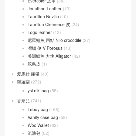
Evercolor 皮革
(34)
Jonathan Leather
(13)
Taurillion Novillo
(10)
Taurillon Clemence 皮
(24)
Togo leather
(12)
尼羅鱷魚 兩點 Nilo crocodile
(27)
灣鱷 倒 V Porosus
(43)
美洲鱷魚 方塊 Alligator
(42)
鴕鳥皮
(1)
愛馬仕 腰帶
(40)
聖羅蘭
(272)
ysl niki bag
(55)
香奈兒
(741)
Leboy bag
(168)
Vanity case bag
(59)
Woc Wallet
(62)
流浪包
(82)