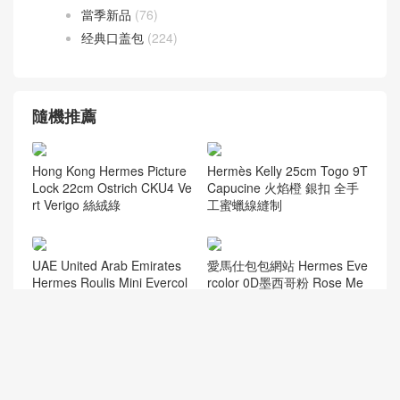
當季新品
(76)
经典口盖包
(224)
隨機推薦
Hong Kong Hermes Picture
Hermès Kelly 25cm Togo 9T
Lock 22cm Ostrich CKU4 Ve
Capucine 火焰橙 銀扣 全手
rt Verigo 絲絨綠
工蜜蠟線縫制
UAE United Arab Emirates
愛馬仕包包網站 Hermes Eve
Hermes Roulis Mini Evercol
rcolor 0D墨西哥粉 Rose Me
or 3I Vert Criquet 牛油果綠
xico Birkin kelly 25cm
銀扣
愛馬仕鱷魚皮康康包多錢 He
臺灣高雄市苓雅區 Hermes K
rmès Constance 18cm 9D J
elly 28cm W0 博斯普魯斯綠