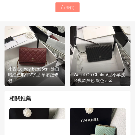
赞(
1
)

小香 Le boy bag25cm 進口
暗紅色胎牛V字型 單肩鏈條
Wallet On Chain V型小羊皮
包
经典款黑色 银色五金
相關推薦