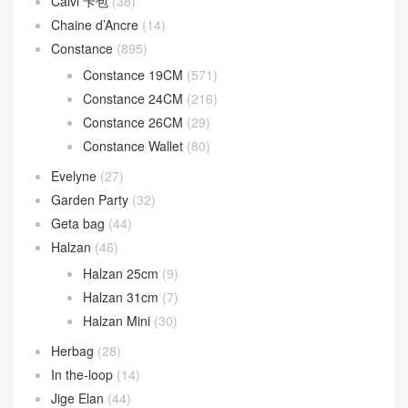
Calvi 卡包
(38)
Chaine d’Ancre
(14)
Constance
(895)
Constance 19CM
(571)
Constance 24CM
(216)
Constance 26CM
(29)
Constance Wallet
(80)
Evelyne
(27)
Garden Party
(32)
Geta bag
(44)
Halzan
(46)
Halzan 25cm
(9)
Halzan 31cm
(7)
Halzan Mini
(30)
Herbag
(28)
In the-loop
(14)
Jige Elan
(44)