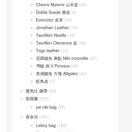
Chevre Mysore 山羊皮
(20)
Doblis Suede 麂皮
(6)
Evercolor 皮革
(34)
Jonathan Leather
(13)
Taurillion Novillo
(10)
Taurillon Clemence 皮
(24)
Togo leather
(12)
尼羅鱷魚 兩點 Nilo crocodile
(27)
灣鱷 倒 V Porosus
(43)
美洲鱷魚 方塊 Alligator
(42)
鴕鳥皮
(1)
愛馬仕 腰帶
(40)
聖羅蘭
(272)
ysl niki bag
(55)
香奈兒
(741)
Leboy bag
(168)