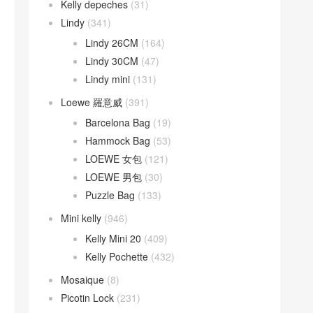
Kelly depeches
(31)
Lindy
(341)
Lindy 26CM
(164)
Lindy 30CM
(47)
Lindy mini
(131)
Loewe 羅意威
(391)
Barcelona Bag
(19)
Hammock Bag
(53)
LOEWE 女包
(121)
LOEWE 男包
(30)
Puzzle Bag
(133)
Mini kelly
(946)
Kelly Mini 20
(409)
Kelly Pochette
(432)
Mosaique
(8)
Picotin Lock
(231)