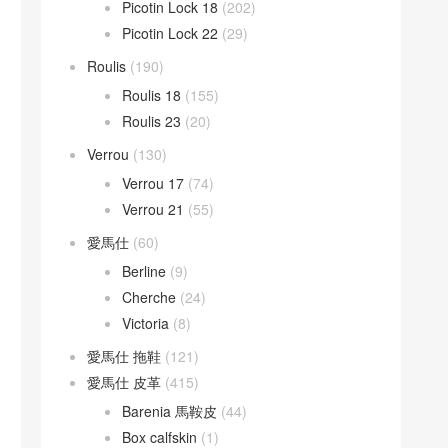
Picotin Lock 18
(202)
Picotin Lock 22
(29)
Roulis
(190)
Roulis 18
(155)
Roulis 23
(20)
Verrou
(130)
Verrou 17
(74)
Verrou 21
(55)
愛馬仕
(60)
Berline
(9)
Cherche
(24)
Victoria
(8)
愛馬仕 拖鞋
(121)
愛馬仕 皮革
(415)
Barenia 馬鞍皮
(44)
Box calfskin
(1)