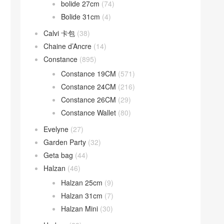
bolide 27cm
(74)
Bolide 31cm
(4)
Calvi 卡包
(38)
Chaine d’Ancre
(14)
Constance
(895)
Constance 19CM
(571)
Constance 24CM
(216)
Constance 26CM
(29)
Constance Wallet
(80)
Evelyne
(27)
Garden Party
(32)
Geta bag
(44)
Halzan
(46)
Halzan 25cm
(9)
Halzan 31cm
(7)
Halzan Mini
(30)