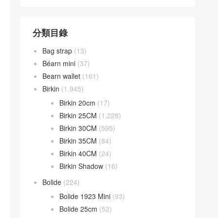
分類目錄
Bag strap
(13)
Béarn mini
(37)
Bearn wallet
(161)
Birkin
(1,945)
Birkin 20cm
(17)
Birkin 25CM
(1,228)
Birkin 30CM
(595)
Birkin 35CM
(84)
Birkin 40CM
(24)
Birkin Shadow
(16)
Bolide
(224)
Bolide 1923 Mini
(93)
Bolide 25cm
(52)