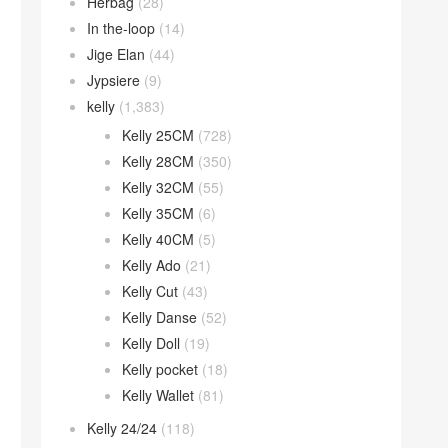
Herbag
(28)
In the-loop
(14)
Jige Elan
(44)
Jypsiere
(9)
kelly
(1,383)
Kelly 25CM
(728)
Kelly 28CM
(350)
Kelly 32CM
(55)
Kelly 35CM
(6)
Kelly 40CM
(5)
Kelly Ado
(21)
Kelly Cut
(43)
Kelly Danse
(52)
Kelly Doll
(19)
Kelly pocket
(18)
Kelly Wallet
(81)
Kelly 24/24
(118)