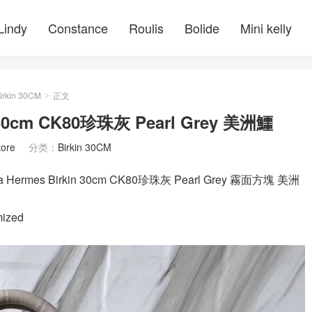
Lindy
Constance
Roulis
Bolide
Mini kelly
irkin 30CM
正文
>
n 30cm CK80珍珠灰 Pearl Grey 美洲鱷
tore
分类：
Birkin 30CM
mes Birkin 30cm CK80珍珠灰 Pearl Grey 霧面方塊 美洲
ized