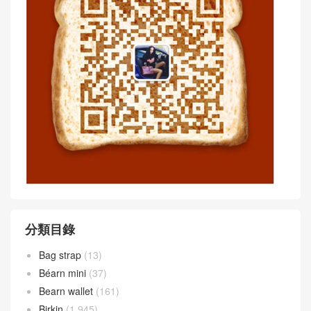
分類目錄
Bag strap
(13)
Béarn mini
(37)
Bearn wallet
(161)
Birkin
(1,945)