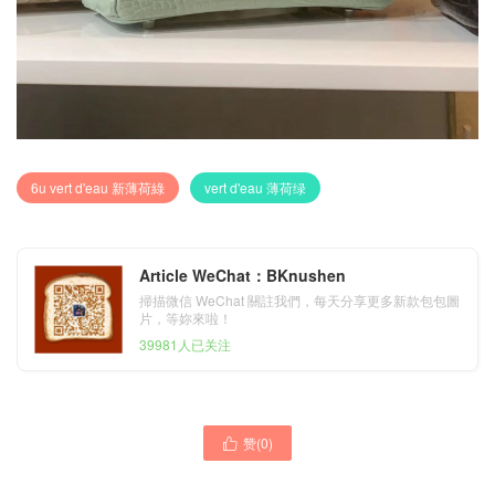
6u vert d'eau 新薄荷綠
vert d'eau 薄荷绿
Article WeChat：BKnushen
掃描微信 WeChat 關註我們，每天分享更多新款包包圖
片，等妳來啦！
39981人已关注
赞(
0
)

Hermes Kelly Mini 2代霧面
香港東區愛馬仕凱莉包
美洲鱷 6u vert d'eau 新薄荷
Hermes Kelly 25cm 美洲鱷
綠 上身效果圖