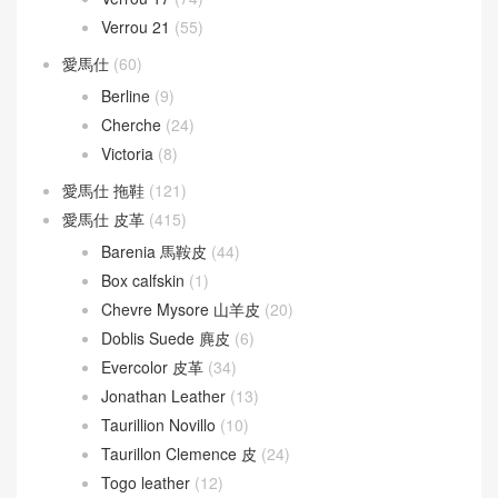
Verrou 21
(55)
愛馬仕
(60)
Berline
(9)
Cherche
(24)
Victoria
(8)
愛馬仕 拖鞋
(121)
愛馬仕 皮革
(415)
Barenia 馬鞍皮
(44)
Box calfskin
(1)
Chevre Mysore 山羊皮
(20)
Doblis Suede 麂皮
(6)
Evercolor 皮革
(34)
Jonathan Leather
(13)
Taurillion Novillo
(10)
Taurillon Clemence 皮
(24)
Togo leather
(12)