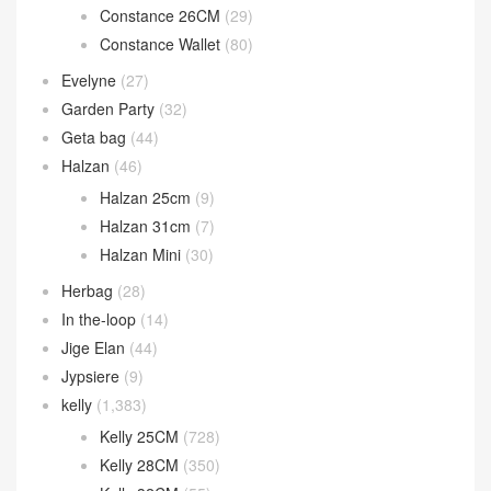
Constance 26CM
(29)
Constance Wallet
(80)
Evelyne
(27)
Garden Party
(32)
Geta bag
(44)
Halzan
(46)
Halzan 25cm
(9)
Halzan 31cm
(7)
Halzan Mini
(30)
Herbag
(28)
In the-loop
(14)
Jige Elan
(44)
Jypsiere
(9)
kelly
(1,383)
Kelly 25CM
(728)
Kelly 28CM
(350)