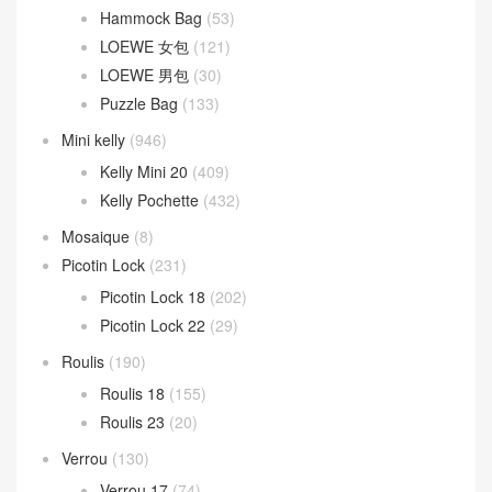
Hammock Bag
(53)
LOEWE 女包
(121)
LOEWE 男包
(30)
Puzzle Bag
(133)
Mini kelly
(946)
Kelly Mini 20
(409)
Kelly Pochette
(432)
Mosaique
(8)
Picotin Lock
(231)
Picotin Lock 18
(202)
Picotin Lock 22
(29)
Roulis
(190)
Roulis 18
(155)
Roulis 23
(20)
Verrou
(130)
Verrou 17
(74)