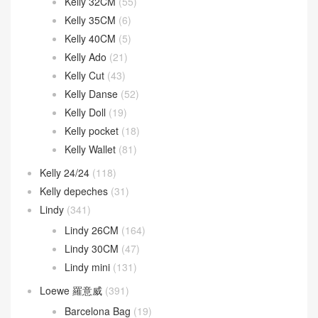
Kelly 32CM
(55)
Kelly 35CM
(6)
Kelly 40CM
(5)
Kelly Ado
(21)
Kelly Cut
(43)
Kelly Danse
(52)
Kelly Doll
(19)
Kelly pocket
(18)
Kelly Wallet
(81)
Kelly 24/24
(118)
Kelly depeches
(31)
Lindy
(341)
Lindy 26CM
(164)
Lindy 30CM
(47)
Lindy mini
(131)
Loewe 羅意威
(391)
Barcelona Bag
(19)