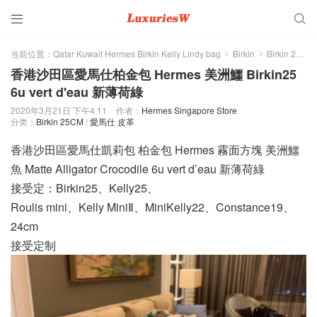


当前位置：
Qatar Kuwait Hermes Birkin Kelly Lindy bag
Birkin
Birkin 25CM
>
>
香港沙田區愛馬仕柏金包 Hermes 美洲鱷 Birkin25
6u vert d'eau 新薄荷綠
2020年3月21日 下午4:11
作者：
Hermes Singapore Store
分类：
Birkin 25CM
/
愛馬仕 皮革
香港沙田區愛馬仕凱莉包 柏金包 Hermes 霧面方塊 美洲鱷
魚 Matte Alligator Crocodile 6u vert d’eau 新薄荷綠
接受定：Birkin25、Kelly25、
Roulis mini、Kelly MiniⅡ、MiniKelly22、Constance19、
24cm
接受定制