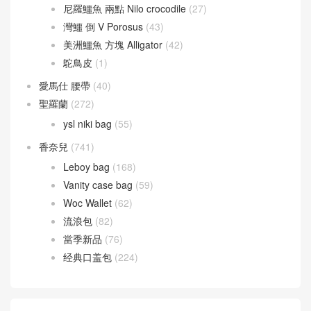
尼羅鱷魚 兩點 Nilo crocodile
(27)
灣鱷 倒 V Porosus
(43)
美洲鱷魚 方塊 Alligator
(42)
鴕鳥皮
(1)
愛馬仕 腰帶
(40)
聖羅蘭
(272)
ysl niki bag
(55)
香奈兒
(741)
Leboy bag
(168)
Vanity case bag
(59)
Woc Wallet
(62)
流浪包
(82)
當季新品
(76)
经典口盖包
(224)