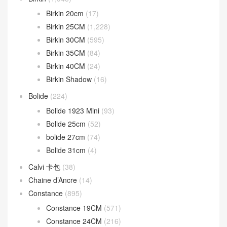
Birkin 20cm
(17)
Birkin 25CM
(1,228)
Birkin 30CM
(595)
Birkin 35CM
(84)
Birkin 40CM
(24)
Birkin Shadow
(16)
Bolide
(224)
Bolide 1923 Mini
(93)
Bolide 25cm
(52)
bolide 27cm
(74)
Bolide 31cm
(4)
Calvi 卡包
(38)
Chaine d’Ancre
(14)
Constance
(895)
Constance 19CM
(571)
Constance 24CM
(216)