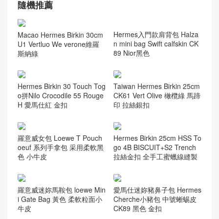
隨機推薦
Macao Hermes Birkin 30cm
U1 Vertluo We verone維羅
斯納綠
Hermes入門款肩背包 Halza
n mini bag Swift calfskin CK
89 Nior黑色
Hermes Birkin 30 Touch Tog
Taiwan Hermes Birkin 25cm
o拼Nilo Crocodile 55 Rouge
CK61 Vert Olive 橄欖綠 馬蹄
H 愛馬仕紅 金扣
印 拉絲銀扣
羅意威女包 Loewe T Pouch
Hermes Birkin 25cm HSS To