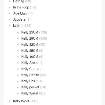
Garden Party
(32)
Geta bag
(44)
Halzan
(46)
Halzan 25cm
(9)
Halzan 31cm
(7)
Halzan Mini
(30)
Herbag
(28)
In the-loop
(14)
Jige Elan
(44)
Jypsiere
(9)
kelly
(1,383)
Kelly 25CM
(728)
Kelly 28CM
(350)
Kelly 32CM
(55)
Kelly 35CM
(6)
Kelly 40CM
(5)
Kelly Ado
(21)