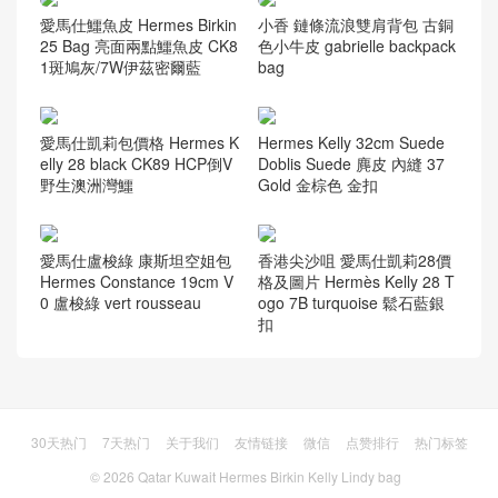
Craie 奶昔白 馬蹄印 金扣
ain 錫器灰 89 Noir
羅意威女包2018新款 LOEW
Hermès Kelly 20 Mini II Selli
E Elephant Mini Bag 小牛皮
er Shiny alligator crocodile J
猩紅色
5 Rose Sheheraradez
愛馬仕鱷魚皮 Hermes Birkin
小香 鏈條流浪雙肩背包 古銅
25 Bag 亮面兩點鱷魚皮 CK8
色小牛皮 gabrielle backpack
1斑鳩灰/7W伊茲密爾藍
bag
愛馬仕凱莉包價格 Hermes K
Hermes Kelly 32cm Suede
elly 28 black CK89 HCP倒V
Doblis Suede 麂皮 內縫 37
野生澳洲灣鱷
Gold 金棕色 金扣
愛馬仕盧梭綠 康斯坦空姐包
香港尖沙咀 愛馬仕凱莉28價
Hermes Constance 19cm V
格及圖片 Hermès Kelly 28 T
0 盧梭綠 vert rousseau
ogo 7B turquoise 鬆石藍銀