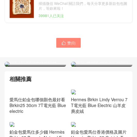
掃描微信 WeChat 關註我們，每天分享更多新款包包圖
片，等妳來啦！
39981人已关注
赞(
0
)

Hong Kong Hermes Birkin
香港香港島 愛馬仕鉑金包
25cm 美洲鱷 N7風暴藍
Hermes MiniKelly Pochette
Blue Tempete上身效果圖
CK57 波爾多酒紅 Bordeaux
相關推薦
Hermes Birkin Lindy Verrou 7
T電光藍 Blue Electric 山羊皮
麂皮絨