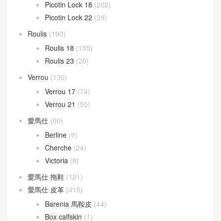
Mini kelly
(946)
Kelly Mini 20
(409)
Kelly Pochette
(432)
Mosaique
(8)
Picotin Lock
(231)
Picotin Lock 18
(202)
Picotin Lock 22
(29)
Roulis
(190)
Roulis 18
(155)
Roulis 23
(20)
Verrou
(130)
Verrou 17
(74)
Verrou 21
(55)
愛馬仕
(60)
Berline
(9)