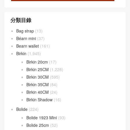
分類目錄
Bag strap
(13)
Béarn mini
(37)
Bearn wallet
(161)
Birkin
(1,945)
Birkin 20cm
(17)
Birkin 25CM
(1,228)
Birkin 30CM
(595)