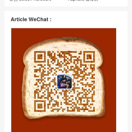
愛馬仕包包圖片價格官網 Her
愛馬仕女包logo圖片 Hermès
mès Birkin 25 Sellier Matte al
Birkin 25 Togo Blue Nuit 午夜
ligator crocodile Mauve Pale
藍 Golden Hardware
愛馬仕女包最便宜的是多少 H
愛馬仕包包圖片價格官網 Her
ermès Birkin 25 Togo Ciel 天
mès Birkin 25 Togo M8 Gris
青色 Golden Hardware
Asphalte 瀝青灰
Article WeChat :