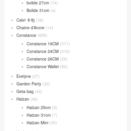
Birkin 35CM
(84)
Birkin 40CM
(24)
Birkin Shadow
(16)
Bolide
(224)
Bolide 1923 Mini
(93)
Bolide 25cm
(52)
bolide 27cm
(74)
Bolide 31cm
(4)
Calvi 卡包
(38)
Chaine d’Ancre
(14)
Constance
(895)
Constance 19CM
(571)
Constance 24CM
(216)
Constance 26CM
(29)
Constance Wallet
(80)
Evelyne
(27)