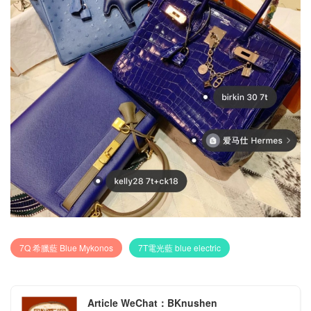
7Q 希臘藍 Blue Mykonos
7T電光藍 blue electric
Article WeChat：BKnushen