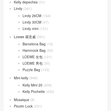
Kelly Cut
(43)
Kelly Danse
(52)
Kelly Doll
(19)
Kelly pocket
(18)
Kelly Wallet
(81)
Kelly 24/24
(118)
Kelly depeches
(31)
Lindy
(341)
Lindy 26CM
(164)
Lindy 30CM
(47)
Lindy mini
(131)
Loewe 羅意威
(391)
Barcelona Bag
(19)
Hammock Bag
(53)
LOEWE 女包
(121)
LOEWE 男包
(30)
Puzzle Bag
(133)