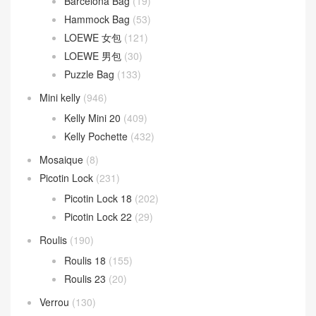
Kelly Cut
(43)
Kelly Danse
(52)
Kelly Doll
(19)
Kelly pocket
(18)
Kelly Wallet
(81)
Kelly 24/24
(118)
Kelly depeches
(31)
Lindy
(341)
Lindy 26CM
(164)
Lindy 30CM
(47)
Lindy mini
(131)
Loewe 羅意威
(391)
Barcelona Bag
(19)
Hammock Bag
(53)
LOEWE 女包
(121)
LOEWE 男包
(30)