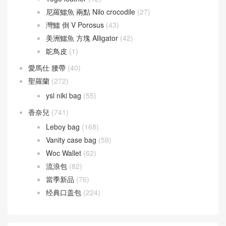
Cherche
(24)
Victoria
(8)
愛馬仕 拖鞋
(121)
愛馬仕 皮革
(415)
Barenia 馬鞍皮
(44)
Box calfskin
(1)
Chevre Mysore 山羊皮
(20)
Doblis Suede 麂皮
(6)
Evercolor 皮革
(34)
Jonathan Leather
(13)
Taurillion Novillo
(10)
Taurillon Clemence 皮
(24)
Togo leather
(12)
尼羅鱷魚 兩點 Nilo crocodile
(27)
灣鱷 倒 V Porosus
(43)
美洲鱷魚 方塊 Alligator
(42)