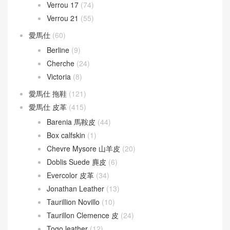
Puzzle Bag
(133)
Mini kelly
(946)
Kelly Mini 20
(409)
Kelly Pochette
(432)
Mosaique
(8)
Picotin Lock
(231)
Picotin Lock 18
(202)
Picotin Lock 22
(29)
Roulis
(190)
Roulis 18
(155)
Roulis 23
(20)
Verrou
(130)
Verrou 17
(74)
Verrou 21
(55)
愛馬仕
(60)
Berline
(9)