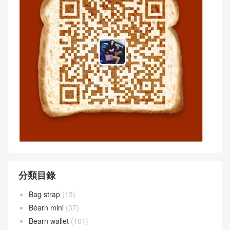
聖羅蘭包包臺灣香港網站 sain
ysl niki包包辨別真假 ysl官網
tlaurent YSL LOU 馬特拉塞迷
包包香港官網 ysl官網包包中
妳包
國官網
saintlaurent包包中文官網 聖
聖羅蘭臺灣官網 YSL 經典中
羅蘭 YSL 中號KATE MONOG
號KATE MONOGRAM黑色流
RAM 流蘇手袋
蘇手袋
Article WeChat :