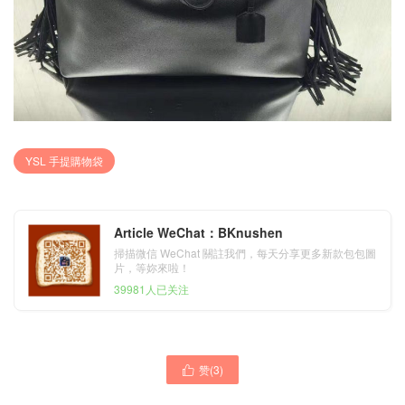
YSL 手提購物袋
Article WeChat：BKnushen
掃描微信 WeChat 關註我們，每天分享更多新款包包圖
片，等妳來啦！
39981人已关注
赞(
3
)
