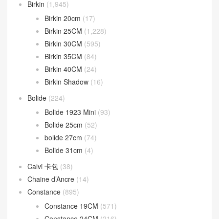
分類目錄
Bag strap
(13)
Béarn mini
(37)
Bearn wallet
(161)
Birkin
(1,945)
Birkin 20cm
(17)
Birkin 25CM
(1,228)
Birkin 30CM
(595)