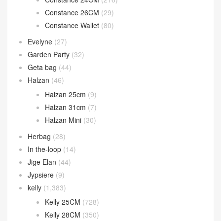
Birkin 35CM
(84)
Birkin 40CM
(24)
Birkin Shadow
(16)
Bolide
(224)
Bolide 1923 Mini
(93)
Bolide 25cm
(52)
bolide 27cm
(74)
Bolide 31cm
(4)
Calvi 卡包
(38)
Chaine d’Ancre
(14)
Constance
(895)
Constance 19CM
(571)
Constance 24CM
(216)
Constance 26CM
(29)
Constance Wallet
(80)
Evelyne
(27)