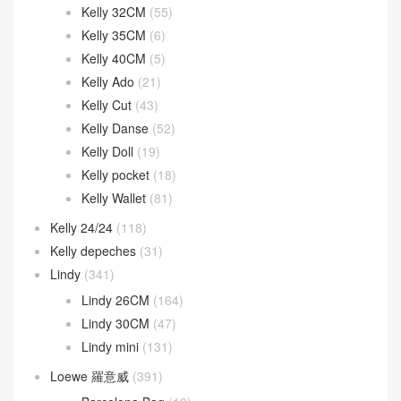
Garden Party
(32)
Geta bag
(44)
Halzan
(46)
Halzan 25cm
(9)
Halzan 31cm
(7)
Halzan Mini
(30)
Herbag
(28)
In the-loop
(14)
Jige Elan
(44)
Jypsiere
(9)
kelly
(1,383)
Kelly 25CM
(728)
Kelly 28CM
(350)
Kelly 32CM
(55)
Kelly 35CM
(6)
Kelly 40CM
(5)
Kelly Ado
(21)