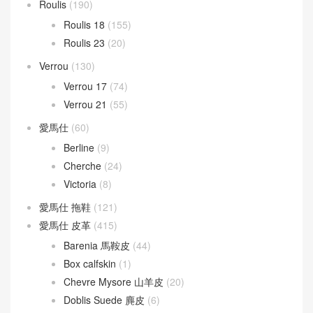
Roulis
(190)
Roulis 18
(155)
Roulis 23
(20)
Verrou
(130)
Verrou 17
(74)
Verrou 21
(55)
愛馬仕
(60)
Berline
(9)
Cherche
(24)
Victoria
(8)
愛馬仕 拖鞋
(121)
愛馬仕 皮革
(415)
Barenia 馬鞍皮
(44)
Box calfskin
(1)
Chevre Mysore 山羊皮
(20)
Doblis Suede 麂皮
(6)