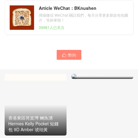
Article WeChat：BKnushen
掃描微信 WeChat 關註我們，每天分享更多新款包包圖
片，等妳來啦！
39981人已关注
赞(
0
)

香港東區西河灣 小西灣
Hermes Kelly Pocket 短錢
包 CC89 黑色
香港東區筲箕灣 鲗魚湧
Hermes Kelly Pocket 短錢
包 9D Amber 琥珀黃