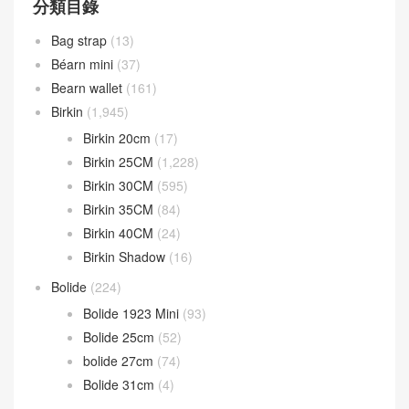
分類目錄
Bag strap
(13)
Béarn mini
(37)
Bearn wallet
(161)
Birkin
(1,945)
Birkin 20cm
(17)
Birkin 25CM
(1,228)
Birkin 30CM
(595)
Birkin 35CM
(84)
Birkin 40CM
(24)
Birkin Shadow
(16)
Bolide
(224)
Bolide 1923 Mini
(93)
Bolide 25cm
(52)
bolide 27cm
(74)
Bolide 31cm
(4)