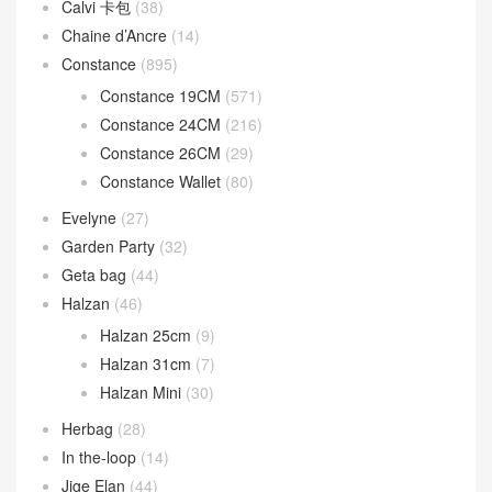
Calvi 卡包
(38)
Chaine d’Ancre
(14)
Constance
(895)
Constance 19CM
(571)
Constance 24CM
(216)
Constance 26CM
(29)
Constance Wallet
(80)
Evelyne
(27)
Garden Party
(32)
Geta bag
(44)
Halzan
(46)
Halzan 25cm
(9)
Halzan 31cm
(7)
Halzan Mini
(30)
Herbag
(28)
In the-loop
(14)
Jige Elan
(44)