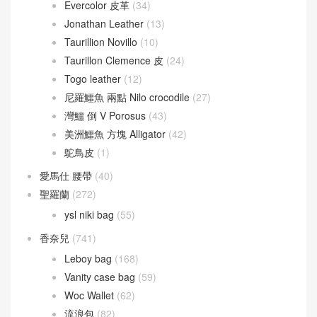
Evercolor 皮革
(34)
Jonathan Leather
(13)
Taurillion Novillo
(10)
Taurillon Clemence 皮
(24)
Togo leather
(12)
尼羅鱷魚 兩點 Nilo crocodile
(27)
灣鱷 倒 V Porosus
(43)
美洲鱷魚 方塊 Alligator
(42)
鴕鳥皮
(1)
愛馬仕 腰帶
(40)
聖羅蘭
(272)
ysl niki bag
(55)
香奈兒
(741)
Leboy bag
(168)
Vanity case bag
(59)
Woc Wallet
(62)
流浪包
(82)