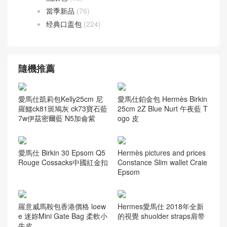
當季新品
(76)
经典口盖包
(224)
隨機推薦
愛馬仕凱莉包Kelly25cm 尼
愛馬仕鉑金包 Hermès Birkin
羅鱷ck81斑鳩灰 ck73寶石藍
25cm 2Z Blue Nurt 午夜藍 T
7w伊茲密爾藍 N5加侖紫
ogo 皮
愛馬仕 Birkin 30 Epsom Q5
Hermès pictures and prices
Rouge Cossacks中國紅金扣
Constance Slim wallet Craie
Epsom
羅意威馬鞍包香港價格 loew
Hermes愛馬仕 2018年全新
e 迷妳Mini Gate Bag 柔軟小
的視覺 shuolder straps肩带
牛皮