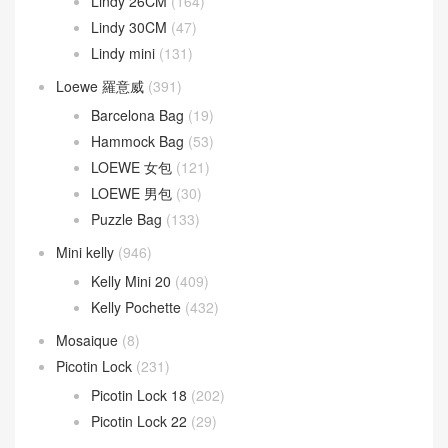
Lindy 26CM
(164)
Lindy 30CM
(47)
Lindy mini
(131)
Loewe 羅意威
(391)
Barcelona Bag
(19)
Hammock Bag
(53)
LOEWE 女包
(121)
LOEWE 男包
(30)
Puzzle Bag
(133)
Mini kelly
(946)
Kelly Mini 20
(409)
Kelly Pochette
(432)
Mosaique
(8)
Picotin Lock
(231)
Picotin Lock 18
(202)
Picotin Lock 22
(29)