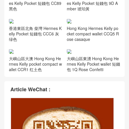
es Kelly Pocket 短錢包 CC89
es Kelly Pocket 短錢包 9D A
黑色
mber 琥珀黃
香港東區北角 柴灣 Hermes K
Hong Kong Hermes Kelly po
elly Pocket 短錢包 CCC6 灰
cket compact wallet CCQ5 R
绿色
ose casaque
大嶼山區大澳 Hong Kong He
大嶼山區東湧 Hong Kong He
rmes Kelly pocket compact w
rmes Kelly Pocket wallet 短錢
allet CCR1 红土色
包 1Q Rose Confetti
Article WeChat :