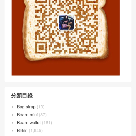
分類目錄
Bag strap
(13)
Béarn mini
(37)
Bearn wallet
(161)
Birkin
(1,945)