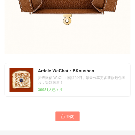
Article WeChat：BKnushen
掃描微信 WeChat 關註我們，每天分享更多新款包包圖
片，等妳來啦！
39981人已关注
赞(
2
)

臺灣臺南市 愛馬仕手拿包價
香港觀塘區油塘 九龍灣 爱马
格 Hermes Jige Elan 29
仕Hermes Kelly Pocket 短
clutch 7F Bleu Paon 孔雀藍
錢包 CC18 大象灰