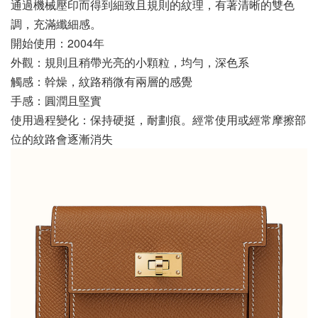
通過機械壓印而得到細致且規則的紋理，有著清晰的雙色
調，充滿纖細感。
開始使用：2004年
外觀：規則且稍帶光亮的小顆粒，均勻，深色系
觸感：幹燥，紋路稍微有兩層的感覺
手感：圓潤且堅實
使用過程變化：保持硬挺，耐劃痕。經常使用或經常摩擦部
位的紋路會逐漸消失