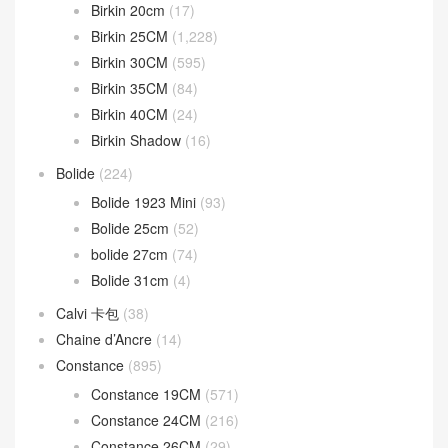
Birkin 20cm
(17)
Birkin 25CM
(1,228)
Birkin 30CM
(595)
Birkin 35CM
(84)
Birkin 40CM
(24)
Birkin Shadow
(16)
Bolide
(224)
Bolide 1923 Mini
(93)
Bolide 25cm
(52)
bolide 27cm
(74)
Bolide 31cm
(4)
Calvi 卡包
(38)
Chaine d’Ancre
(14)
Constance
(895)
Constance 19CM
(571)
Constance 24CM
(216)
Constance 26CM
(29)