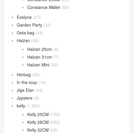
Constance Wallet
(80)
Evelyne
(27)
Garden Party
(32)
Geta bag
(44)
Halzan
(46)
Halzan 25cm
(9)
Halzan 31cm
(7)
Halzan Mini
(30)
Herbag
(28)
In the-loop
(14)
Jige Elan
(44)
Jypsiere
(9)
kelly
(1,383)
Kelly 25CM
(728)
Kelly 28CM
(350)
Kelly 32CM
(55)