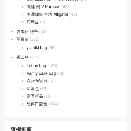
灣鱷 倒 V Porosus
(43)
美洲鱷魚 方塊 Alligator
(42)
鴕鳥皮
(1)
愛馬仕 腰帶
(40)
聖羅蘭
(272)
ysl niki bag
(55)
香奈兒
(741)
Leboy bag
(168)
Vanity case bag
(59)
Woc Wallet
(62)
流浪包
(82)
當季新品
(76)
经典口盖包
(224)
隨機推薦