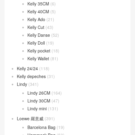
Kelly 35CM
(6)
Kelly 40CM
(5)
Kelly Ado
(21)
Kelly Cut
(43)
Kelly Danse
(52)
Kelly Doll
(19)
Kelly pocket
(18)
Kelly Wallet
(81)
Kelly 24/24
(118)
Kelly depeches
(31)
Lindy
(341)
Lindy 26CM
(164)
Lindy 30CM
(47)
Lindy mini
(131)
Loewe 羅意威
(391)
Barcelona Bag
(19)