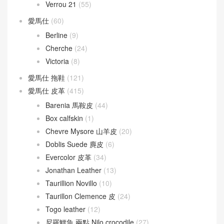
Verrou 21
(55)
愛馬仕
(60)
Berline
(9)
Cherche
(24)
Victoria
(8)
愛馬仕 拖鞋
(121)
愛馬仕 皮革
(415)
Barenia 馬鞍皮
(44)
Box calfskin
(1)
Chevre Mysore 山羊皮
(20)
Doblis Suede 麂皮
(6)
Evercolor 皮革
(34)
Jonathan Leather
(13)
Taurillion Novillo
(10)
Taurillon Clemence 皮
(24)
Togo leather
(12)
尼羅鱷魚 兩點 Nilo crocodile
(27)