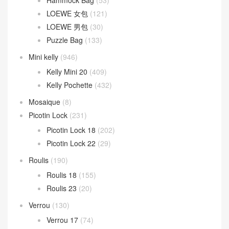
Hammock Bag
(53)
LOEWE 女包
(121)
LOEWE 男包
(30)
Puzzle Bag
(133)
Mini kelly
(946)
Kelly Mini 20
(409)
Kelly Pochette
(432)
Mosaique
(8)
Picotin Lock
(231)
Picotin Lock 18
(202)
Picotin Lock 22
(29)
Roulis
(190)
Roulis 18
(155)
Roulis 23
(20)
Verrou
(130)
Verrou 17
(74)