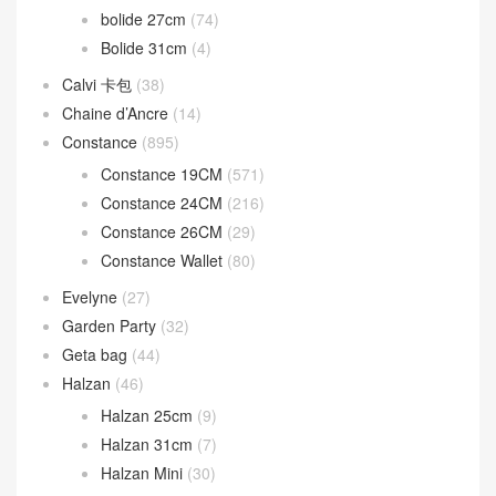
bolide 27cm
(74)
Bolide 31cm
(4)
Calvi 卡包
(38)
Chaine d’Ancre
(14)
Constance
(895)
Constance 19CM
(571)
Constance 24CM
(216)
Constance 26CM
(29)
Constance Wallet
(80)
Evelyne
(27)
Garden Party
(32)
Geta bag
(44)
Halzan
(46)
Halzan 25cm
(9)
Halzan 31cm
(7)
Halzan Mini
(30)