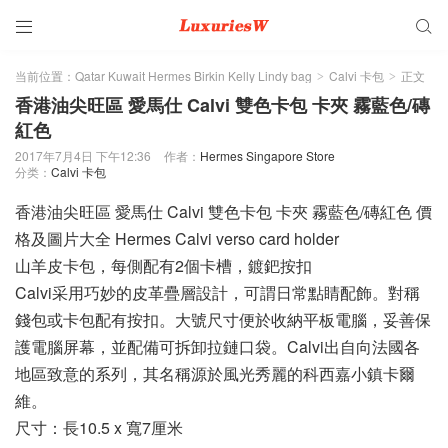


当前位置：
Qatar Kuwait Hermes Birkin Kelly Lindy bag
Calvi 卡包
正文
>
>
香港油尖旺區 愛馬仕 Calvi 雙色卡包 卡夾 霧藍色/磚
紅色
2017年7月4日 下午12:36
作者：
Hermes Singapore Store
分类：
Calvi 卡包
香港油尖旺區 愛馬仕 Calvi 雙色卡包 卡夾 霧藍色/磚紅色 價
格及圖片大全 Hermes Calvi verso card holder
山羊皮卡包，每側配有2個卡槽，鍍鈀按扣
Calvi采用巧妙的皮革疊層設計，可謂日常點睛配飾。對稱
錢包或卡包配有按扣。大號尺寸便於收納平板電腦，妥善保
護電腦屏幕，並配備可拆卸拉鏈口袋。Calvi出自向法國各
地區致意的系列，其名稱源於風光秀麗的科西嘉小鎮卡爾
維。
尺寸：長10.5 x 寬7厘米