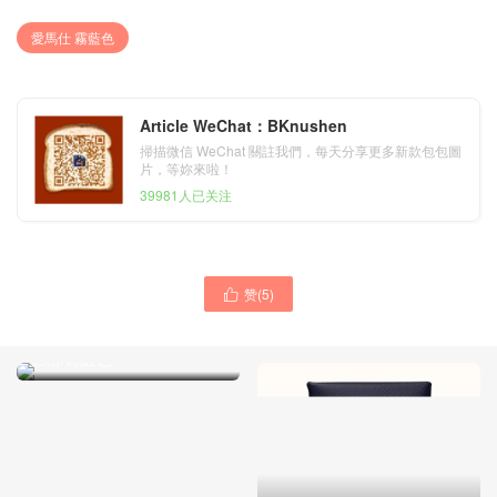
愛馬仕 霧藍色
Article WeChat：BKnushen
掃描微信 WeChat 關註我們，每天分享更多新款包包圖
片，等妳來啦！
39981人已关注
赞(
5
)

香港香港島中西區 愛馬仕
Calvi 雙色卡包 卡夾 糖衣果
仁粉/磚紅色