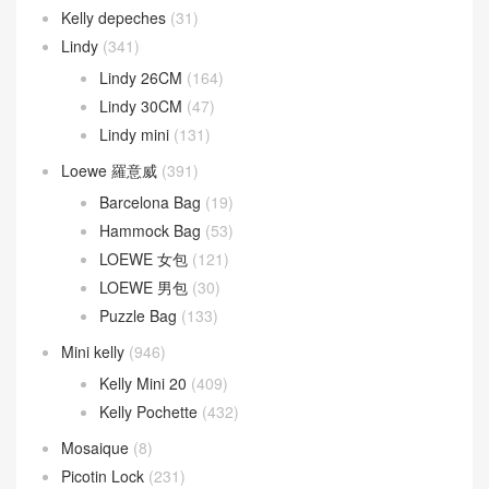
Kelly depeches
(31)
Lindy
(341)
Lindy 26CM
(164)
Lindy 30CM
(47)
Lindy mini
(131)
Loewe 羅意威
(391)
Barcelona Bag
(19)
Hammock Bag
(53)
LOEWE 女包
(121)
LOEWE 男包
(30)
Puzzle Bag
(133)
Mini kelly
(946)
Kelly Mini 20
(409)
Kelly Pochette
(432)
Mosaique
(8)
Picotin Lock
(231)