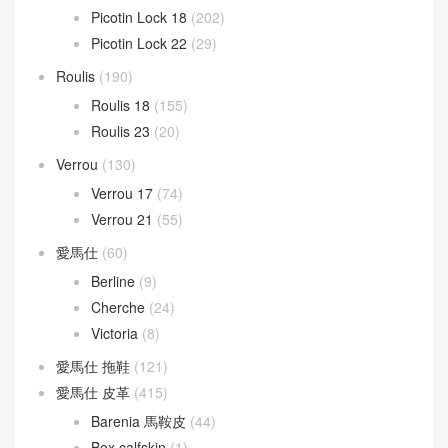
Picotin Lock 18
(202)
Picotin Lock 22
(29)
Roulis
(190)
Roulis 18
(155)
Roulis 23
(20)
Verrou
(130)
Verrou 17
(74)
Verrou 21
(55)
愛馬仕
(60)
Berline
(9)
Cherche
(24)
Victoria
(8)
愛馬仕 拖鞋
(121)
愛馬仕 皮革
(415)
Barenia 馬鞍皮
(44)
Box calfskin
(1)