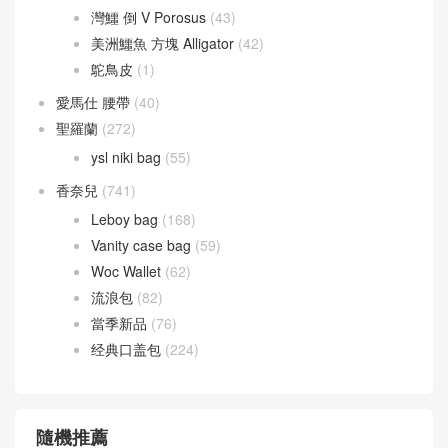
灣鱷 倒 V Porosus
(43)
美洲鱷魚 方塊 Alligator
(42)
鴕鳥皮
(1)
愛馬仕 腰帶
(40)
聖羅蘭
(272)
ysl niki bag
(55)
香奈兒
(741)
Leboy bag
(168)
Vanity case bag
(59)
Woc Wallet
(62)
流浪包
(82)
當季新品
(76)
经典口盖包
(224)
隨機推薦