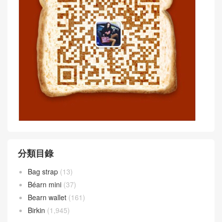
分類目錄
Bag strap
(13)
Béarn mini
(37)
Bearn wallet
(161)
Birkin
(1,945)