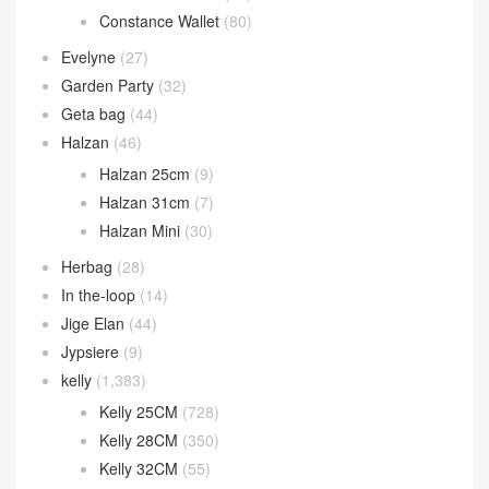
Constance Wallet
(80)
Evelyne
(27)
Garden Party
(32)
Geta bag
(44)
Halzan
(46)
Halzan 25cm
(9)
Halzan 31cm
(7)
Halzan Mini
(30)
Herbag
(28)
In the-loop
(14)
Jige Elan
(44)
Jypsiere
(9)
kelly
(1,383)
Kelly 25CM
(728)
Kelly 28CM
(350)
Kelly 32CM
(55)