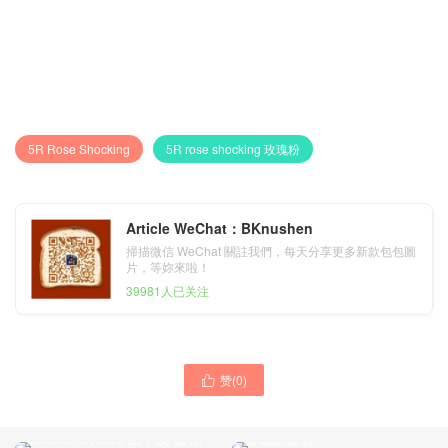
5R Rose Shocking
5R rose shocking 玫瑰粉
Article WeChat：BKnushen
掃描微信 WeChat 關註我們，每天分享更多新款包包圖
片，等妳來啦！
39981人已关注
赞(
0
)
Hermes Verrou Mini

Hermes Kelly Mini II 2代 U5
17.5cm Touch 6Q 翡翠綠
Rose Lipstick 唇膏粉
Vert Emeraude 銀扣 全手工
Chevre Mysore 山羊皮 銀扣
蜜蠟線縫製