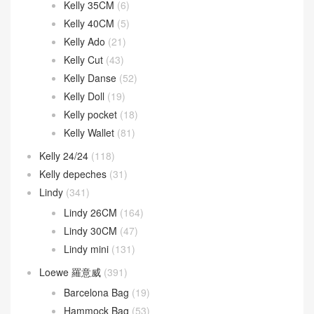
Kelly 35CM
(6)
Kelly 40CM
(5)
Kelly Ado
(21)
Kelly Cut
(43)
Kelly Danse
(52)
Kelly Doll
(19)
Kelly pocket
(18)
Kelly Wallet
(81)
Kelly 24/24
(118)
Kelly depeches
(31)
Lindy
(341)
Lindy 26CM
(164)
Lindy 30CM
(47)
Lindy mini
(131)
Loewe 羅意威
(391)
Barcelona Bag
(19)
Hammock Bag
(53)