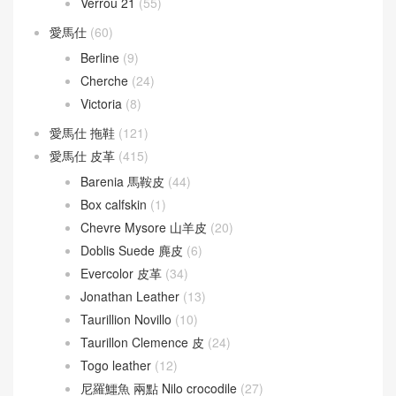
Verrou 21
(55)
愛馬仕
(60)
Berline
(9)
Cherche
(24)
Victoria
(8)
愛馬仕 拖鞋
(121)
愛馬仕 皮革
(415)
Barenia 馬鞍皮
(44)
Box calfskin
(1)
Chevre Mysore 山羊皮
(20)
Doblis Suede 麂皮
(6)
Evercolor 皮革
(34)
Jonathan Leather
(13)
Taurillion Novillo
(10)
Taurillon Clemence 皮
(24)
Togo leather
(12)
尼羅鱷魚 兩點 Nilo crocodile
(27)