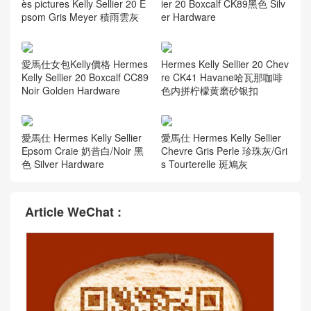
ès pictures Kelly Sellier 20 E
ier 20 Boxcalf CK89黑色 Silv
psom Gris Meyer 積雨雲灰
er Hardware
愛馬仕女包Kelly價格 Hermes
Hermes Kelly Sellier 20 Chev
Kelly Sellier 20 Boxcalf CC89
re CK41 Havane哈瓦那咖啡
Noir Golden Hardware
色内拼柠檬黄磨砂银扣
愛馬仕 Hermes Kelly Sellier
愛馬仕 Hermes Kelly Sellier
Epsom Craie 奶昔白/Noir 黑
Chevre Gris Perle 珍珠灰/Gri
色 Silver Hardware
s Tourterelle 斑鳩灰
Article WeChat :