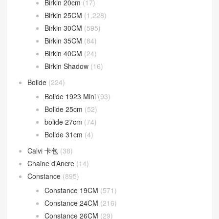
Birkin 20cm
(17)
Birkin 25CM
(1,228)
Birkin 30CM
(595)
Birkin 35CM
(84)
Birkin 40CM
(24)
Birkin Shadow
(16)
Bolide
(224)
Bolide 1923 Mini
(93)
Bolide 25cm
(52)
bolide 27cm
(74)
Bolide 31cm
(4)
Calvi 卡包
(38)
Chaine d’Ancre
(14)
Constance
(895)
Constance 19CM
(571)
Constance 24CM
(216)
Constance 26CM
(29)