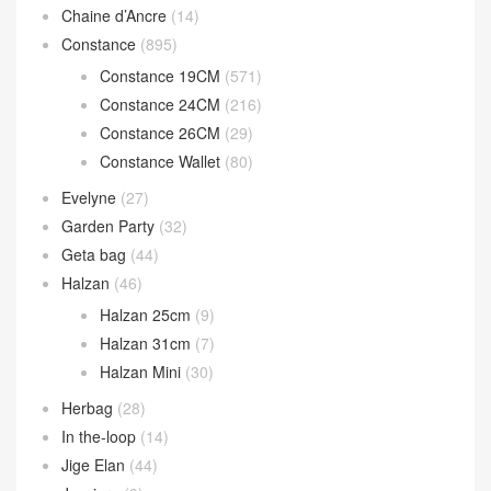
Chaine d’Ancre
(14)
Constance
(895)
Constance 19CM
(571)
Constance 24CM
(216)
Constance 26CM
(29)
Constance Wallet
(80)
Evelyne
(27)
Garden Party
(32)
Geta bag
(44)
Halzan
(46)
Halzan 25cm
(9)
Halzan 31cm
(7)
Halzan Mini
(30)
Herbag
(28)
In the-loop
(14)
Jige Elan
(44)