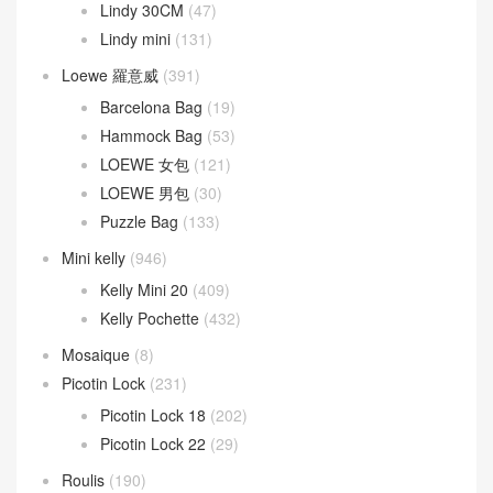
Lindy 30CM
(47)
Lindy mini
(131)
Loewe 羅意威
(391)
Barcelona Bag
(19)
Hammock Bag
(53)
LOEWE 女包
(121)
LOEWE 男包
(30)
Puzzle Bag
(133)
Mini kelly
(946)
Kelly Mini 20
(409)
Kelly Pochette
(432)
Mosaique
(8)
Picotin Lock
(231)
Picotin Lock 18
(202)
Picotin Lock 22
(29)
Roulis
(190)