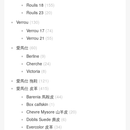
Roulis 18
(155)
Roulis 23
(20)
Verrou
(130)
Verrou 17
(74)
Verrou 21
(55)
愛馬仕
(60)
Berline
(9)
Cherche
(24)
Victoria
(8)
愛馬仕 拖鞋
(121)
愛馬仕 皮革
(415)
Barenia 馬鞍皮
(44)
Box calfskin
(1)
Chevre Mysore 山羊皮
(20)
Doblis Suede 麂皮
(6)
Evercolor 皮革
(34)