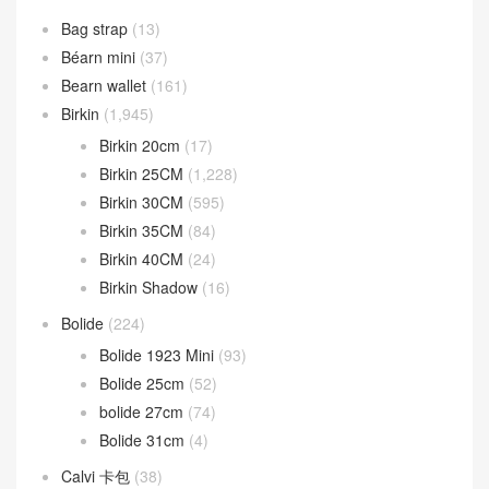
Bag strap
(13)
Béarn mini
(37)
Bearn wallet
(161)
Birkin
(1,945)
Birkin 20cm
(17)
Birkin 25CM
(1,228)
Birkin 30CM
(595)
Birkin 35CM
(84)
Birkin 40CM
(24)
Birkin Shadow
(16)
Bolide
(224)
Bolide 1923 Mini
(93)
Bolide 25cm
(52)
bolide 27cm
(74)
Bolide 31cm
(4)
Calvi 卡包
(38)