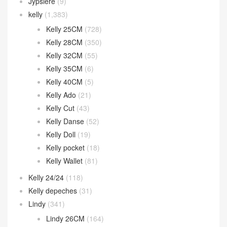
Jypsiere
(9)
kelly
(1,383)
Kelly 25CM
(728)
Kelly 28CM
(350)
Kelly 32CM
(55)
Kelly 35CM
(6)
Kelly 40CM
(5)
Kelly Ado
(21)
Kelly Cut
(43)
Kelly Danse
(52)
Kelly Doll
(19)
Kelly pocket
(18)
Kelly Wallet
(81)
Kelly 24/24
(118)
Kelly depeches
(31)
Lindy
(341)
Lindy 26CM
(164)