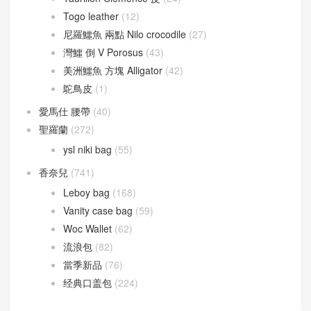
Togo leather
(12)
尼羅鱷魚 兩點 Nilo crocodile
(27)
灣鱷 倒 V Porosus
(43)
美洲鱷魚 方塊 Alligator
(42)
鴕鳥皮
(1)
愛馬仕 腰帶
(40)
聖羅蘭
(272)
ysl niki bag
(55)
香奈兒
(741)
Leboy bag
(168)
Vanity case bag
(59)
Woc Wallet
(62)
流浪包
(82)
當季新品
(76)
经典口盖包
(224)