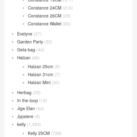
Constance 24CM
(216)
Constance 26CM
(29)
Constance Wallet
(80)
Evelyne
(27)
Garden Party
(32)
Geta bag
(44)
Halzan
(46)
Halzan 25cm
(9)
Halzan 31cm
(7)
Halzan Mini
(30)
Herbag
(28)
In the-loop
(14)
Jige Elan
(44)
Jypsiere
(9)
kelly
(1,383)
Kelly 25CM
(728)