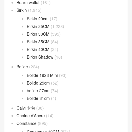
Bearn wallet
(161)
Birkin
(1,945)
Birkin 20cm
(17)
Birkin 25CM
(1,228)
Birkin 30CM
(595)
Birkin 35CM
(84)
Birkin 40CM
(24)
Birkin Shadow
(16)
Bolide
(224)
Bolide 1923 Mini
(93)
Bolide 25cm
(52)
bolide 27cm
(74)
Bolide 31cm
(4)
Calvi 卡包
(38)
Chaine d’Ancre
(14)
Constance
(895)
Constance 19CM
(571)