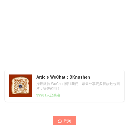
Article WeChat：BKnushen
掃描微信 WeChat 關註我們，每天分享更多新款包包圖
片，等妳來啦！
39981人已关注
赞(
0
)

愛馬仕凱莉包25定製
愛馬仕 外縫 鉑金包 價格及
Hermes Kelly 25淡灰褐色17