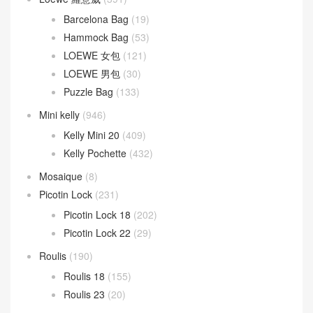
Barcelona Bag
(19)
Hammock Bag
(53)
LOEWE 女包
(121)
LOEWE 男包
(30)
Puzzle Bag
(133)
Mini kelly
(946)
Kelly Mini 20
(409)
Kelly Pochette
(432)
Mosaique
(8)
Picotin Lock
(231)
Picotin Lock 18
(202)
Picotin Lock 22
(29)
Roulis
(190)
Roulis 18
(155)
Roulis 23
(20)