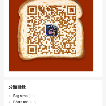
分類目錄
Bag strap
(13)
Béarn mini
(37)