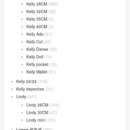
Kelly 28CM
(350)
Kelly 32CM
(55)
Kelly 35CM
(6)
Kelly 40CM
(5)
Kelly Ado
(21)
Kelly Cut
(43)
Kelly Danse
(52)
Kelly Doll
(19)
Kelly pocket
(18)
Kelly Wallet
(81)
Kelly 24/24
(118)
Kelly depeches
(31)
Lindy
(341)
Lindy 26CM
(164)
Lindy 30CM
(47)
Lindy mini
(131)
Loewe 羅意威
(391)