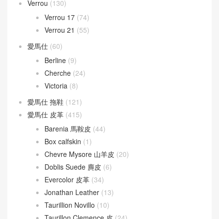
Verrou
(130)
Verrou 17
(74)
Verrou 21
(55)
愛馬仕
(60)
Berline
(9)
Cherche
(24)
Victoria
(8)
愛馬仕 拖鞋
(121)
愛馬仕 皮革
(415)
Barenia 馬鞍皮
(44)
Box calfskin
(1)
Chevre Mysore 山羊皮
(20)
Doblis Suede 麂皮
(6)
Evercolor 皮革
(34)
Jonathan Leather
(13)
Taurillion Novillo
(10)
Taurillon Clemence 皮
(24)