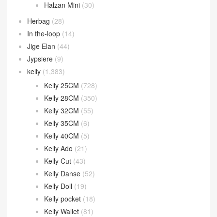
Halzan Mini
(30)
Herbag
(28)
In the-loop
(14)
Jige Elan
(44)
Jypsiere
(9)
kelly
(1,383)
Kelly 25CM
(728)
Kelly 28CM
(350)
Kelly 32CM
(55)
Kelly 35CM
(6)
Kelly 40CM
(5)
Kelly Ado
(21)
Kelly Cut
(43)
Kelly Danse
(52)
Kelly Doll
(19)
Kelly pocket
(18)
Kelly Wallet
(81)