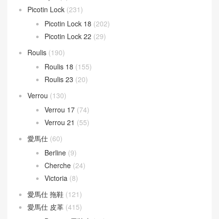
Picotin Lock
(231)
Picotin Lock 18
(202)
Picotin Lock 22
(29)
Roulis
(190)
Roulis 18
(155)
Roulis 23
(20)
Verrou
(130)
Verrou 17
(74)
Verrou 21
(55)
愛馬仕
(60)
Berline
(9)
Cherche
(24)
Victoria
(8)
愛馬仕 拖鞋
(121)
愛馬仕 皮革
(415)