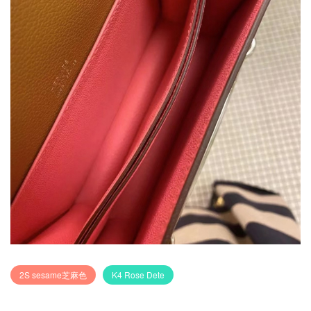
2S sesame芝麻色
K4 Rose Dete