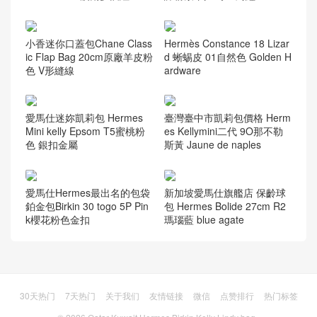
小香迷你口蓋包Chane Class
Hermès Constance 18 Lizar
ic Flap Bag 20cm原廠羊皮粉
d 蜥蜴皮 01自然色 Golden H
色 V形縫線
ardware
愛馬仕迷妳凱莉包 Hermes
臺灣臺中市凱莉包價格 Herm
Mini kelly Epsom T5蜜桃粉
es Kellymini二代 9O那不勒
色 銀扣金屬
斯黃 Jaune de naples
愛馬仕Hermes最出名的包袋
新加坡愛馬仕旗艦店 保齡球
鉑金包Birkin 30 togo 5P Pin
包 Hermes Bolide 27cm R2
k櫻花粉色金扣
瑪瑙藍 blue agate
30天热门
7天热门
关于我们
友情链接
微信
点赞排行
热门标签