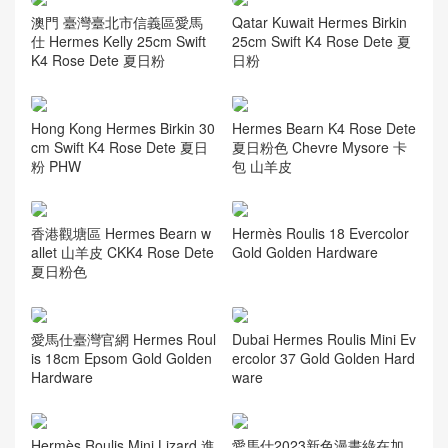
澳門 臺灣臺北市信義區愛馬
Qatar Kuwait Hermes Birkin
仕 Hermes Kelly 25cm Swift
25cm Swift K4 Rose Dete 夏
K4 Rose Dete 夏日粉
日粉
Hong Kong Hermes Birkin 30
Hermes Bearn K4 Rose Dete
cm Swift K4 Rose Dete 夏日
夏日粉色 Chevre Mysore 卡
粉 PHW
包 山羊皮
香港觀塘區 Hermes Bearn w
Hermès Roulis 18 Evercolor
allet 山羊皮 CKK4 Rose Dete
Gold Golden Hardware
夏日粉色
愛馬仕臺灣官網 Hermes Roul
Dubai Hermes Roulis Mini Ev
is 18cm Epsom Gold Golden
ercolor 37 Gold Golden Hard
Hardware
ware
Hermès Roulis Mini Lizard 進
愛馬仕2023新色漫畫綠在加