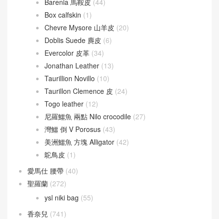
Barenia 馬鞍皮
(44)
Box calfskin
(1)
Chevre Mysore 山羊皮
(20)
Doblis Suede 麂皮
(6)
Evercolor 皮革
(34)
Jonathan Leather
(13)
Taurillion Novillo
(10)
Taurillon Clemence 皮
(24)
Togo leather
(12)
尼羅鱷魚 兩點 Nilo crocodile
(27)
灣鱷 倒 V Porosus
(43)
美洲鱷魚 方塊 Alligator
(42)
鴕鳥皮
(1)
愛馬仕 腰帶
(40)
聖羅蘭
(272)
ysl niki bag
(55)
香奈兒
(741)