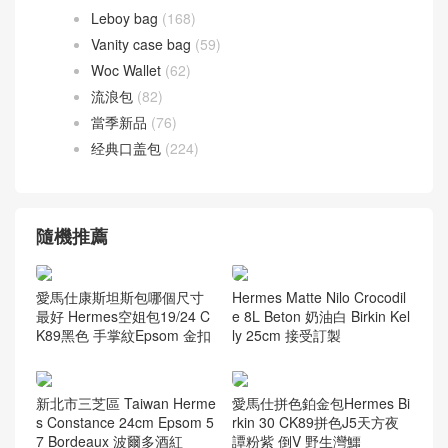
Leboy bag
(168)
Vanity case bag
(59)
Woc Wallet
(62)
流浪包
(82)
當季新品
(76)
经典口盖包
(224)
隨機推薦
愛馬仕康斯坦斯包哪個尺寸
Hermes Matte Nilo Crocodil
最好 Hermes空姐包19/24 C
e 8L Beton 奶油白 Birkin Kel
K89黑色 手掌紋Epsom 金扣
ly 25cm 接受訂製
新北市三芝區 Taiwan Herme
愛馬仕拼色鉑金包Hermes Bi
s Constance 24cm Epsom 5
rkin 30 CK89拼色J5天方夜
7 Bordeaux 波爾多酒紅
譚粉紫 倒V 野生灣鱷