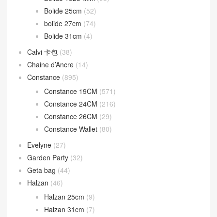
Bolide 25cm
(52)
bolide 27cm
(74)
Bolide 31cm
(4)
Calvi 卡包
(38)
Chaine d’Ancre
(14)
Constance
(895)
Constance 19CM
(571)
Constance 24CM
(216)
Constance 26CM
(29)
Constance Wallet
(80)
Evelyne
(27)
Garden Party
(32)
Geta bag
(44)
Halzan
(46)
Halzan 25cm
(9)
Halzan 31cm
(7)