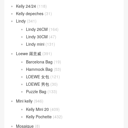
Kelly 24/24
(118)
Kelly depeches
(31)
Lindy
(341)
Lindy 26CM
(164)
Lindy 30CM
(47)
Lindy mini
(131)
Loewe 羅意威
(391)
Barcelona Bag
(19)
Hammock Bag
(53)
LOEWE 女包
(121)
LOEWE 男包
(30)
Puzzle Bag
(133)
Mini kelly
(946)
Kelly Mini 20
(409)
Kelly Pochette
(432)
Mosaique
(8)