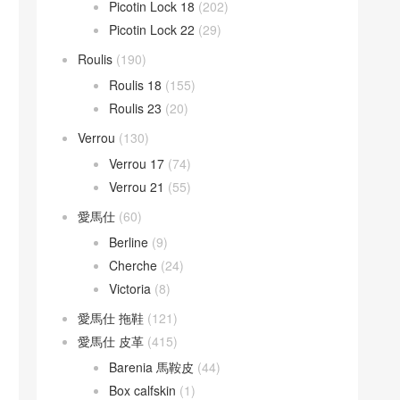
Picotin Lock 18
(202)
Picotin Lock 22
(29)
Roulis
(190)
Roulis 18
(155)
Roulis 23
(20)
Verrou
(130)
Verrou 17
(74)
Verrou 21
(55)
愛馬仕
(60)
Berline
(9)
Cherche
(24)
Victoria
(8)
愛馬仕 拖鞋
(121)
愛馬仕 皮革
(415)
Barenia 馬鞍皮
(44)
Box calfskin
(1)