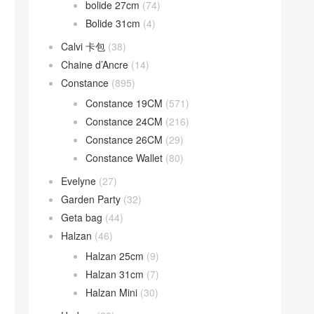
bolide 27cm
(74)
Bolide 31cm
(4)
Calvi 卡包
(38)
Chaine d’Ancre
(14)
Constance
(895)
Constance 19CM
(571)
Constance 24CM
(216)
Constance 26CM
(29)
Constance Wallet
(80)
Evelyne
(27)
Garden Party
(32)
Geta bag
(44)
Halzan
(46)
Halzan 25cm
(9)
Halzan 31cm
(7)
Halzan Mini
(30)