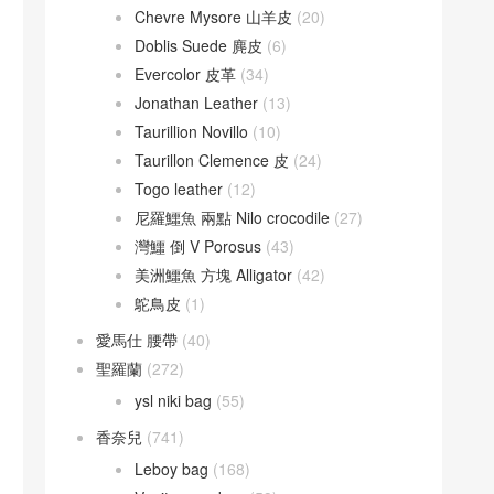
Chevre Mysore 山羊皮
(20)
Doblis Suede 麂皮
(6)
Evercolor 皮革
(34)
Jonathan Leather
(13)
Taurillion Novillo
(10)
Taurillon Clemence 皮
(24)
Togo leather
(12)
尼羅鱷魚 兩點 Nilo crocodile
(27)
灣鱷 倒 V Porosus
(43)
美洲鱷魚 方塊 Alligator
(42)
鴕鳥皮
(1)
愛馬仕 腰帶
(40)
聖羅蘭
(272)
ysl niki bag
(55)
香奈兒
(741)
Leboy bag
(168)