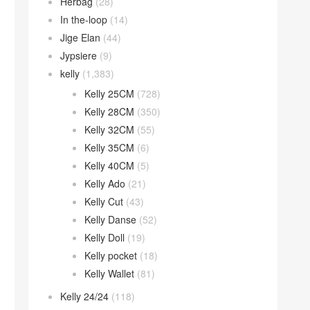
Herbag
(28)
In the-loop
(14)
Jige Elan
(44)
Jypsiere
(9)
kelly
(1,383)
Kelly 25CM
(728)
Kelly 28CM
(350)
Kelly 32CM
(55)
Kelly 35CM
(6)
Kelly 40CM
(5)
Kelly Ado
(21)
Kelly Cut
(43)
Kelly Danse
(52)
Kelly Doll
(19)
Kelly pocket
(18)
Kelly Wallet
(81)
Kelly 24/24
(118)