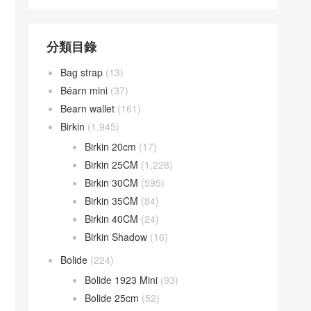
分類目錄
Bag strap
(13)
Béarn mini
(37)
Bearn wallet
(161)
Birkin
(1,945)
Birkin 20cm
(17)
Birkin 25CM
(1,228)
Birkin 30CM
(595)
Birkin 35CM
(84)
Birkin 40CM
(24)
Birkin Shadow
(16)
Bolide
(224)
Bolide 1923 Mini
(93)
Bolide 25cm
(52)