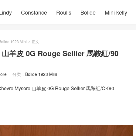
Lindy
Constance
Roulis
Bolide
Mini kelly
Bolide 1923 Mini
正文
>
re 山羊皮 0G Rouge Sellier 馬鞍紅/90
tore
分类：
Bolide 1923 Mini
evre Mysore 山羊皮 0G Rouge Sellier 馬鞍紅/CK90