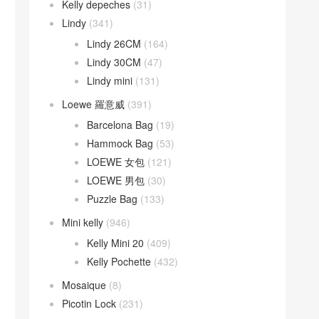
Kelly depeches
(31)
Lindy
(341)
Lindy 26CM
(164)
Lindy 30CM
(47)
Lindy mini
(131)
Loewe 羅意威
(391)
Barcelona Bag
(19)
Hammock Bag
(53)
LOEWE 女包
(121)
LOEWE 男包
(30)
Puzzle Bag
(133)
Mini kelly
(946)
Kelly Mini 20
(409)
Kelly Pochette
(432)
Mosaique
(8)
Picotin Lock
(231)