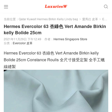


当前位置：
Qatar Kuwait Hermes Birkin Kelly Lindy bag
愛馬仕 皮革
Evercolor 皮革
>
>
Hermes Evercolor 63 杏綠色 Vert Amande Birkin
kelly Bolide 25cm
2021年11月29日 下午12:49
作者：
Hermes Singapore Store
分类：
Evercolor 皮革
Hermes Evercolor 63 杏綠色 Vert Amande Birkin kelly
Bolide 25cm Constance Roulis 全尺寸接受定製 全手工蠟
線縫製