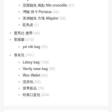
Chevre Mysore 山羊皮
(20)
Doblis Suede 麂皮
(6)
Evercolor 皮革
(34)
Jonathan Leather
(13)
Taurillion Novillo
(10)
Taurillon Clemence 皮
(24)
Togo leather
(12)
尼羅鱷魚 兩點 Nilo crocodile
(27)
灣鱷 倒 V Porosus
(43)
美洲鱷魚 方塊 Alligator
(42)
鴕鳥皮
(1)
愛馬仕 腰帶
(40)
聖羅蘭
(272)
ysl niki bag
(55)
香奈兒
(741)
Leboy bag
(168)
Vanity case bag
(59)