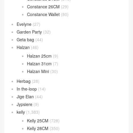
Bolide 31cm
(4)
Calvi 卡包
(38)
Chaine d’Ancre
(14)
Constance
(895)
Constance 19CM
(571)
Constance 24CM
(216)
Constance 26CM
(29)
Constance Wallet
(80)
Evelyne
(27)
Garden Party
(32)
Geta bag
(44)
Halzan
(46)
Halzan 25cm
(9)
Halzan 31cm
(7)
Halzan Mini
(30)
Herbag
(28)