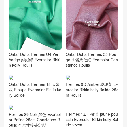
Qatar Doha Hermes U4 Vert
Qatar Doha Hermes 55 Rou
Verigo 絲絨綠 Evercolor Birki
ge H 愛馬仕紅 Evercolor Con
n kelly Roulis
stance Roulis
Qatar Doha Hermes 18 大象
Hermes 9D Amber 琥珀黃 Ev
灰 Etoupe Evercolor Birkin ke
ercolor Birkin kelly Bolide 25c
lly Bolide
m Roulis
Hermes 89 Noir 黑色 Evercol
or Bolide 25cm Constance R
oulis 全尺寸接受定製