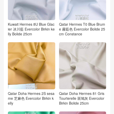
Kuwait Hermes 8U Blue Glac
Qatar Hermes T0 Blue Brum
ier 冰川藍 Evercolor Birkin ke
e 霧藍色 Evercolor Bolide 25
lly Bolide 25cm
cm Constance
Qatar Doha Hermes 2S sesa
Qatar Doha Hermes 81 Gris
me 芝麻色 Evercolor Birkin k
Tourterelle 斑鳩灰 Evercolor
elly
Birkin Bolide 25cm