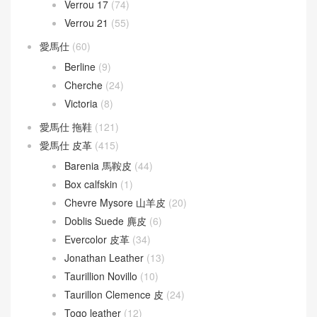
Picotin Lock 22
(29)
Roulis
(190)
Roulis 18
(155)
Roulis 23
(20)
Verrou
(130)
Verrou 17
(74)
Verrou 21
(55)
愛馬仕
(60)
Berline
(9)
Cherche
(24)
Victoria
(8)
愛馬仕 拖鞋
(121)
愛馬仕 皮革
(415)
Barenia 馬鞍皮
(44)
Box calfskin
(1)