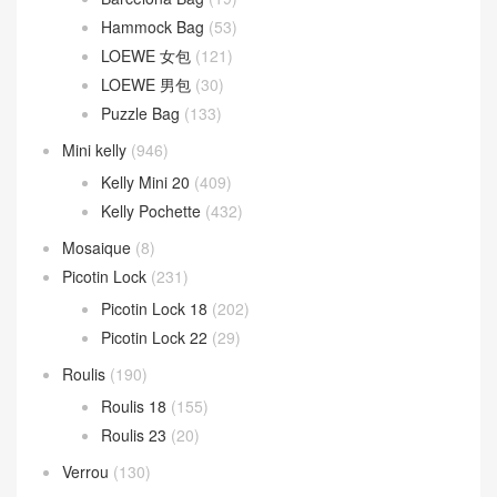
Lindy
(341)
Lindy 26CM
(164)
Lindy 30CM
(47)
Lindy mini
(131)
Loewe 羅意威
(391)
Barcelona Bag
(19)
Hammock Bag
(53)
LOEWE 女包
(121)
LOEWE 男包
(30)
Puzzle Bag
(133)
Mini kelly
(946)
Kelly Mini 20
(409)
Kelly Pochette
(432)
Mosaique
(8)
Picotin Lock
(231)
Picotin Lock 18
(202)