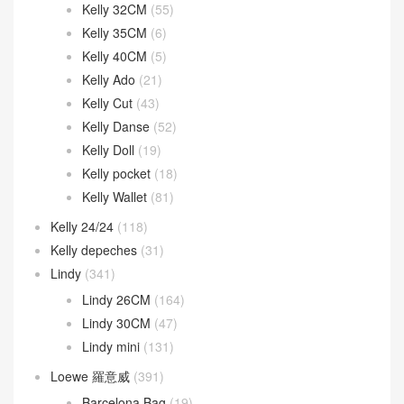
In the-loop
(14)
Jige Elan
(44)
Jypsiere
(9)
kelly
(1,383)
Kelly 25CM
(728)
Kelly 28CM
(350)
Kelly 32CM
(55)
Kelly 35CM
(6)
Kelly 40CM
(5)
Kelly Ado
(21)
Kelly Cut
(43)
Kelly Danse
(52)
Kelly Doll
(19)
Kelly pocket
(18)
Kelly Wallet
(81)
Kelly 24/24
(118)
Kelly depeches
(31)