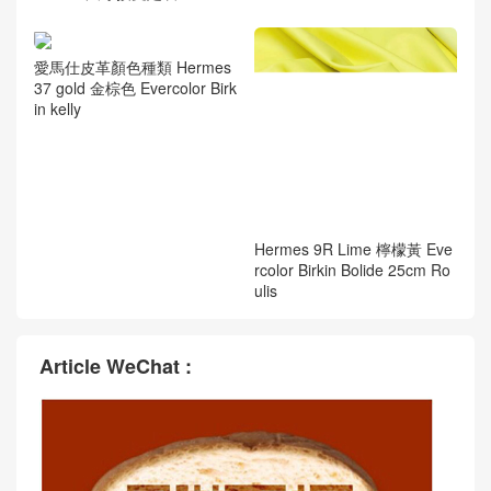
Hermes 1Z 小雞黃 jaune pou
ssin Evercolor Birkin kelly Bol
ide 25cm
愛馬仕皮革顏色種類 Hermes
37 gold 金棕色 Evercolor Birk
in kelly
Hermes 9R Lime 檸檬黃 Eve
rcolor Birkin Bolide 25cm Ro
ulis