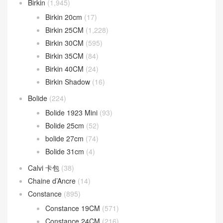
分類目錄
Bag strap
(13)
Béarn mini
(37)
Bearn wallet
(161)
Birkin
(1,945)
Birkin 20cm
(17)
Birkin 25CM
(1,228)
Birkin 30CM
(595)
Birkin 35CM
(84)
Birkin 40CM
(24)
Birkin Shadow
(16)
Bolide
(224)
Bolide 1923 Mini
(93)
Bolide 25cm
(52)
bolide 27cm
(74)