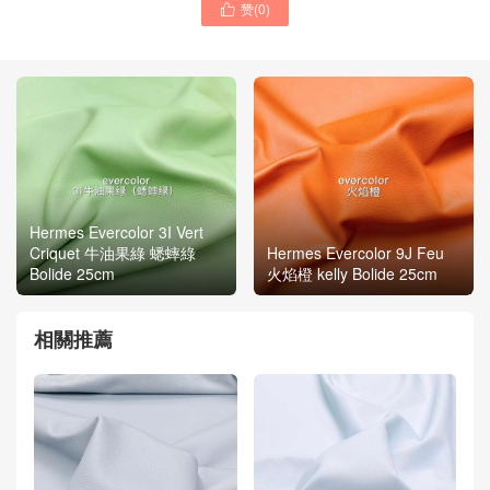
赞(
0
)

Hermes Evercolor 3I Vert
Criquet 牛油果綠 蟋蟀綠
Hermes Evercolor 9J Feu
Bolide 25cm
火焰橙 kelly Bolide 25cm
相關推薦