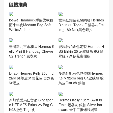
Woc Wallet
(62)
流浪包
(82)
當季新品
(76)
经典口盖包
(224)
隨機推薦
loewe Hammock手袋柔軟粒
愛馬仕鉑金包包網站 Hermes
面小牛皮Medium Bag Soft
Birkin 30 Togo 8F 錫器灰Eta
White/Amber
in 拼 89 Noir黑色銀扣
臺灣新北市永和區 Hermes K
愛馬仕鉑金包定製 Hermes H
elly Mini II Handbag Chevre
SS Birkin 25 尼羅鱷魚 6Q 翡
S2 Trench 風衣灰
翠綠 7W 伊茲密爾藍