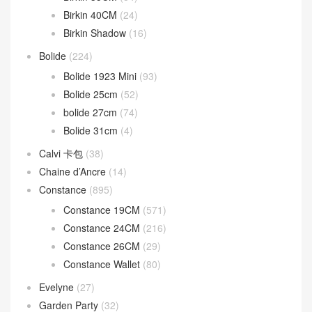
Birkin 40CM
(24)
Birkin Shadow
(16)
Bolide
(224)
Bolide 1923 Mini
(93)
Bolide 25cm
(52)
bolide 27cm
(74)
Bolide 31cm
(4)
Calvi 卡包
(38)
Chaine d’Ancre
(14)
Constance
(895)
Constance 19CM
(571)
Constance 24CM
(216)
Constance 26CM
(29)
Constance Wallet
(80)
Evelyne
(27)
Garden Party
(32)