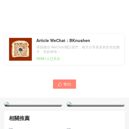
Article WeChat：BKnushen
掃描微信 WeChat 關註我們，每天分享更多新款包包圖
片，等妳來啦！
39981人已关注
赞(
0
)

Hermes Birkin 30cm 89
Hermes Birkin 25cm 原廠山
Noir 黑色 金扣 尼羅鱷魚全
羊皮 3Q Rose Sakura/80
手工蜜蠟線縫製 客訂出
Gris Perle 珍珠灰 磨砂金扣
相關推薦