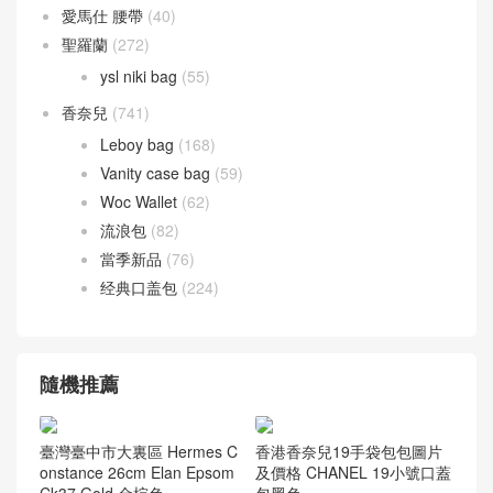
愛馬仕 腰帶
(40)
聖羅蘭
(272)
ysl niki bag
(55)
香奈兒
(741)
Leboy bag
(168)
Vanity case bag
(59)
Woc Wallet
(62)
流浪包
(82)
當季新品
(76)
经典口盖包
(224)
隨機推薦
臺灣臺中市大裏區 Hermes C
香港香奈兒19手袋包包圖片
onstance 26cm Elan Epsom
及價格 CHANEL 19小號口蓋
Ck37 Gold 金棕色
包黑色