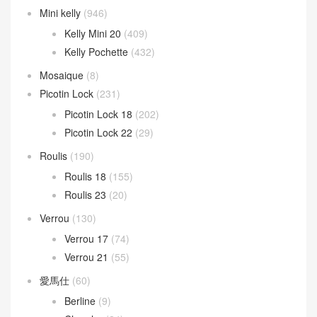
Mini kelly
(946)
Kelly Mini 20
(409)
Kelly Pochette
(432)
Mosaique
(8)
Picotin Lock
(231)
Picotin Lock 18
(202)
Picotin Lock 22
(29)
Roulis
(190)
Roulis 18
(155)
Roulis 23
(20)
Verrou
(130)
Verrou 17
(74)
Verrou 21
(55)
愛馬仕
(60)
Berline
(9)