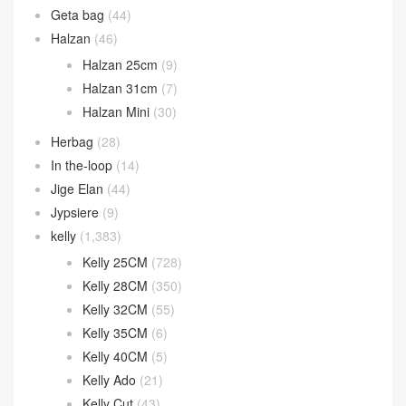
Geta bag
(44)
Halzan
(46)
Halzan 25cm
(9)
Halzan 31cm
(7)
Halzan Mini
(30)
Herbag
(28)
In the-loop
(14)
Jige Elan
(44)
Jypsiere
(9)
kelly
(1,383)
Kelly 25CM
(728)
Kelly 28CM
(350)
Kelly 32CM
(55)
Kelly 35CM
(6)
Kelly 40CM
(5)
Kelly Ado
(21)
Kelly Cut
(43)