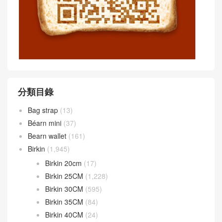
分類目錄
Bag strap
(13)
Béarn mini
(37)
Bearn wallet
(161)
Birkin
(1,945)
Birkin 20cm
(17)
Birkin 25CM
(1,228)
Birkin 30CM
(595)
Birkin 35CM
(84)
Birkin 40CM
(24)