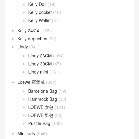
Kelly Doll
(19)
Kelly pocket
(18)
Kelly Wallet
(81)
Kelly 24/24
(118)
Kelly depeches
(31)
Lindy
(341)
Lindy 26CM
(164)
Lindy 30CM
(47)
Lindy mini
(131)
Loewe 羅意威
(391)
Barcelona Bag
(19)
Hammock Bag
(53)
LOEWE 女包
(121)
LOEWE 男包
(30)
Puzzle Bag
(133)
Mini kelly
(946)