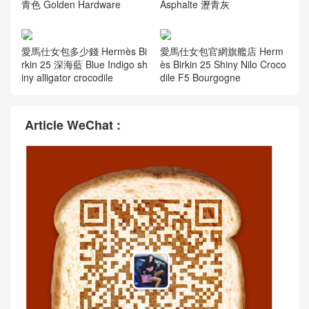
青色 Golden Hardware
Asphalte 瀝青灰
愛馬仕女包多少錢 Hermès Bi
愛馬仕女包官網旗艦店 Herm
rkin 25 深海藍 Blue Indigo sh
ès Birkin 25 Shiny Nilo Croco
iny alligator crocodile
dile F5 Bourgogne
Article WeChat :