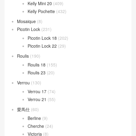
Kelly Mini 20
(409)
Kelly Pochette
(432)
Mosaique
(8)
Picotin Lock
(231)
Picotin Lock 18
(202)
Picotin Lock 22
(29)
Roulis
(190)
Roulis 18
(155)
Roulis 23
(20)
Verrou
(130)
Verrou 17
(74)
Verrou 21
(55)
愛馬仕
(60)
Berline
(9)
Cherche
(24)
Victoria
(8)