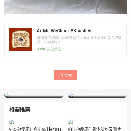
Article WeChat：BKnushen
掃描微信 WeChat 關註我們，每天分享更多新款包包圖
片，等妳來啦！
39981人已关注
赞(
0
)

Hermes Mini Kelly Pochette
Hermes Constance 18cm
亮面尼羅鱷魚 CC31 蜜糖棕
Ostrich 禦用原廠KK 南非鴕
Miel 金扣
鳥皮 37 gold 金棕色 銀扣
相關推薦
鉑金包愛馬仕多少錢 Hermès
鉑金包愛馬仕香港價格及圖片