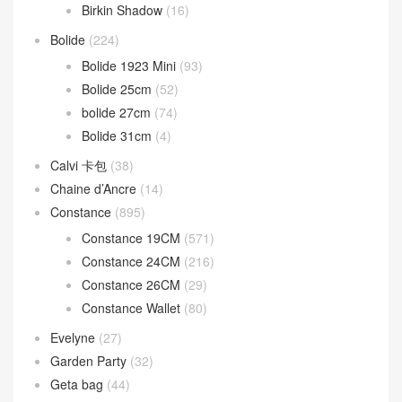
Birkin Shadow
(16)
Bolide
(224)
Bolide 1923 Mini
(93)
Bolide 25cm
(52)
bolide 27cm
(74)
Bolide 31cm
(4)
Calvi 卡包
(38)
Chaine d’Ancre
(14)
Constance
(895)
Constance 19CM
(571)
Constance 24CM
(216)
Constance 26CM
(29)
Constance Wallet
(80)
Evelyne
(27)
Garden Party
(32)
Geta bag
(44)