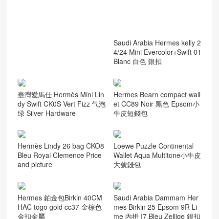
Saudi Arabia Hermes kelly 2
4/24 Mini Evercolor+Swift 01
Blanc 白色 銀扣
臺灣愛馬仕 Hermès Mini Lin
Hermes Bearn compact wall
dy Swift CK0S Vert Fizz 气泡
et CC89 Noir 黑色 Epsom小
绿 Silver Hardware
牛皮短錢包
Hermès Lindy 26 bag CKO8
Loewe Puzzle Continental
Bleu Royal Clemence Price
Wallet Aqua Multitone小牛皮
and picture
大號錢包
Hermes 鉑金包Birkin 40CM
Saudi Arabia Dammam Her
HAC togo gold cc37 金棕色
mes Birkin 25 Epsom 9R Li
金扣金屬
me 內拼 I7 Bleu Zellige 銀扣