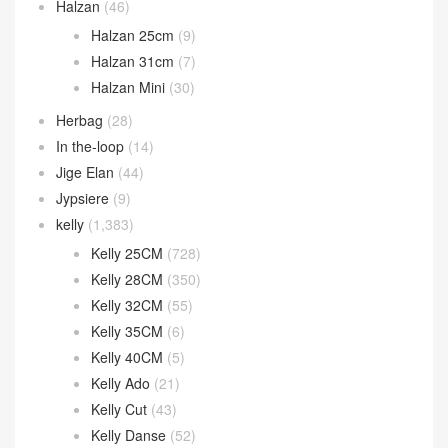
Halzan
(46)
Halzan 25cm
(9)
Halzan 31cm
(7)
Halzan Mini
(30)
Herbag
(28)
In the-loop
(14)
Jige Elan
(44)
Jypsiere
(9)
kelly
(1,383)
Kelly 25CM
(728)
Kelly 28CM
(350)
Kelly 32CM
(55)
Kelly 35CM
(6)
Kelly 40CM
(5)
Kelly Ado
(21)
Kelly Cut
(43)
Kelly Danse
(52)