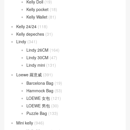
Kelly Doll
(19)
Kelly pocket
(18)
Kelly Wallet
(81)
Kelly 24/24
(118)
Kelly depeches
(31)
Lindy
(341)
Lindy 26CM
(164)
Lindy 30CM
(47)
Lindy mini
(131)
Loewe 羅意威
(391)
Barcelona Bag
(19)
Hammock Bag
(53)
LOEWE 女包
(121)
LOEWE 男包
(30)
Puzzle Bag
(133)
Mini kelly
(946)