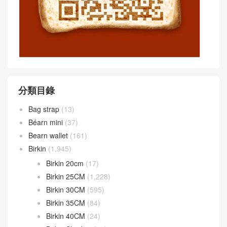
分類目錄
Bag strap
(13)
Béarn mini
(37)
Bearn wallet
(161)
Birkin
(1,945)
Birkin 20cm
(17)
Birkin 25CM
(1,228)
Birkin 30CM
(595)
Birkin 35CM
(84)
Birkin 40CM
(24)