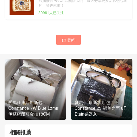
掃描微信 WeChat 關註我們，每天分享更多新款包包圖
片，等妳來啦！
39981人已关注
赞(
6
)

愛馬仕康斯坦斯包
愛馬仕 康斯坦斯包
Constance 7W Blue Lzmir
Constance 23 鳄鱼光面 8F
伊茲密爾藍金扣18CM
Etain锡器灰
相關推薦