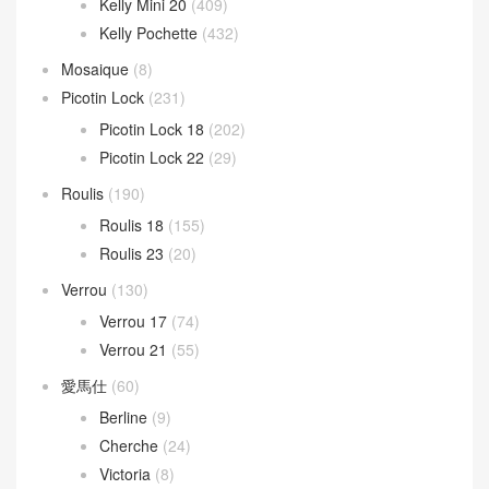
Kelly Mini 20
(409)
Kelly Pochette
(432)
Mosaique
(8)
Picotin Lock
(231)
Picotin Lock 18
(202)
Picotin Lock 22
(29)
Roulis
(190)
Roulis 18
(155)
Roulis 23
(20)
Verrou
(130)
Verrou 17
(74)
Verrou 21
(55)
愛馬仕
(60)
Berline
(9)
Cherche
(24)
Victoria
(8)