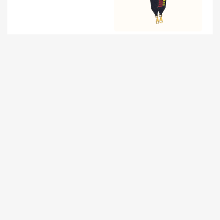
香港元朗區 Hermes Tressag
e cuir 肩帶40毫米 靛蓝色/亮
粉色/青柠色
愛馬仕臺北專門店 Hermes B
Hermes Constance 18 Epso
irkin 30cm 7E明藍色 Blue Br
m 3I Vert Criquet 牛油果綠
ighton Togo皮
配鱷魚 蜥蜴琺瑯扣
馬來西亞愛馬仕官網 Hermès
Dubai Hermes MiniKelly Poc
Constance 18 Ostrich 8U Bl
hette 81 Gris Tourterelle 斑
ue Glacier 進口南非KK鴕鳥
鳩灰 美洲鱷魚
皮
Hermès Kelly 20 Mini II Selli
Hermes Kelly Mini II 2代 18
er Ostrich 進口KK鴕鳥皮 U4
Etoupe大象灰 拼 賽蜂黃原廠