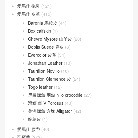
愛馬仕 拖鞋
(121)
愛馬仕 皮革
(415)
Barenia 馬鞍皮
(44)
Box calfskin
(1)
Chevre Mysore 山羊皮
(20)
Doblis Suede 麂皮
(6)
Evercolor 皮革
(34)
Jonathan Leather
(13)
Taurillion Novillo
(10)
Taurillon Clemence 皮
(24)
Togo leather
(12)
尼羅鱷魚 兩點 Nilo crocodile
(27)
灣鱷 倒 V Porosus
(43)
美洲鱷魚 方塊 Alligator
(42)
鴕鳥皮
(1)
愛馬仕 腰帶
(40)
聖羅蘭
(272)