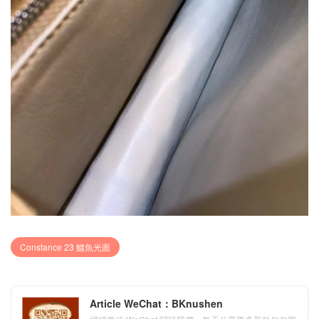
Constance 23 鱷魚光面
Article WeChat：BKnushen