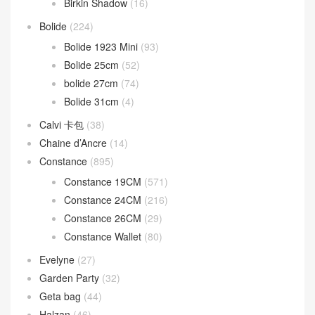
Birkin Shadow
(16)
Bolide
(224)
Bolide 1923 Mini
(93)
Bolide 25cm
(52)
bolide 27cm
(74)
Bolide 31cm
(4)
Calvi 卡包
(38)
Chaine d’Ancre
(14)
Constance
(895)
Constance 19CM
(571)
Constance 24CM
(216)
Constance 26CM
(29)
Constance Wallet
(80)
Evelyne
(27)
Garden Party
(32)
Geta bag
(44)
Halzan
(46)