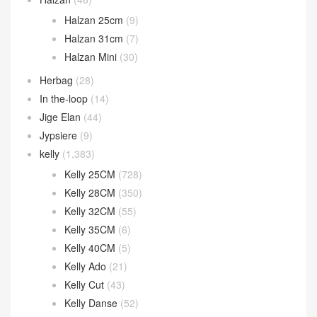
Halzan 25cm
(9)
Halzan 31cm
(7)
Halzan Mini
(30)
Herbag
(28)
In the-loop
(14)
Jige Elan
(44)
Jypsiere
(9)
kelly
(1,383)
Kelly 25CM
(728)
Kelly 28CM
(350)
Kelly 32CM
(55)
Kelly 35CM
(6)
Kelly 40CM
(5)
Kelly Ado
(21)
Kelly Cut
(43)
Kelly Danse
(52)