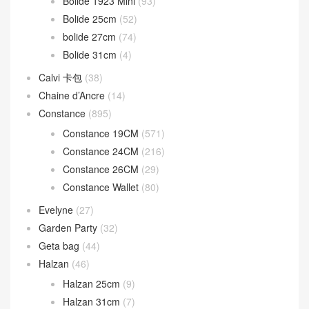
Bolide 1923 Mini
(93)
Bolide 25cm
(52)
bolide 27cm
(74)
Bolide 31cm
(4)
Calvi 卡包
(38)
Chaine d’Ancre
(14)
Constance
(895)
Constance 19CM
(571)
Constance 24CM
(216)
Constance 26CM
(29)
Constance Wallet
(80)
Evelyne
(27)
Garden Party
(32)
Geta bag
(44)
Halzan
(46)
Halzan 25cm
(9)
Halzan 31cm
(7)