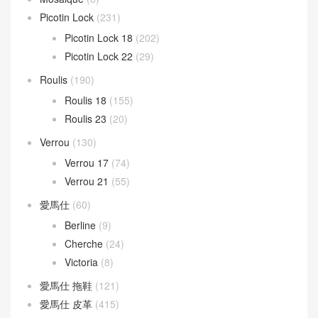
Picotin Lock
(231)
Picotin Lock 18
(202)
Picotin Lock 22
(29)
Roulis
(190)
Roulis 18
(155)
Roulis 23
(20)
Verrou
(130)
Verrou 17
(74)
Verrou 21
(55)
愛馬仕
(60)
Berline
(9)
Cherche
(24)
Victoria
(8)
愛馬仕 拖鞋
(121)
愛馬仕 皮革
(415)