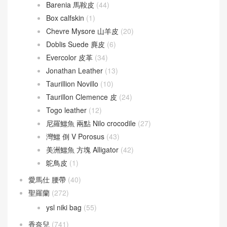
Barenia 馬鞍皮
(44)
Box calfskin
(1)
Chevre Mysore 山羊皮
(20)
Doblis Suede 麂皮
(6)
Evercolor 皮革
(34)
Jonathan Leather
(13)
Taurillion Novillo
(10)
Taurillon Clemence 皮
(24)
Togo leather
(12)
尼羅鱷魚 兩點 Nilo crocodile
(27)
灣鱷 倒 V Porosus
(43)
美洲鱷魚 方塊 Alligator
(42)
鴕鳥皮
(1)
愛馬仕 腰帶
(40)
聖羅蘭
(272)
ysl niki bag
(55)
香奈兒
(741)