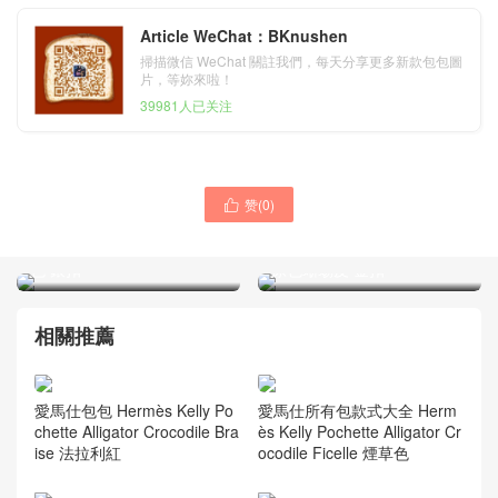
Article WeChat：BKnushen
掃描微信 WeChat 關註我們，每天分享更多新款包包圖
片，等妳來啦！
39981人已关注
臺灣新北市愛馬仕鉑金包
赞(
0
)

Hermès Birkin 25 Doblis
Hermès Constance 18cm
Suede 麂皮 5T Rose 玫瑰
Ombre Lizard 自然色蜥蜴皮
色 銀扣
原色蜥蜴皮 金扣
相關推薦
愛馬仕包包 Hermès Kelly Po
愛馬仕所有包款式大全 Herm
chette Alligator Crocodile Bra
ès Kelly Pochette Alligator Cr
ise 法拉利紅
ocodile Ficelle 煙草色