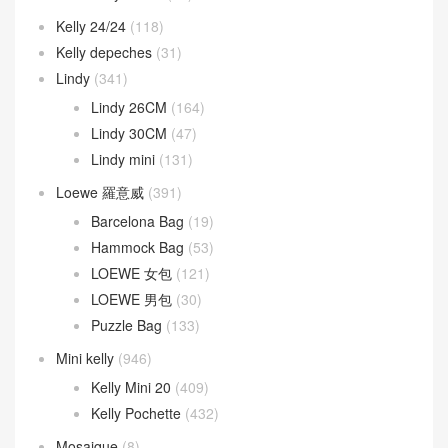
Kelly 24/24
(118)
Kelly depeches
(31)
Lindy
(341)
Lindy 26CM
(164)
Lindy 30CM
(47)
Lindy mini
(131)
Loewe 羅意威
(391)
Barcelona Bag
(19)
Hammock Bag
(53)
LOEWE 女包
(121)
LOEWE 男包
(30)
Puzzle Bag
(133)
Mini kelly
(946)
Kelly Mini 20
(409)
Kelly Pochette
(432)
Mosaique
(8)