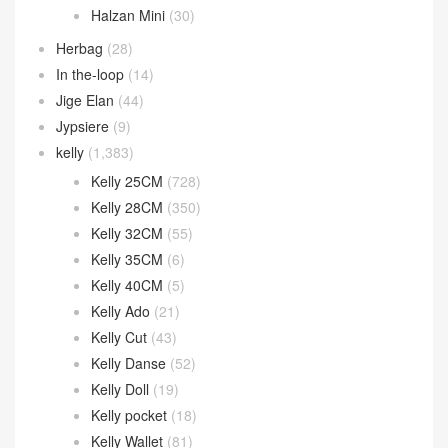
Halzan Mini
(30)
Herbag
(28)
In the-loop
(14)
Jige Elan
(44)
Jypsiere
(9)
kelly
(1,383)
Kelly 25CM
(728)
Kelly 28CM
(350)
Kelly 32CM
(55)
Kelly 35CM
(6)
Kelly 40CM
(5)
Kelly Ado
(21)
Kelly Cut
(43)
Kelly Danse
(52)
Kelly Doll
(19)
Kelly pocket
(18)
Kelly Wallet
(81)