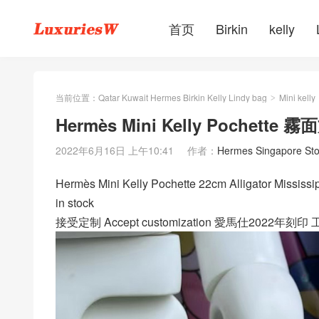
首页
Birkin
kelly
当前位置：
Qatar Kuwait Hermes Birkin Kelly Lindy bag
Mini kelly
>
Hermès Mini Kelly Pochet
2022年6月16日 上午10:41
作者：
Hermes Singapore Sto
Hermès Mini Kelly Pochette 22cm Alligator 
in stock
接受定制 Accept customization 愛馬仕2022年刻印 