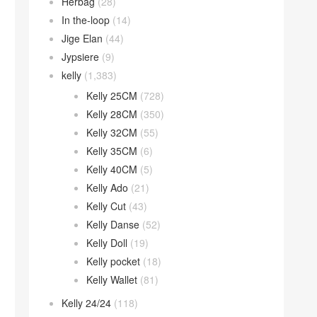
Herbag
(28)
In the-loop
(14)
Jige Elan
(44)
Jypsiere
(9)
kelly
(1,383)
Kelly 25CM
(728)
Kelly 28CM
(350)
Kelly 32CM
(55)
Kelly 35CM
(6)
Kelly 40CM
(5)
Kelly Ado
(21)
Kelly Cut
(43)
Kelly Danse
(52)
Kelly Doll
(19)
Kelly pocket
(18)
Kelly Wallet
(81)
Kelly 24/24
(118)