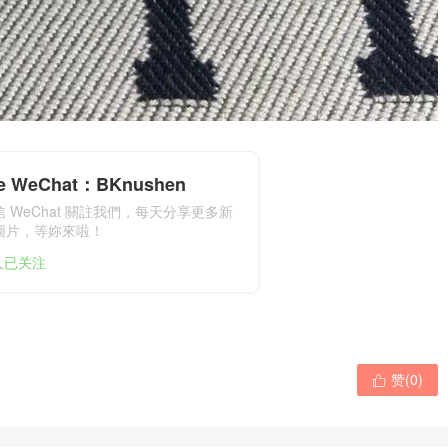
cle WeChat：BKnushen
 WeChat 關註我們，每天分享更多新
圖片，等妳來啦！
1人已关注
赞(
0
)
