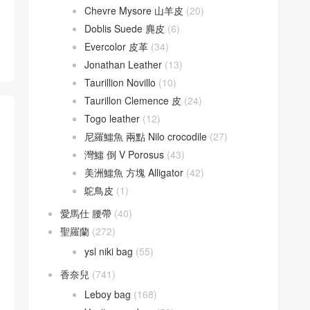
Chevre Mysore 山羊皮
(20)
Doblis Suede 麂皮
(6)
Evercolor 皮革
(34)
Jonathan Leather
(13)
Taurillion Novillo
(10)
Taurillon Clemence 皮
(24)
Togo leather
(12)
尼羅鱷魚 兩點 Nilo crocodile
(27)
灣鱷 倒 V Porosus
(43)
美洲鱷魚 方塊 Alligator
(42)
鴕鳥皮
(1)
愛馬仕 腰帶
(40)
聖羅蘭
(272)
ysl niki bag
(55)
香奈兒
(741)
Leboy bag
(168)