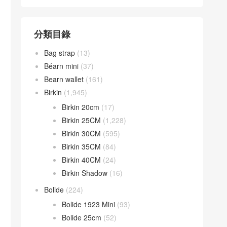
分類目錄
Bag strap
(13)
Béarn mini
(37)
Bearn wallet
(161)
Birkin
(1,945)
Birkin 20cm
(17)
Birkin 25CM
(1,228)
Birkin 30CM
(595)
Birkin 35CM
(84)
Birkin 40CM
(24)
Birkin Shadow
(16)
Bolide
(224)
Bolide 1923 Mini
(93)
Bolide 25cm
(52)