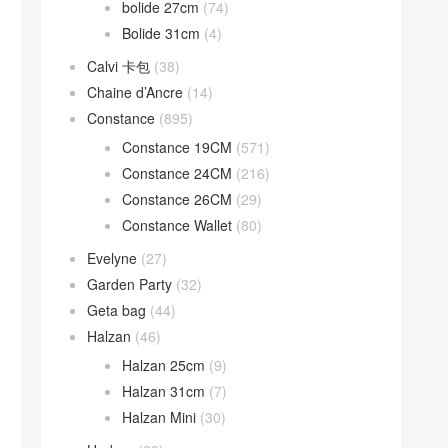
bolide 27cm
(74)
Bolide 31cm
(4)
Calvi 卡包
(38)
Chaine d’Ancre
(14)
Constance
(895)
Constance 19CM
(571)
Constance 24CM
(216)
Constance 26CM
(29)
Constance Wallet
(80)
Evelyne
(27)
Garden Party
(32)
Geta bag
(44)
Halzan
(46)
Halzan 25cm
(9)
Halzan 31cm
(7)
Halzan Mini
(30)