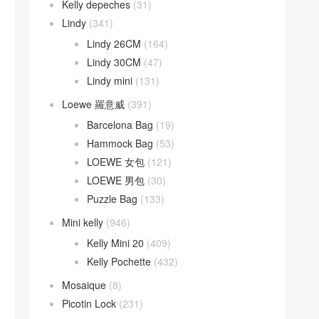
Kelly depeches
(31)
Lindy
(341)
Lindy 26CM
(164)
Lindy 30CM
(47)
Lindy mini
(131)
Loewe 羅意威
(391)
Barcelona Bag
(19)
Hammock Bag
(53)
LOEWE 女包
(121)
LOEWE 男包
(30)
Puzzle Bag
(133)
Mini kelly
(946)
Kelly Mini 20
(409)
Kelly Pochette
(432)
Mosaique
(8)
Picotin Lock
(231)