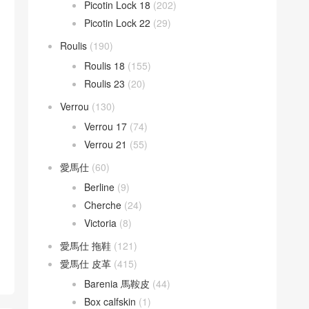
Picotin Lock 18
(202)
Picotin Lock 22
(29)
Roulis
(190)
Roulis 18
(155)
Roulis 23
(20)
Verrou
(130)
Verrou 17
(74)
Verrou 21
(55)
愛馬仕
(60)
Berline
(9)
Cherche
(24)
Victoria
(8)
愛馬仕 拖鞋
(121)
愛馬仕 皮革
(415)
Barenia 馬鞍皮
(44)
Box calfskin
(1)