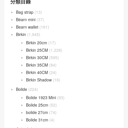
分類目錄
Bag strap
(13)
Béarn mini
(37)
Bearn wallet
(161)
Birkin
(1,945)
Birkin 20cm
(17)
Birkin 25CM
(1,228)
Birkin 30CM
(595)
Birkin 35CM
(84)
Birkin 40CM
(24)
Birkin Shadow
(16)
Bolide
(224)
Bolide 1923 Mini
(93)
Bolide 25cm
(52)
bolide 27cm
(74)
Bolide 31cm
(4)