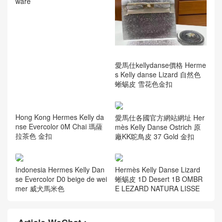
Hermes Kelly danse Swift 0S
愛馬仕kellydanse價格 Herme
Vert Fizz 氣泡綠色 Gold hard
s Kelly danse Lizard 自然色
ware
蜥蜴皮 雪花色金扣
Hong Kong Hermes Kelly da
愛馬仕各國官方網站網址 Her
nse Evercolor 0M Chai 瑪薩
mès Kelly Danse Ostrich 原
拉茶色 金扣
廠KK鴕鳥皮 37 Gold 金扣
Indonesia Hermes Kelly Dan
Hermès Kelly Danse Lizard
se Evercolor D0 beige de wei
蜥蜴皮 1D Desert 1B OMBR
mer 威犬馬米色
E LEZARD NATURA LISSE