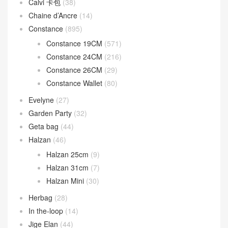
Calvi 卡包
(38)
Chaine d’Ancre
(14)
Constance
(895)
Constance 19CM
(571)
Constance 24CM
(216)
Constance 26CM
(29)
Constance Wallet
(80)
Evelyne
(27)
Garden Party
(32)
Geta bag
(44)
Halzan
(46)
Halzan 25cm
(9)
Halzan 31cm
(7)
Halzan Mini
(30)
Herbag
(28)
In the-loop
(14)
Jige Elan
(44)