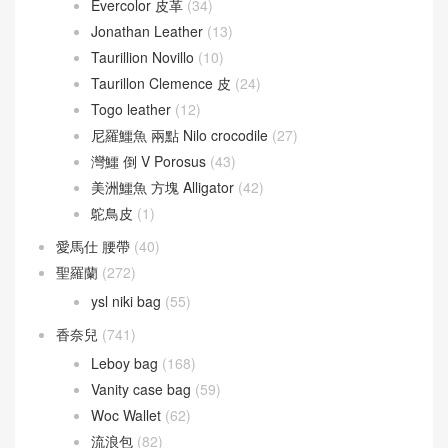
Evercolor 皮革
(34)
Jonathan Leather
(13)
Taurillion Novillo
(10)
Taurillon Clemence 皮
(24)
Togo leather
(12)
尼羅鱷魚 兩點 Nilo crocodile
(27)
灣鱷 倒 V Porosus
(43)
美洲鱷魚 方塊 Alligator
(42)
鴕鳥皮
(1)
愛馬仕 腰帶
(40)
聖羅蘭
(272)
ysl niki bag
(55)
香奈兒
(741)
Leboy bag
(168)
Vanity case bag
(59)
Woc Wallet
(62)
流浪包
(82)