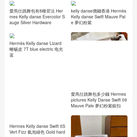
愛馬仕跳舞包有8種背法 Her
kelly danse價錢香港 Hermès
mes Kelly danse Evercolor S
Kelly danse Swift Mauve Pal
auge Silver Hardware
e 夢幻粉紫
Hermès Kelly danse Lizard
蜥蜴皮 7T blue electric 电光
蓝
愛馬仕跳舞包多少錢 Hermes
pictures Kelly Danse Swift 09
Mauve Pale 夢幻粉紫銀扣