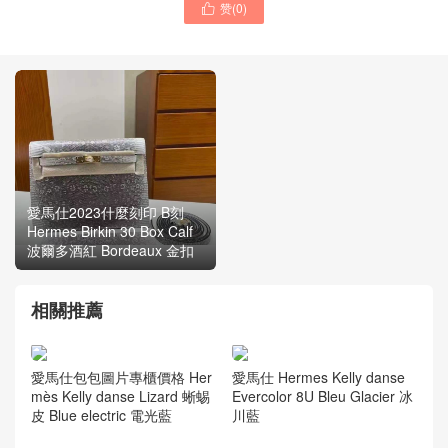
赞(
0
)

愛馬仕2023刻印 Hermes
Birkin 25 Togo CK41
愛馬仕2023什麼刻印 B刻
Havane 哈瓦那咖啡色 內拼
Hermes Birkin 30 Box Calf
金棕色銀扣
波爾多酒紅 Bordeaux 金扣
相關推薦
愛馬仕包包圖片專櫃價格 Her
愛馬仕 Hermes Kelly danse
mès Kelly danse Lizard 蜥蜴
Evercolor 8U Bleu Glacier 冰
皮 Blue electric 電光藍
川藍