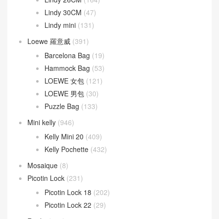
Lindy 30CM
(47)
Lindy mini
(131)
Loewe 羅意威
(391)
Barcelona Bag
(19)
Hammock Bag
(53)
LOEWE 女包
(121)
LOEWE 男包
(30)
Puzzle Bag
(133)
Mini kelly
(946)
Kelly Mini 20
(409)
Kelly Pochette
(432)
Mosaique
(8)
Picotin Lock
(231)
Picotin Lock 18
(202)
Picotin Lock 22
(29)