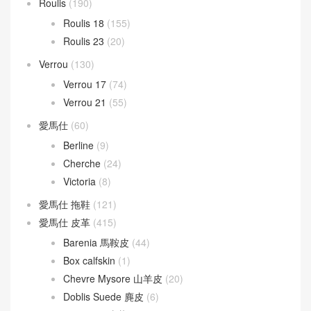
Roulis
(190)
Roulis 18
(155)
Roulis 23
(20)
Verrou
(130)
Verrou 17
(74)
Verrou 21
(55)
愛馬仕
(60)
Berline
(9)
Cherche
(24)
Victoria
(8)
愛馬仕 拖鞋
(121)
愛馬仕 皮革
(415)
Barenia 馬鞍皮
(44)
Box calfskin
(1)
Chevre Mysore 山羊皮
(20)
Doblis Suede 麂皮
(6)