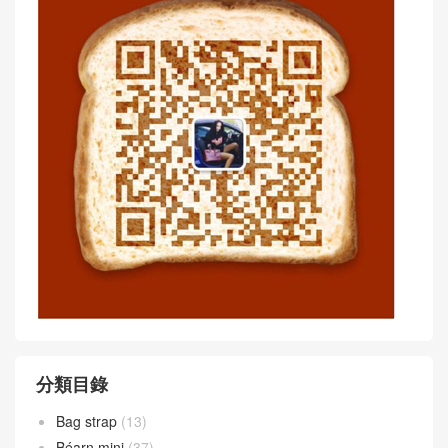
分類目錄
Bag strap
(13)
Béarn mini
(37)