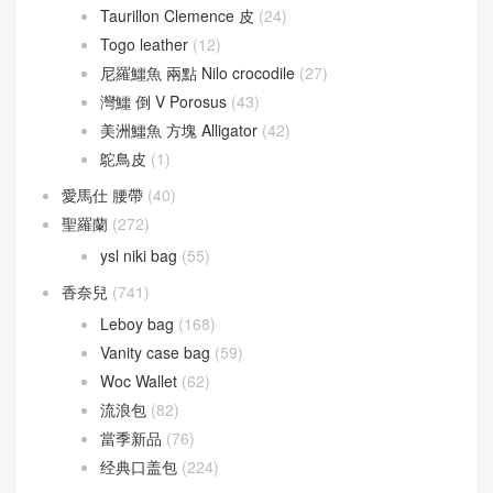
Taurillon Clemence 皮
(24)
Togo leather
(12)
尼羅鱷魚 兩點 Nilo crocodile
(27)
灣鱷 倒 V Porosus
(43)
美洲鱷魚 方塊 Alligator
(42)
鴕鳥皮
(1)
愛馬仕 腰帶
(40)
聖羅蘭
(272)
ysl niki bag
(55)
香奈兒
(741)
Leboy bag
(168)
Vanity case bag
(59)
Woc Wallet
(62)
流浪包
(82)
當季新品
(76)
经典口盖包
(224)