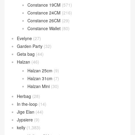
Constance 19CM
(571)
Constance 24CM
(216)
Constance 26CM
(29)
Constance Wallet
(80)
Evelyne
(27)
Garden Party
(32)
Geta bag
(44)
Halzan
(46)
Halzan 25cm
(9)
Halzan 31cm
(7)
Halzan Mini
(30)
Herbag
(28)
In the-loop
(14)
Jige Elan
(44)
Jypsiere
(9)
kelly
(1,383)