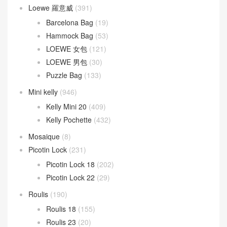
Loewe 羅意威
(391)
Barcelona Bag
(19)
Hammock Bag
(53)
LOEWE 女包
(121)
LOEWE 男包
(30)
Puzzle Bag
(133)
Mini kelly
(946)
Kelly Mini 20
(409)
Kelly Pochette
(432)
Mosaique
(8)
Picotin Lock
(231)
Picotin Lock 18
(202)
Picotin Lock 22
(29)
Roulis
(190)
Roulis 18
(155)
Roulis 23
(20)