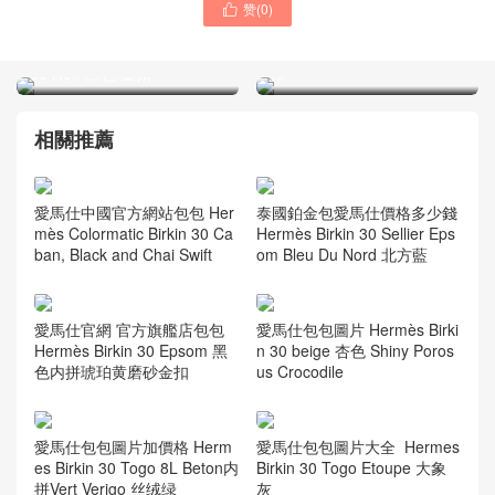
赞(
0
)
愛馬仕包包中國官網價格 鉑

愛馬仕包包香港官網價格
金包 Hermes Birkin 30
Hermes Birkin 30 Epsom
Togo K1 Rouge Grenat 金
89 Noir 黑色 金扣
扣
相關推薦
愛馬仕中國官方網站包包 Her
泰國鉑金包愛馬仕價格多少錢
mès Colormatic Birkin 30 Ca
Hermès Birkin 30 Sellier Eps
ban, Black and Chai Swift
om Bleu Du Nord 北方藍
愛馬仕官網 官方旗艦店包包
愛馬仕包包圖片 Hermès Birki
Hermès Birkin 30 Epsom 黑
n 30 beige 杏色 Shiny Poros
色内拼琥珀黄磨砂金扣
us Crocodile
愛馬仕包包圖片加價格 Herm
愛馬仕包包圖片大全 Hermes
es Birkin 30 Togo 8L Beton内
Birkin 30 Togo Etoupe 大象
拼Vert Verigo 丝绒绿
灰