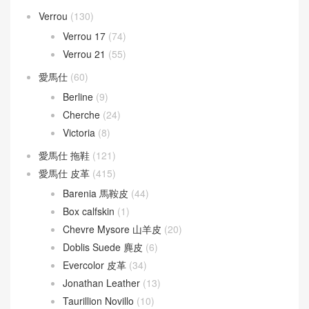
Verrou
(130)
Verrou 17
(74)
Verrou 21
(55)
愛馬仕
(60)
Berline
(9)
Cherche
(24)
Victoria
(8)
愛馬仕 拖鞋
(121)
愛馬仕 皮革
(415)
Barenia 馬鞍皮
(44)
Box calfskin
(1)
Chevre Mysore 山羊皮
(20)
Doblis Suede 麂皮
(6)
Evercolor 皮革
(34)
Jonathan Leather
(13)
Taurillion Novillo
(10)