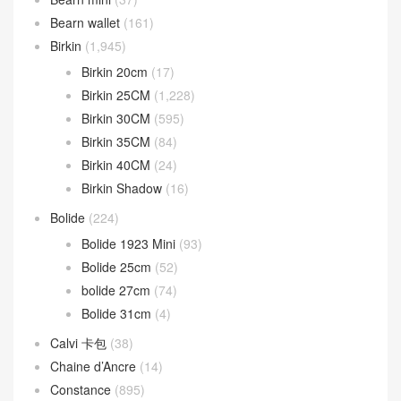
Bearn wallet
(161)
Birkin
(1,945)
Birkin 20cm
(17)
Birkin 25CM
(1,228)
Birkin 30CM
(595)
Birkin 35CM
(84)
Birkin 40CM
(24)
Birkin Shadow
(16)
Bolide
(224)
Bolide 1923 Mini
(93)
Bolide 25cm
(52)
bolide 27cm
(74)
Bolide 31cm
(4)
Calvi 卡包
(38)
Chaine d’Ancre
(14)
Constance
(895)