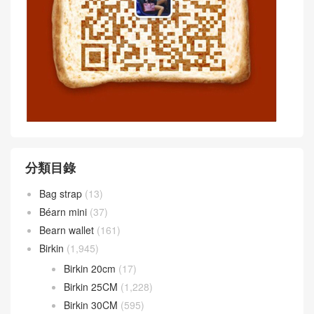
分類目錄
Bag strap
(13)
Béarn mini
(37)
Bearn wallet
(161)