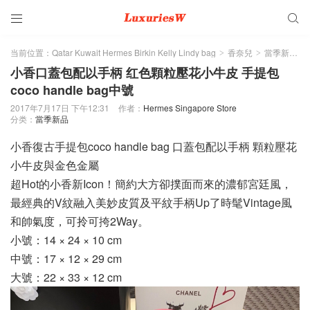


当前位置：
Qatar Kuwait Hermes Birkin Kelly Lindy bag
香奈兒
當季新品
>
>
>
小香口蓋包配以手柄 红色顆粒壓花小牛皮 手提包
coco handle bag中號
2017年7月17日 下午12:31
作者：
Hermes Singapore Store
分类：
當季新品
小香復古手提包coco handle bag 口蓋包配以手柄 顆粒壓花
小牛皮與金色金屬
超Hot的小香新Icon！簡約大方卻撲面而來的濃郁宮廷風，
最經典的V紋融入美妙皮質及平紋手柄Up了時髦Vintage風
和帥氣度，可拎可挎2Way。
小號：14 × 24 × 10 cm
中號：17 × 12 × 29 cm
大號：22 × 33 × 12 cm