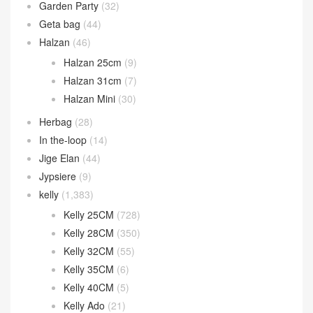
Constance 24CM
(216)
Constance 26CM
(29)
Constance Wallet
(80)
Evelyne
(27)
Garden Party
(32)
Geta bag
(44)
Halzan
(46)
Halzan 25cm
(9)
Halzan 31cm
(7)
Halzan Mini
(30)
Herbag
(28)
In the-loop
(14)
Jige Elan
(44)
Jypsiere
(9)
kelly
(1,383)
Kelly 25CM
(728)