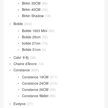
Birkin
(1,945)
Birkin 20cm
(17)
Birkin 25CM
(1,228)
Birkin 30CM
(595)
Birkin 35CM
(84)
Birkin 40CM
(24)
Birkin Shadow
(16)
Bolide
(224)
Bolide 1923 Mini
(93)
Bolide 25cm
(52)
bolide 27cm
(74)
Bolide 31cm
(4)
Calvi 卡包
(38)
Chaine d’Ancre
(14)
Constance
(895)
Constance 19CM
(571)