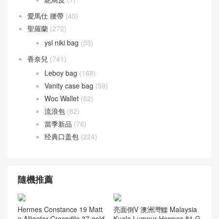
Togo leather
(12)
尼羅鱷魚 兩點 Nilo crocodile
(27)
灣鱷 倒 V Porosus
(43)
美洲鱷魚 方塊 Alligator
(42)
鴕鳥皮
(1)
愛馬仕 腰帶
(40)
聖羅蘭
(272)
ysl niki bag
(55)
香奈兒
(741)
Leboy bag
(168)
Vanity case bag
(59)
Woc Wallet
(62)
流浪包
(82)
當季新品
(76)
经典口盖包
(224)