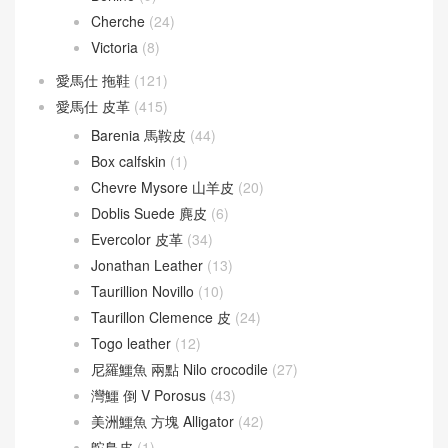
Verrou 17
(74)
Verrou 21
(55)
愛馬仕
(60)
Berline
(9)
Cherche
(24)
Victoria
(8)
愛馬仕 拖鞋
(121)
愛馬仕 皮革
(415)
Barenia 馬鞍皮
(44)
Box calfskin
(1)
Chevre Mysore 山羊皮
(20)
Doblis Suede 麂皮
(6)
Evercolor 皮革
(34)
Jonathan Leather
(13)
Taurillion Novillo
(10)
Taurillon Clemence 皮
(24)