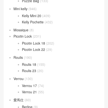
Barcelona Bag
(19)
Hammock Bag
(53)
LOEWE 女包
(121)
LOEWE 男包
(30)
Puzzle Bag
(133)
Mini kelly
(946)
Kelly Mini 20
(409)
Kelly Pochette
(432)
Mosaique
(8)
Picotin Lock
(231)
Picotin Lock 18
(202)
Picotin Lock 22
(29)
Roulis
(190)
Roulis 18
(155)
Roulis 23
(20)
Verrou
(130)