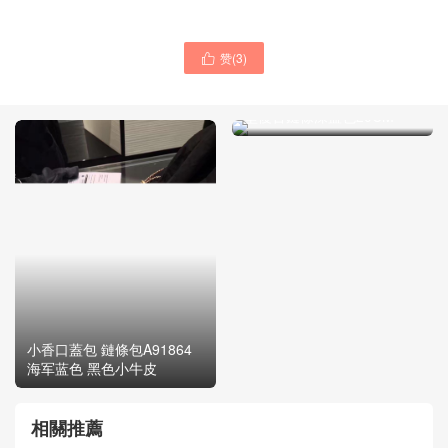
赞(
3
)

小香經典款Large 2.55
handbag 小號口蓋包v字繡
型復古鏈條深蓝色20CM
小香口蓋包 鏈條包A91864
海军蓝色 黑色小牛皮
相關推薦