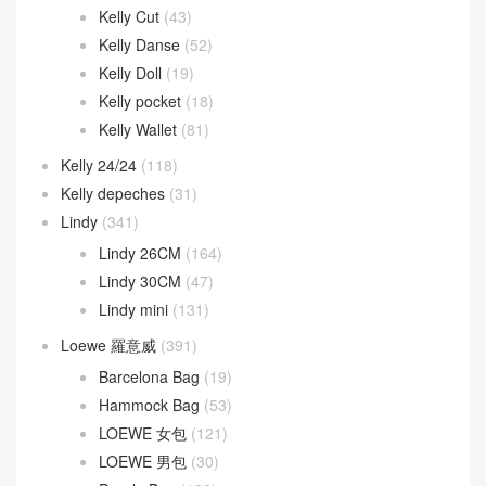
Kelly 28CM
(350)
Kelly 32CM
(55)
Kelly 35CM
(6)
Kelly 40CM
(5)
Kelly Ado
(21)
Kelly Cut
(43)
Kelly Danse
(52)
Kelly Doll
(19)
Kelly pocket
(18)
Kelly Wallet
(81)
Kelly 24/24
(118)
Kelly depeches
(31)
Lindy
(341)
Lindy 26CM
(164)
Lindy 30CM
(47)
Lindy mini
(131)
Loewe 羅意威
(391)