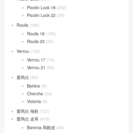
Picotin Lock 18
(202)
Picotin Lock 22
(29)
Roulis
(190)
Roulis 18
(155)
Roulis 23
(20)
Verrou
(130)
Verrou 17
(74)
Verrou 21
(55)
愛馬仕
(60)
Berline
(9)
Cherche
(24)
Victoria
(8)
愛馬仕 拖鞋
(121)
愛馬仕 皮革
(415)
Barenia 馬鞍皮
(44)