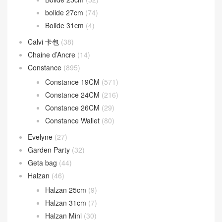
bolide 27cm
(74)
Bolide 31cm
(4)
Calvi 卡包
(38)
Chaine d’Ancre
(14)
Constance
(895)
Constance 19CM
(571)
Constance 24CM
(216)
Constance 26CM
(29)
Constance Wallet
(80)
Evelyne
(27)
Garden Party
(32)
Geta bag
(44)
Halzan
(46)
Halzan 25cm
(9)
Halzan 31cm
(7)
Halzan Mini
(30)