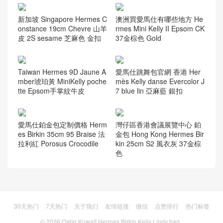
新加坡 Singapore Hermes C
澳洲買愛馬仕有哪些地方 He
onstance 19cm Chevre 山羊
rmes Mini Kelly II Epsom CK
皮 2S sesame 芝麻色 金扣
37金棕色 Gold
Taiwan Hermes 9D Jaune A
愛馬仕跳舞包官網 香港 Her
mber琥珀黃 MiniKelly poche
mès Kelly danse Evercolor J
tte Epsom手掌紋牛皮
7 blue lin 亞麻藍 銀扣
愛馬仕鉑金包定制價格 Herm
灣仔區香港會議展覽中心 鉑
es Birkin 35cm 95 Braise 法
金包 Hong Kong Hermes Bir
拉利紅 Porosus Crocodile
kin 25cm S2 風衣灰 37金棕
色
30天热门
7天热门
关于我们
友情链接
微信
点赞排行
热门标签
© 2026
Qatar Kuwait Hermes Birkin Kelly Lindy bag