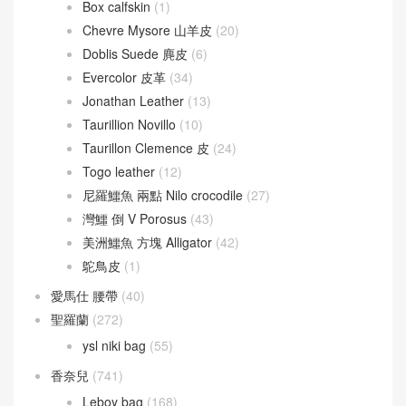
Box calfskin
(1)
Chevre Mysore 山羊皮
(20)
Doblis Suede 麂皮
(6)
Evercolor 皮革
(34)
Jonathan Leather
(13)
Taurillion Novillo
(10)
Taurillon Clemence 皮
(24)
Togo leather
(12)
尼羅鱷魚 兩點 Nilo crocodile
(27)
灣鱷 倒 V Porosus
(43)
美洲鱷魚 方塊 Alligator
(42)
鴕鳥皮
(1)
愛馬仕 腰帶
(40)
聖羅蘭
(272)
ysl niki bag
(55)
香奈兒
(741)
Leboy bag
(168)