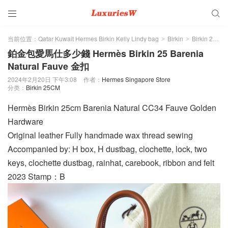


当前位置：
Qatar Kuwait Hermes Birkin Kelly Lindy bag
Birkin
Birkin 25CM
>
>
鉑金包愛馬仕多少錢 Hermès Birkin 25 Barenia
Natural Fauve 金扣
2024年2月20日 下午3:08
作者：
Hermes Singapore Store
分类：
Birkin 25CM
Hermès Birkin 25cm Barenia Natural CC34 Fauve Golden
Hardware
Original leather Fully handmade wax thread sewing
Accompanied by: H box, H dustbag, clochette, lock, two
keys, clochette dustbag, rainhat, carebook, ribbon and felt
2023 Stamp：B