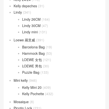
Kelly depeches
(31)
Lindy
(341)
Lindy 26CM
(164)
Lindy 30CM
(47)
Lindy mini
(131)
Loewe 羅意威
(391)
Barcelona Bag
(19)
Hammock Bag
(53)
LOEWE 女包
(121)
LOEWE 男包
(30)
Puzzle Bag
(133)
Mini kelly
(946)
Kelly Mini 20
(409)
Kelly Pochette
(432)
Mosaique
(8)
Picotin Lock
(231)