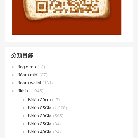
分類目錄
Bag strap
(13)
Béarn mini
(37)
Bearn wallet
(161)
Birkin
(1,945)
Birkin 20cm
(17)
Birkin 25CM
(1,228)
Birkin 30CM
(595)
Birkin 35CM
(84)
Birkin 40CM
(24)