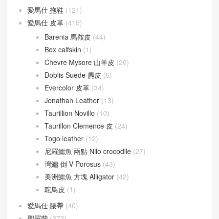
愛馬仕 拖鞋
(121)
愛馬仕 皮革
(415)
Barenia 馬鞍皮
(44)
Box calfskin
(1)
Chevre Mysore 山羊皮
(20)
Doblis Suede 麂皮
(6)
Evercolor 皮革
(34)
Jonathan Leather
(13)
Taurillion Novillo
(10)
Taurillon Clemence 皮
(24)
Togo leather
(12)
尼羅鱷魚 兩點 Nilo crocodile
(27)
灣鱷 倒 V Porosus
(43)
美洲鱷魚 方塊 Alligator
(42)
鴕鳥皮
(1)
愛馬仕 腰帶
(40)
聖羅蘭
(272)