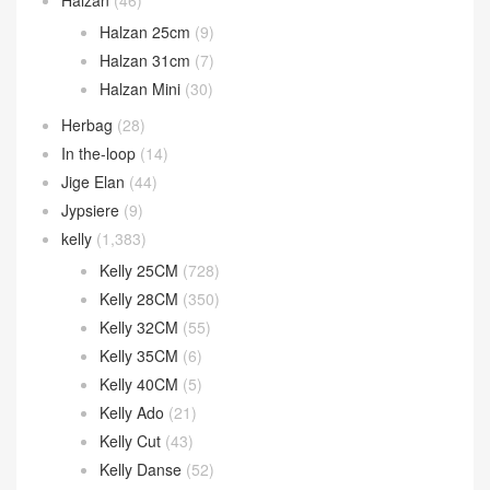
Halzan
(46)
Halzan 25cm
(9)
Halzan 31cm
(7)
Halzan Mini
(30)
Herbag
(28)
In the-loop
(14)
Jige Elan
(44)
Jypsiere
(9)
kelly
(1,383)
Kelly 25CM
(728)
Kelly 28CM
(350)
Kelly 32CM
(55)
Kelly 35CM
(6)
Kelly 40CM
(5)
Kelly Ado
(21)
Kelly Cut
(43)
Kelly Danse
(52)