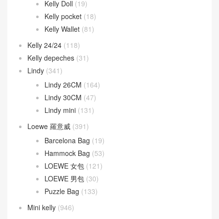
Kelly Doll
(19)
Kelly pocket
(18)
Kelly Wallet
(81)
Kelly 24/24
(118)
Kelly depeches
(31)
Lindy
(341)
Lindy 26CM
(164)
Lindy 30CM
(47)
Lindy mini
(131)
Loewe 羅意威
(391)
Barcelona Bag
(19)
Hammock Bag
(53)
LOEWE 女包
(121)
LOEWE 男包
(30)
Puzzle Bag
(133)
Mini kelly
(946)