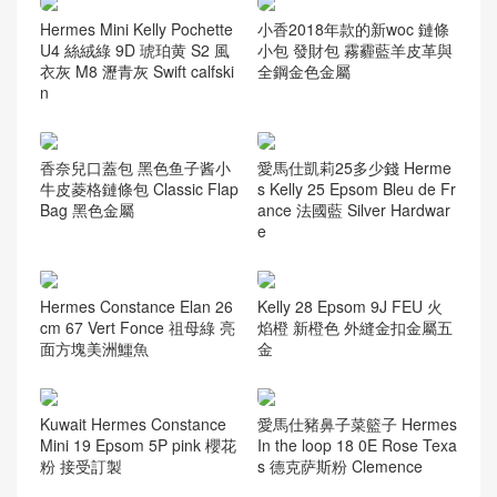
Hermes Mini Kelly Pochette
小香2018年款的新woc 鏈條
U4 絲絨綠 9D 琥珀黄 S2 風
小包 發財包 霧霾藍羊皮革與
衣灰 M8 瀝青灰 Swift calfski
全鋼金色金屬
n
香奈兒口蓋包 黑色鱼子酱小
愛馬仕凱莉25多少錢 Herme
牛皮菱格鏈條包 Classic Flap
s Kelly 25 Epsom Bleu de Fr
Bag 黑色金屬
ance 法國藍 Silver Hardwar
e
Hermes Constance Elan 26
Kelly 28 Epsom 9J FEU 火
cm 67 Vert Fonce 祖母綠 亮
焰橙 新橙色 外縫金扣金屬五
面方塊美洲鱷魚
金
愛馬仕豬鼻子菜籃子 Hermes
Kuwait Hermes Constance
In the loop 18 0E Rose Texa
Mini 19 Epsom 5P pink 櫻花
s 德克萨斯粉 Clemence
粉 接受訂製