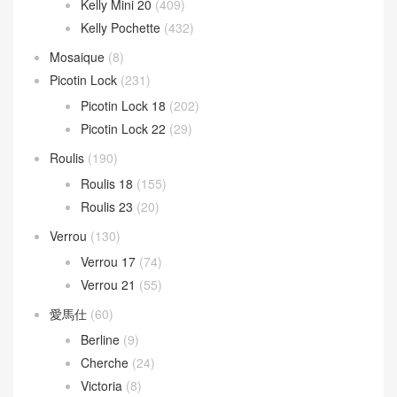
Kelly Mini 20
(409)
Kelly Pochette
(432)
Mosaique
(8)
Picotin Lock
(231)
Picotin Lock 18
(202)
Picotin Lock 22
(29)
Roulis
(190)
Roulis 18
(155)
Roulis 23
(20)
Verrou
(130)
Verrou 17
(74)
Verrou 21
(55)
愛馬仕
(60)
Berline
(9)
Cherche
(24)
Victoria
(8)