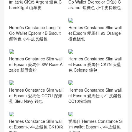
im 錢包 CK05 Argent 銀色 C
Go Wallet Evercolor CK28 C
hamkilight 山羊皮
aramel 焦糖色 小牛皮長錢包
Hermès Constance Long To
Hermes Constance Slim wall
Go Wallet Epsom 4B Biscuit
et Epsom 愛馬仕 93 Orange
餅幹色 小牛皮長錢包
橙色錢包
Hermes Constance Slim wall
Hermes Constance Slim wall
et Epsom 愛馬仕 8W Rose A
et Epsom 愛馬仕 CK7N 天藍
zalee 新唇膏粉
色 Celeste 錢包
Hermes Constance Slim wall
Hermes Constance Slim wall
et Epsom 愛馬仕 CC7U 深海
et Epsom 愛馬仕 小牛皮錢包
蓝 Bleu Navy 錢包
CC10粉筆白
Hermes Constance Slim wall
愛馬仕 Hermes Constance Sl
et Epsom小牛皮錢包 CK10粉
im wallet Epsom 小牛皮錢包