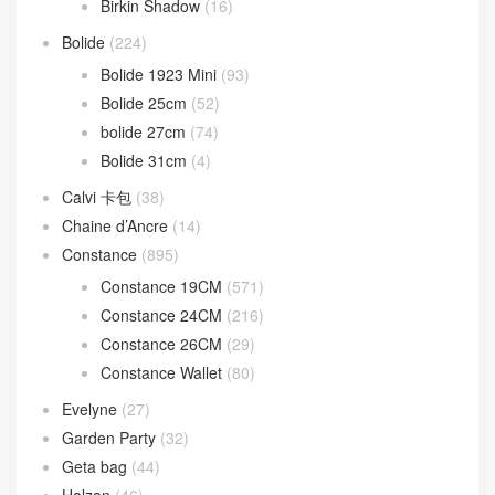
Birkin Shadow
(16)
Bolide
(224)
Bolide 1923 Mini
(93)
Bolide 25cm
(52)
bolide 27cm
(74)
Bolide 31cm
(4)
Calvi 卡包
(38)
Chaine d’Ancre
(14)
Constance
(895)
Constance 19CM
(571)
Constance 24CM
(216)
Constance 26CM
(29)
Constance Wallet
(80)
Evelyne
(27)
Garden Party
(32)
Geta bag
(44)