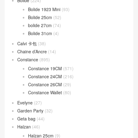
Bolide
(224)
Bolide 1923 Mini
(93)
Bolide 25cm
(52)
bolide 27cm
(74)
Bolide 31cm
(4)
Calvi 卡包
(38)
Chaine d’Ancre
(14)
Constance
(895)
Constance 19CM
(571)
Constance 24CM
(216)
Constance 26CM
(29)
Constance Wallet
(80)
Evelyne
(27)
Garden Party
(32)
Geta bag
(44)
Halzan
(46)
Halzan 25cm
(9)