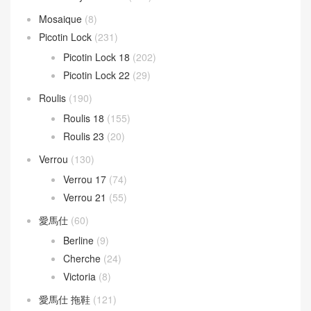
Mosaique
(8)
Picotin Lock
(231)
Picotin Lock 18
(202)
Picotin Lock 22
(29)
Roulis
(190)
Roulis 18
(155)
Roulis 23
(20)
Verrou
(130)
Verrou 17
(74)
Verrou 21
(55)
愛馬仕
(60)
Berline
(9)
Cherche
(24)
Victoria
(8)
愛馬仕 拖鞋
(121)