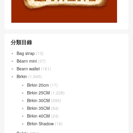
分類目錄
Bag strap
(13)
Béarn mini
(37)
Bearn wallet
(161)
Birkin
(1,945)
Birkin 20cm
(17)
Birkin 25CM
(1,228)
Birkin 30CM
(595)
Birkin 35CM
(84)
Birkin 40CM
(24)
Birkin Shadow
(16)