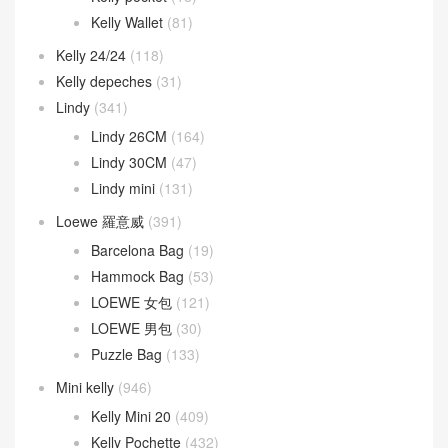
Kelly Wallet
(81)
Kelly 24/24
(118)
Kelly depeches
(31)
Lindy
(341)
Lindy 26CM
(164)
Lindy 30CM
(47)
Lindy mini
(131)
Loewe 羅意威
(391)
Barcelona Bag
(19)
Hammock Bag
(53)
LOEWE 女包
(121)
LOEWE 男包
(30)
Puzzle Bag
(133)
Mini kelly
(946)
Kelly Mini 20
(409)
Kelly Pochette
(432)