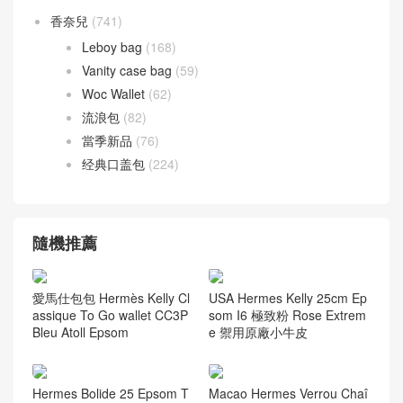
香奈兒
(741)
Leboy bag
(168)
Vanity case bag
(59)
Woc Wallet
(62)
流浪包
(82)
當季新品
(76)
经典口盖包
(224)
隨機推薦
愛馬仕包包 Hermès Kelly Cl
USA Hermes Kelly 25cm Ep
assique To Go wallet CC3P
som I6 極致粉 Rose Extrem
Bleu Atoll Epsom
e 禦用原廠小牛皮
Hermes Bolide 25 Epsom T
Macao Hermes Verrou Chaî