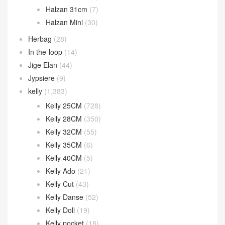
Halzan 31cm
(7)
Halzan Mini
(30)
Herbag
(28)
In the-loop
(14)
Jige Elan
(44)
Jypsiere
(9)
kelly
(1,383)
Kelly 25CM
(728)
Kelly 28CM
(350)
Kelly 32CM
(55)
Kelly 35CM
(6)
Kelly 40CM
(5)
Kelly Ado
(21)
Kelly Cut
(43)
Kelly Danse
(52)
Kelly Doll
(19)
Kelly pocket
(18)