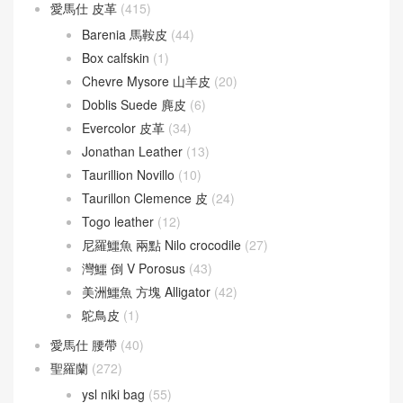
愛馬仕 皮革
(415)
Barenia 馬鞍皮
(44)
Box calfskin
(1)
Chevre Mysore 山羊皮
(20)
Doblis Suede 麂皮
(6)
Evercolor 皮革
(34)
Jonathan Leather
(13)
Taurillion Novillo
(10)
Taurillon Clemence 皮
(24)
Togo leather
(12)
尼羅鱷魚 兩點 Nilo crocodile
(27)
灣鱷 倒 V Porosus
(43)
美洲鱷魚 方塊 Alligator
(42)
鴕鳥皮
(1)
愛馬仕 腰帶
(40)
聖羅蘭
(272)
ysl niki bag
(55)