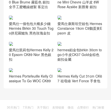
0 Blue Brume 霧藍色 銀扣
ne Mini Chevre 山羊皮 8W
全手工蜜蠟線縫製 客定出
Rose Azalée 新唇膏 銀扣
愛馬仕一個包包大概多少錢
愛馬仕康斯坦空姐包 Hermes
Hermès Birkin 30 Touch Tog
Constance 19cm C9鵝蛋黃E
o拼尼羅鱷魚 黑色玫瑰金扣
psom 皮
愛馬仕凱莉包Hermes Kelly 2
hermes鉑金包birkin 30cm to
0 Epsom CK89 Nior 黑色銀
go小牛皮CK37 Gold金棕色
扣
銀扣金屬
Hermes Portefeuille Kelly Cl
Hermes Kelly Cut 31cm CK6
assique To Go WOC CK89
7 祖母綠 Vert Fonce 手拿包
30天热门
7天热门
关于我们
友情链接
微信
点赞排行
热门标签