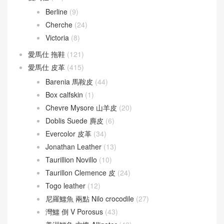
Berline
(9)
Cherche
(24)
Victoria
(8)
愛馬仕 拖鞋
(121)
愛馬仕 皮革
(415)
Barenia 馬鞍皮
(44)
Box calfskin
(1)
Chevre Mysore 山羊皮
(20)
Doblis Suede 麂皮
(6)
Evercolor 皮革
(34)
Jonathan Leather
(13)
Taurillion Novillo
(10)
Taurillon Clemence 皮
(24)
Togo leather
(12)
尼羅鱷魚 兩點 Nilo crocodile
(27)
灣鱷 倒 V Porosus
(43)