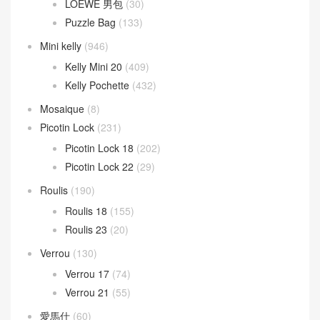
LOEWE 男包
(30)
Puzzle Bag
(133)
Mini kelly
(946)
Kelly Mini 20
(409)
Kelly Pochette
(432)
Mosaique
(8)
Picotin Lock
(231)
Picotin Lock 18
(202)
Picotin Lock 22
(29)
Roulis
(190)
Roulis 18
(155)
Roulis 23
(20)
Verrou
(130)
Verrou 17
(74)
Verrou 21
(55)
愛馬仕
(60)