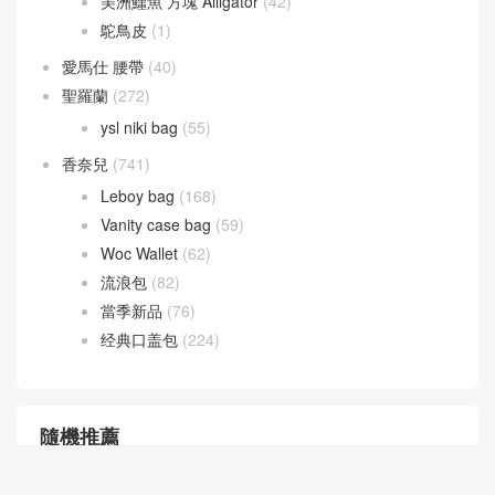
美洲鱷魚 方塊 Alligator
(42)
鴕鳥皮
(1)
愛馬仕 腰帶
(40)
聖羅蘭
(272)
ysl niki bag
(55)
香奈兒
(741)
Leboy bag
(168)
Vanity case bag
(59)
Woc Wallet
(62)
流浪包
(82)
當季新品
(76)
经典口盖包
(224)
隨機推薦