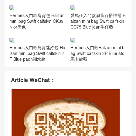
Hermes入門款肩背包 Halzan
愛馬仕入門款肩背百搭神器 H
mini bag Swift calfskin CK89
alzan mini bag Swift calfskin
Nior黑色
CC75 Blue jean牛仔藍
Hermes入門款肩背迷妳包 Ha
Hermes入門款Halzan mini b
lzan mini bag Swift calfskin 7
ag Swift calfskin 3P Blue atoll
F Blue paon湖水綠
馬卡龍藍
Article WeChat :