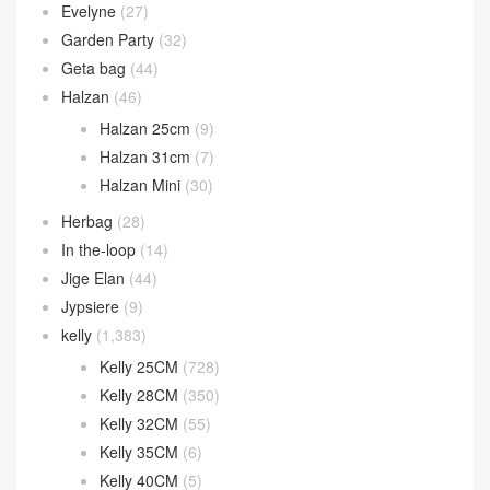
Evelyne
(27)
Garden Party
(32)
Geta bag
(44)
Halzan
(46)
Halzan 25cm
(9)
Halzan 31cm
(7)
Halzan Mini
(30)
Herbag
(28)
In the-loop
(14)
Jige Elan
(44)
Jypsiere
(9)
kelly
(1,383)
Kelly 25CM
(728)
Kelly 28CM
(350)
Kelly 32CM
(55)
Kelly 35CM
(6)
Kelly 40CM
(5)