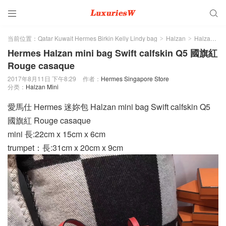


当前位置：
Qatar Kuwait Hermes Birkin Kelly Lindy bag
Halzan
Halzan Mini
>
>
Hermes Halzan mini bag Swift calfskin Q5 國旗紅
Rouge casaque
2017年8月11日 下午8:29
作者：
Hermes Singapore Store
分类：
Halzan Mini
愛馬仕 Hermes 迷妳包 Halzan mini bag Swift calfskin Q5
國旗紅 Rouge casaque
mini 長:22cm x 15cm x 6cm
trumpet：長:31cm x 20cm x 9cm