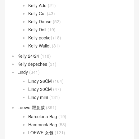
Kelly Ado
(21)
Kelly Cut
(43)
Kelly Danse
(52)
Kelly Doll
(19)
Kelly pocket
(18)
Kelly Wallet
(81)
Kelly 24/24
(118)
Kelly depeches
(31)
Lindy
(341)
Lindy 26CM
(164)
Lindy 30CM
(47)
Lindy mini
(131)
Loewe 羅意威
(391)
Barcelona Bag
(19)
Hammock Bag
(53)
LOEWE 女包
(121)