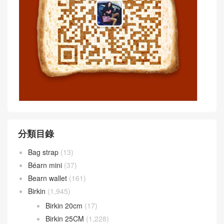
分類目錄
Bag strap
(13)
Béarn mini
(37)
Bearn wallet
(161)
Birkin
(1,945)
Birkin 20cm
(17)
Birkin 25CM
(1,228)