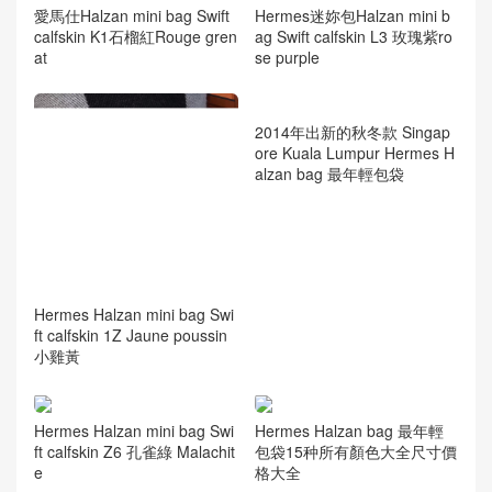
愛馬仕Halzan mini bag Swift
Hermes迷妳包Halzan mini b
calfskin K1石榴紅Rouge gren
ag Swift calfskin L3 玫瑰紫ro
at
se purple
Hermes Halzan mini bag Swi
2014年出新的秋冬款 Singap
ft calfskin 1Z Jaune poussin
ore Kuala Lumpur Hermes H
小雞黃
alzan bag 最年輕包袋
Hermes Halzan mini bag Swi
Hermes Halzan bag 最年輕
ft calfskin Z6 孔雀綠 Malachit
包袋15种所有顏色大全尺寸價
e
格大全