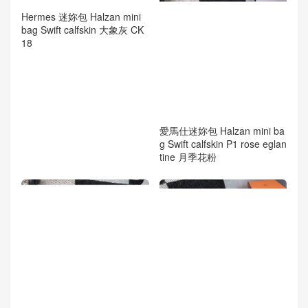
Hermes 迷妳包 Halzan mini
bag Swift calfskin 大象灰 CK
18
愛馬仕迷妳包 Halzan mini ba
g Swift calfskin P1 rose eglan
tine 月季花粉