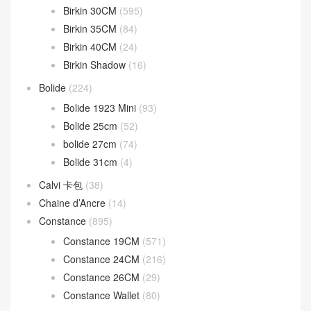
Birkin 30CM
(595)
Birkin 35CM
(84)
Birkin 40CM
(24)
Birkin Shadow
(16)
Bolide
(224)
Bolide 1923 Mini
(93)
Bolide 25cm
(52)
bolide 27cm
(74)
Bolide 31cm
(4)
Calvi 卡包
(38)
Chaine d’Ancre
(14)
Constance
(895)
Constance 19CM
(571)
Constance 24CM
(216)
Constance 26CM
(29)
Constance Wallet
(80)