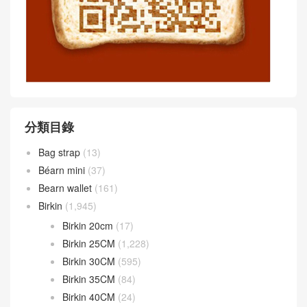
分類目錄
Bag strap
(13)
Béarn mini
(37)
Bearn wallet
(161)