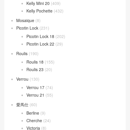
Barcelona Bag
(19)
Hammock Bag
(53)
LOEWE 女包
(121)
LOEWE 男包
(30)
Puzzle Bag
(133)
Mini kelly
(946)
Kelly Mini 20
(409)
Kelly Pochette
(432)
Mosaique
(8)
Picotin Lock
(231)
Picotin Lock 18
(202)
Picotin Lock 22
(29)
Roulis
(190)
Roulis 18
(155)
Roulis 23
(20)
Verrou
(130)