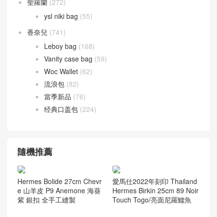
Togo leather
(12)
尼羅鱷魚 兩點 Nilo crocodile
(27)
灣鱷 倒 V Porosus
(43)
美洲鱷魚 方塊 Alligator
(42)
鴕鳥皮
(1)
愛馬仕 腰帶
(40)
聖羅蘭
(272)
ysl niki bag
(55)
香奈兒
(741)
Leboy bag
(168)
Vanity case bag
(59)
Woc Wallet
(62)
流浪包
(82)
當季新品
(76)
经典口盖包
(224)