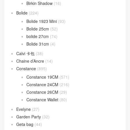
Birkin
(1,945)
Birkin 20cm
(17)
Birkin 25CM
(1,228)
Birkin 30CM
(595)
Birkin 35CM
(84)
Birkin 40CM
(24)
Birkin Shadow
(16)
Bolide
(224)
Bolide 1923 Mini
(93)
Bolide 25cm
(52)
bolide 27cm
(74)
Bolide 31cm
(4)
Calvi 卡包
(38)
Chaine d’Ancre
(14)
Constance
(895)
Constance 19CM
(571)