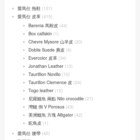
Verrou 17
(74)
Verrou 21
(55)
愛馬仕
(60)
Berline
(9)
Cherche
(24)
Victoria
(8)
愛馬仕 拖鞋
(121)
愛馬仕 皮革
(415)
Barenia 馬鞍皮
(44)
Box calfskin
(1)
Chevre Mysore 山羊皮
(20)
Doblis Suede 麂皮
(6)
Evercolor 皮革
(34)
Jonathan Leather
(13)
Taurillion Novillo
(10)
Taurillon Clemence 皮
(24)