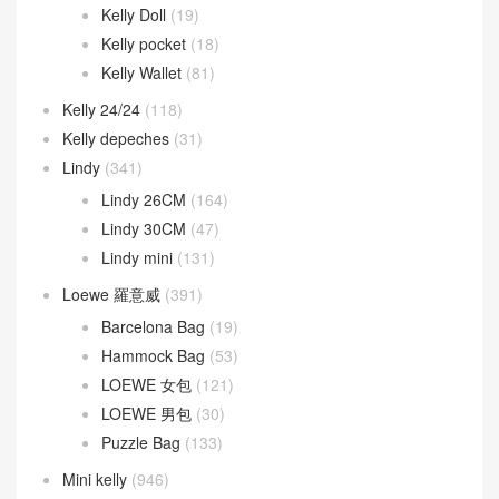
Kelly 32CM
(55)
Kelly 35CM
(6)
Kelly 40CM
(5)
Kelly Ado
(21)
Kelly Cut
(43)
Kelly Danse
(52)
Kelly Doll
(19)
Kelly pocket
(18)
Kelly Wallet
(81)
Kelly 24/24
(118)
Kelly depeches
(31)
Lindy
(341)
Lindy 26CM
(164)
Lindy 30CM
(47)
Lindy mini
(131)
Loewe 羅意威
(391)