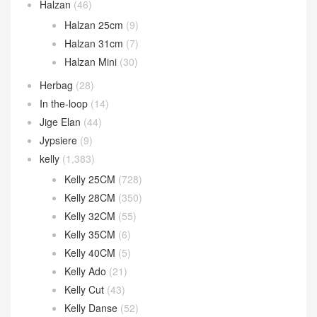
Constance 24CM
(216)
Constance 26CM
(29)
Constance Wallet
(80)
Evelyne
(27)
Garden Party
(32)
Geta bag
(44)
Halzan
(46)
Halzan 25cm
(9)
Halzan 31cm
(7)
Halzan Mini
(30)
Herbag
(28)
In the-loop
(14)
Jige Elan
(44)
Jypsiere
(9)
kelly
(1,383)
Kelly 25CM
(728)
Kelly 28CM
(350)