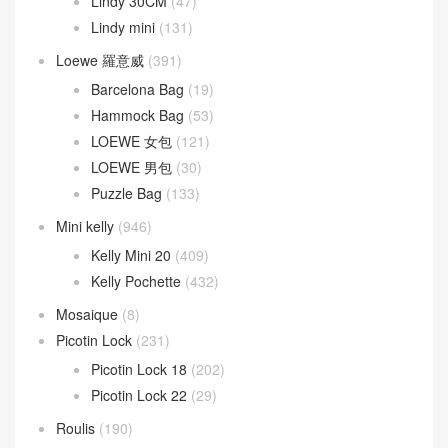
Lindy 30CM
(47)
Lindy mini
(131)
Loewe 羅意威
(391)
Barcelona Bag
(19)
Hammock Bag
(53)
LOEWE 女包
(121)
LOEWE 男包
(30)
Puzzle Bag
(133)
Mini kelly
(946)
Kelly Mini 20
(409)
Kelly Pochette
(432)
Mosaique
(8)
Picotin Lock
(231)
Picotin Lock 18
(202)
Picotin Lock 22
(29)
Roulis
(190)