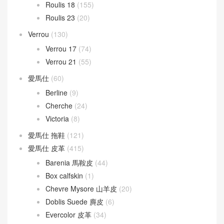
Roulis 18
(155)
Roulis 23
(20)
Verrou
(130)
Verrou 17
(74)
Verrou 21
(55)
愛馬仕
(60)
Berline
(9)
Cherche
(24)
Victoria
(8)
愛馬仕 拖鞋
(121)
愛馬仕 皮革
(415)
Barenia 馬鞍皮
(44)
Box calfskin
(1)
Chevre Mysore 山羊皮
(20)
Doblis Suede 麂皮
(6)
Evercolor 皮革
(34)