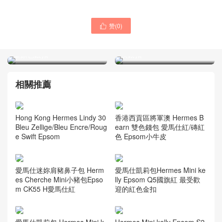
赞(
0
)

Hermes Mini Kelly Epsom
愛馬仕 Mini Kelly Epsom 宴
愛馬仕紅CK55 Rouge H穩
會手拿包 CK18 Etoupe 大象
重顏色銀扣
灰銀扣
相關推薦
Hong Kong Hermes Lindy 30
香港西貢區將軍澳 Hermes B
Bleu Zellige/Bleu Encre/Roug
earn 雙色錢包 愛馬仕紅/磚紅
e Swift Epsom
色 Epsom小牛皮
愛馬仕迷妳肩豬鼻子包 Herm
愛馬仕凱莉包Hermes Mini ke
es Cherche Mini小豬包Epso
lly Epsom Q5國旗紅 最受歡
m CK55 H愛馬仕紅
迎的紅色金扣