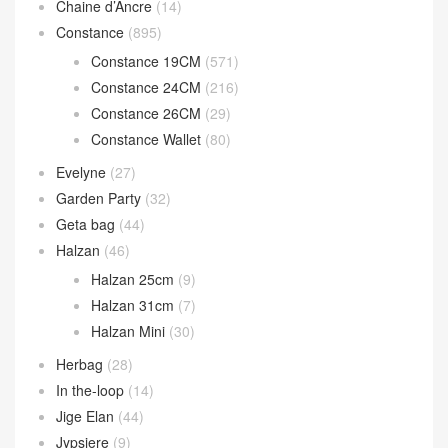
Chaine d’Ancre
(14)
Constance
(895)
Constance 19CM
(571)
Constance 24CM
(216)
Constance 26CM
(29)
Constance Wallet
(80)
Evelyne
(27)
Garden Party
(32)
Geta bag
(44)
Halzan
(46)
Halzan 25cm
(9)
Halzan 31cm
(7)
Halzan Mini
(30)
Herbag
(28)
In the-loop
(14)
Jige Elan
(44)
Jypsiere
(9)