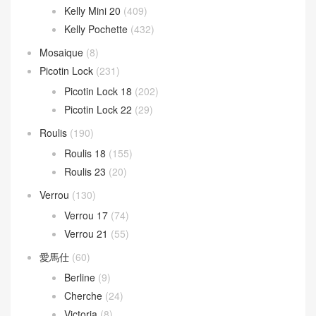
Barcelona Bag
(19)
Hammock Bag
(53)
LOEWE 女包
(121)
LOEWE 男包
(30)
Puzzle Bag
(133)
Mini kelly
(946)
Kelly Mini 20
(409)
Kelly Pochette
(432)
Mosaique
(8)
Picotin Lock
(231)
Picotin Lock 18
(202)
Picotin Lock 22
(29)
Roulis
(190)
Roulis 18
(155)
Roulis 23
(20)
Verrou
(130)