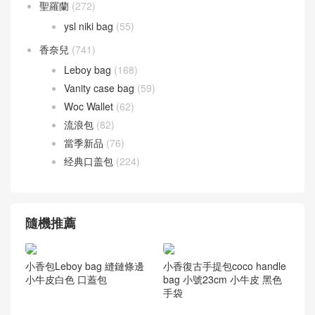
Togo leather
(12)
尼羅鱷魚 兩點 Nilo crocodile
(27)
灣鱷 倒 V Porosus
(43)
美洲鱷魚 方塊 Alligator
(42)
鴕鳥皮
(1)
愛馬仕 腰帶
(40)
聖羅蘭
(272)
ysl niki bag
(55)
香奈兒
(741)
Leboy bag
(168)
Vanity case bag
(59)
Woc Wallet
(62)
流浪包
(82)
當季新品
(76)
经典口盖包
(224)