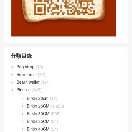
分類目錄
Bag strap
(13)
Béarn mini
(37)
Bearn wallet
(161)