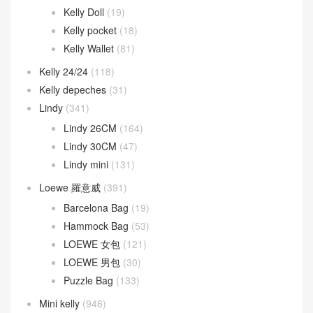
Kelly 28CM
(350)
Kelly 32CM
(55)
Kelly 35CM
(6)
Kelly 40CM
(5)
Kelly Ado
(21)
Kelly Cut
(43)
Kelly Danse
(52)
Kelly Doll
(19)
Kelly pocket
(18)
Kelly Wallet
(81)
Kelly 24/24
(118)
Kelly depeches
(31)
Lindy
(341)
Lindy 26CM
(164)
Lindy 30CM
(47)
Lindy mini
(131)
Loewe 羅意威
(391)