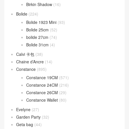
Birkin
(1,945)
Birkin 20cm
(17)
Birkin 25CM
(1,228)
Birkin 30CM
(595)
Birkin 35CM
(84)
Birkin 40CM
(24)
Birkin Shadow
(16)
Bolide
(224)
Bolide 1923 Mini
(93)
Bolide 25cm
(52)
bolide 27cm
(74)
Bolide 31cm
(4)
Calvi 卡包
(38)
Chaine d’Ancre
(14)
Constance
(895)
Constance 19CM
(571)