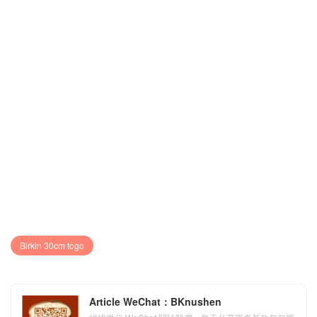
Birkin 30cm togo
Article WeChat：BKnushen