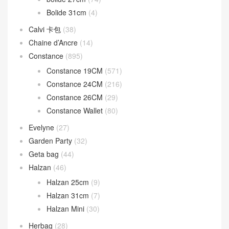
Bolide 31cm
(4)
Calvi 卡包
(38)
Chaine d’Ancre
(14)
Constance
(895)
Constance 19CM
(571)
Constance 24CM
(216)
Constance 26CM
(29)
Constance Wallet
(80)
Evelyne
(27)
Garden Party
(32)
Geta bag
(44)
Halzan
(46)
Halzan 25cm
(9)
Halzan 31cm
(7)
Halzan Mini
(30)
Herbag
(28)