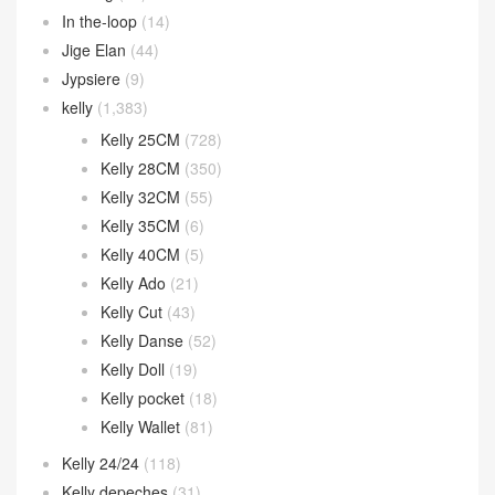
In the-loop
(14)
Jige Elan
(44)
Jypsiere
(9)
kelly
(1,383)
Kelly 25CM
(728)
Kelly 28CM
(350)
Kelly 32CM
(55)
Kelly 35CM
(6)
Kelly 40CM
(5)
Kelly Ado
(21)
Kelly Cut
(43)
Kelly Danse
(52)
Kelly Doll
(19)
Kelly pocket
(18)
Kelly Wallet
(81)
Kelly 24/24
(118)
Kelly depeches
(31)