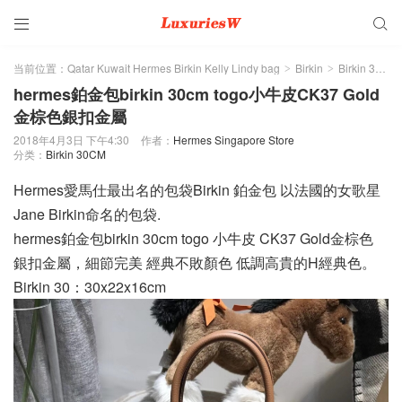


当前位置：
Qatar Kuwait Hermes Birkin Kelly Lindy bag
Birkin
Birkin 30CM
>
>
hermes鉑金包birkin 30cm togo小牛皮CK37 Gold
金棕色銀扣金屬
2018年4月3日 下午4:30
作者：
Hermes Singapore Store
分类：
Birkin 30CM
Hermes愛馬仕最出名的包袋Birkin 鉑金包 以法國的女歌星
Jane Birkin命名的包袋.
hermes鉑金包birkin 30cm togo 小牛皮 CK37 Gold金棕色
銀扣金屬，細節完美 經典不敗顏色 低調高貴的H經典色。
Birkin 30：30x22x16cm