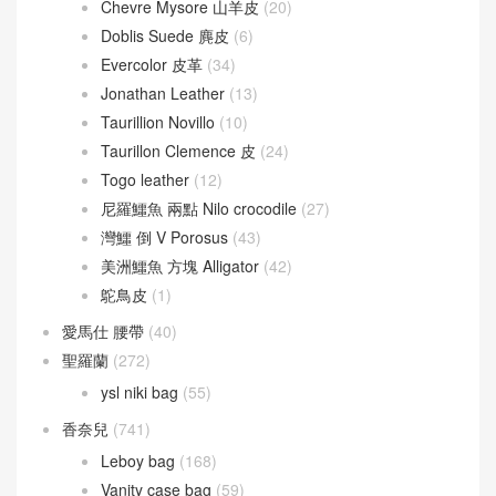
Chevre Mysore 山羊皮
(20)
Doblis Suede 麂皮
(6)
Evercolor 皮革
(34)
Jonathan Leather
(13)
Taurillion Novillo
(10)
Taurillon Clemence 皮
(24)
Togo leather
(12)
尼羅鱷魚 兩點 Nilo crocodile
(27)
灣鱷 倒 V Porosus
(43)
美洲鱷魚 方塊 Alligator
(42)
鴕鳥皮
(1)
愛馬仕 腰帶
(40)
聖羅蘭
(272)
ysl niki bag
(55)
香奈兒
(741)
Leboy bag
(168)
Vanity case bag
(59)