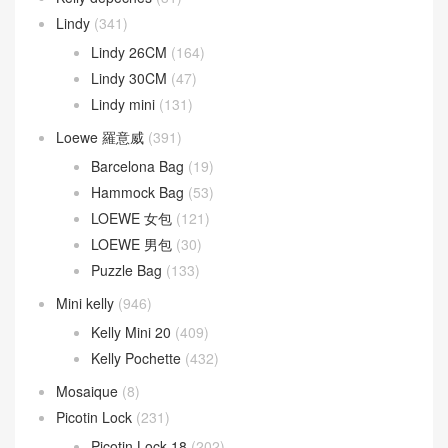
Lindy
(341)
Lindy 26CM
(164)
Lindy 30CM
(47)
Lindy mini
(131)
Loewe 羅意威
(391)
Barcelona Bag
(19)
Hammock Bag
(53)
LOEWE 女包
(121)
LOEWE 男包
(30)
Puzzle Bag
(133)
Mini kelly
(946)
Kelly Mini 20
(409)
Kelly Pochette
(432)
Mosaique
(8)
Picotin Lock
(231)
Picotin Lock 18
(202)