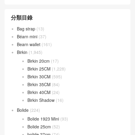
分類目錄
Bag strap
(13)
Béarn mini
(37)
Bearn wallet
(161)
Birkin
(1,945)
Birkin 20cm
(17)
Birkin 25CM
(1,228)
Birkin 30CM
(595)
Birkin 35CM
(84)
Birkin 40CM
(24)
Birkin Shadow
(16)
Bolide
(224)
Bolide 1923 Mini
(93)
Bolide 25cm
(52)
bolide 27cm
(74)