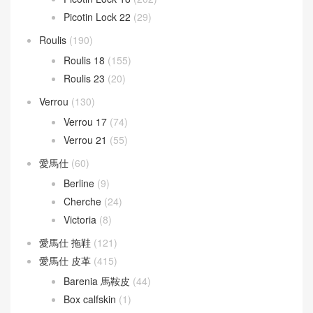
Picotin Lock 22
(29)
Roulis
(190)
Roulis 18
(155)
Roulis 23
(20)
Verrou
(130)
Verrou 17
(74)
Verrou 21
(55)
愛馬仕
(60)
Berline
(9)
Cherche
(24)
Victoria
(8)
愛馬仕 拖鞋
(121)
愛馬仕 皮革
(415)
Barenia 馬鞍皮
(44)
Box calfskin
(1)