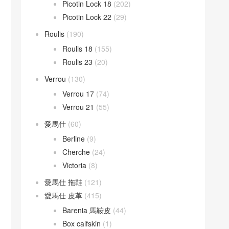
Picotin Lock 18
(202)
Picotin Lock 22
(29)
Roulis
(190)
Roulis 18
(155)
Roulis 23
(20)
Verrou
(130)
Verrou 17
(74)
Verrou 21
(55)
愛馬仕
(60)
Berline
(9)
Cherche
(24)
Victoria
(8)
愛馬仕 拖鞋
(121)
愛馬仕 皮革
(415)
Barenia 馬鞍皮
(44)
Box calfskin
(1)