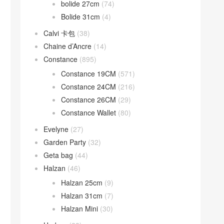
bolide 27cm
(74)
Bolide 31cm
(4)
Calvi 卡包
(38)
Chaine d’Ancre
(14)
Constance
(895)
Constance 19CM
(571)
Constance 24CM
(216)
Constance 26CM
(29)
Constance Wallet
(80)
Evelyne
(27)
Garden Party
(32)
Geta bag
(44)
Halzan
(46)
Halzan 25cm
(9)
Halzan 31cm
(7)
Halzan Mini
(30)