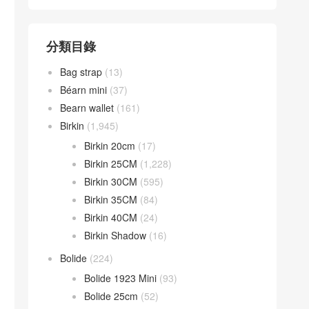
分類目錄
Bag strap
(13)
Béarn mini
(37)
Bearn wallet
(161)
Birkin
(1,945)
Birkin 20cm
(17)
Birkin 25CM
(1,228)
Birkin 30CM
(595)
Birkin 35CM
(84)
Birkin 40CM
(24)
Birkin Shadow
(16)
Bolide
(224)
Bolide 1923 Mini
(93)
Bolide 25cm
(52)