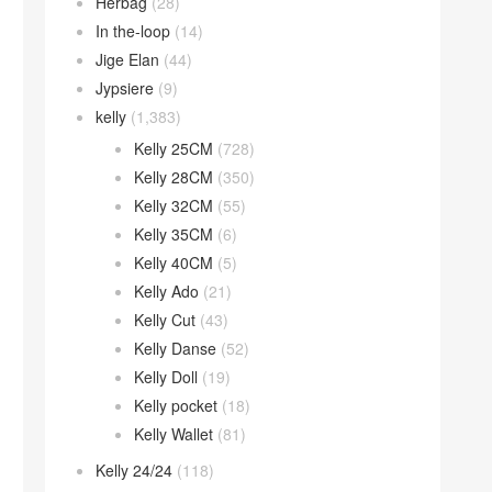
Herbag
(28)
In the-loop
(14)
Jige Elan
(44)
Jypsiere
(9)
kelly
(1,383)
Kelly 25CM
(728)
Kelly 28CM
(350)
Kelly 32CM
(55)
Kelly 35CM
(6)
Kelly 40CM
(5)
Kelly Ado
(21)
Kelly Cut
(43)
Kelly Danse
(52)
Kelly Doll
(19)
Kelly pocket
(18)
Kelly Wallet
(81)
Kelly 24/24
(118)