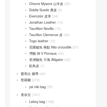
Chevre Mysore 山羊皮
(20)
Doblis Suede 麂皮
(6)
Evercolor 皮革
(34)
Jonathan Leather
(13)
Taurillion Novillo
(10)
Taurillon Clemence 皮
(24)
Togo leather
(12)
尼羅鱷魚 兩點 Nilo crocodile
(27)
灣鱷 倒 V Porosus
(43)
美洲鱷魚 方塊 Alligator
(42)
鴕鳥皮
(1)
愛馬仕 腰帶
(40)
聖羅蘭
(272)
ysl niki bag
(55)
香奈兒
(741)
Leboy bag
(168)