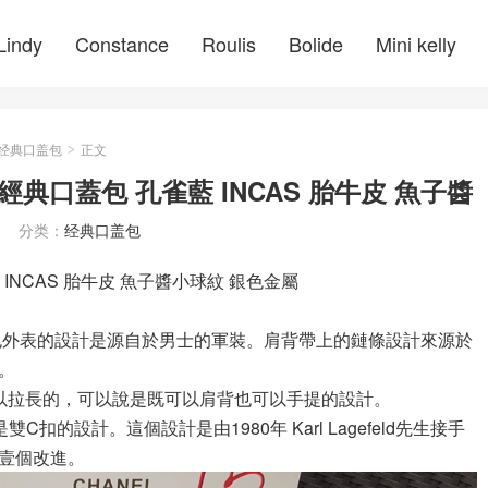
Lindy
Constance
Roulis
Bolide
Mini kelly
经典口盖包
正文
>
格鏈條經典口蓋包 孔雀藍 INCAS 胎牛皮 魚子醬
分类：
经典口盖包
雀藍 INCAS 胎牛皮 魚子醬小球紋 銀色金屬
。包外表的設計是源自於男士的軍裝。肩背帶上的鏈條設計來源於
。
，也可以拉長的，可以說是既可以肩背也可以手提的設計。
是雙C扣的設計。這個設計是由1980年 Karl Lagefeld先生接手
壹個改進。