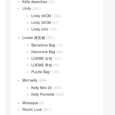
Kelly depeches
(31)
Lindy
(341)
Lindy 26CM
(164)
Lindy 30CM
(47)
Lindy mini
(131)
Loewe 羅意威
(391)
Barcelona Bag
(19)
Hammock Bag
(53)
LOEWE 女包
(121)
LOEWE 男包
(30)
Puzzle Bag
(133)
Mini kelly
(946)
Kelly Mini 20
(409)
Kelly Pochette
(432)
Mosaique
(8)
Picotin Lock
(231)