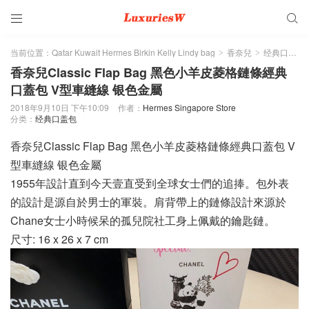


当前位置：
Qatar Kuwait Hermes Birkin Kelly Lindy bag
香奈兒
经典口盖包
>
>
香奈兒Classic Flap Bag 黑色小羊皮菱格鏈條經典
口蓋包 V型車縫線 银色金屬
2018年9月10日 下午10:09
作者：
Hermes Singapore Store
分类：
经典口盖包
香奈兒Classic Flap Bag 黑色小羊皮菱格鏈條經典口蓋包 V
型車縫線 银色金屬
1955年設計直到今天壹直受到全球女士們的追捧。包外表
的設計是源自於男士的軍裝。肩背帶上的鏈條設計來源於
Chane女士小時候呆的孤兒院社工身上佩戴的鑰匙鏈。
尺寸: 16 x 26 x 7 cm