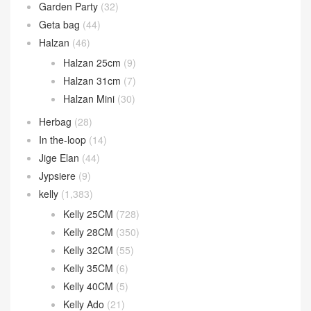
Garden Party
(32)
Geta bag
(44)
Halzan
(46)
Halzan 25cm
(9)
Halzan 31cm
(7)
Halzan Mini
(30)
Herbag
(28)
In the-loop
(14)
Jige Elan
(44)
Jypsiere
(9)
kelly
(1,383)
Kelly 25CM
(728)
Kelly 28CM
(350)
Kelly 32CM
(55)
Kelly 35CM
(6)
Kelly 40CM
(5)
Kelly Ado
(21)