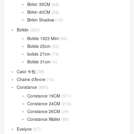
Birkin 35CM
(84)
Birkin 40CM
(24)
Birkin Shadow
(16)
Bolide
(224)
Bolide 1923 Mini
(93)
Bolide 25cm
(52)
bolide 27cm
(74)
Bolide 31cm
(4)
Calvi 卡包
(38)
Chaine d’Ancre
(14)
Constance
(895)
Constance 19CM
(571)
Constance 24CM
(216)
Constance 26CM
(29)
Constance Wallet
(80)
Evelyne
(27)