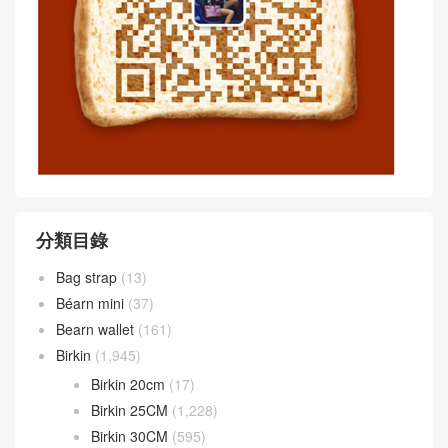
分類目錄
Bag strap
(13)
Béarn mini
(37)
Bearn wallet
(161)
Birkin
(1,945)
Birkin 20cm
(17)
Birkin 25CM
(1,228)
Birkin 30CM
(595)