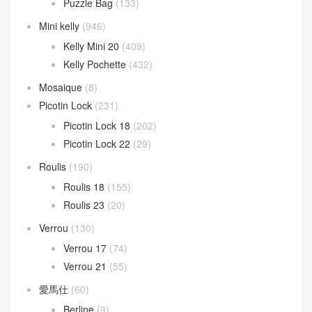
Puzzle Bag
(133)
Mini kelly
(946)
Kelly Mini 20
(409)
Kelly Pochette
(432)
Mosaique
(8)
Picotin Lock
(231)
Picotin Lock 18
(202)
Picotin Lock 22
(29)
Roulis
(190)
Roulis 18
(155)
Roulis 23
(20)
Verrou
(130)
Verrou 17
(74)
Verrou 21
(55)
愛馬仕
(60)
Berline
(9)