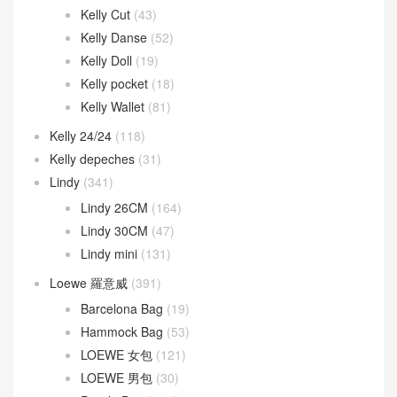
Kelly Cut
(43)
Kelly Danse
(52)
Kelly Doll
(19)
Kelly pocket
(18)
Kelly Wallet
(81)
Kelly 24/24
(118)
Kelly depeches
(31)
Lindy
(341)
Lindy 26CM
(164)
Lindy 30CM
(47)
Lindy mini
(131)
Loewe 羅意威
(391)
Barcelona Bag
(19)
Hammock Bag
(53)
LOEWE 女包
(121)
LOEWE 男包
(30)