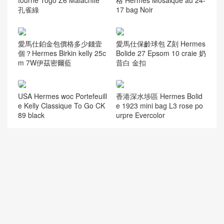
孔雀綠
17 bag Noir
愛馬仕鉑金包價格多少錢壹
愛馬仕保齡球包 Z刻 Hermes
個？Hermes Birkin kelly 25c
Bolide 27 Epsom 10 craie 奶
m 7W伊茲密爾藍
昔白 金扣
USA Hermes woc Portefeuill
香港深水埗區 Hermes Bolid
e Kelly Classique To Go CK
e 1923 mini bag L3 rose po
89 black
urpre Evercolor
阿姆斯特丹史基浦機場專賣
愛馬仕2023新款包女士 Her
店Hermes Birkin 25 Bag亮面
mes Kelly Pochette Epsom
鱷魚皮 8U冰川藍
Bleu Du Nord 北方藍
Bahrain Hermes Bolide 27c
愛馬仕鉑金包為什麼那麼貴
m Evercolor K4 Rose Dete
Hermes Birkin 25 Togo Gris
夏日粉 銀扣 全手工蜜蠟線縫
Perle 珍珠灰 gold hardware