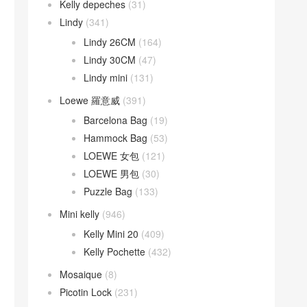
Kelly depeches
(31)
Lindy
(341)
Lindy 26CM
(164)
Lindy 30CM
(47)
Lindy mini
(131)
Loewe 羅意威
(391)
Barcelona Bag
(19)
Hammock Bag
(53)
LOEWE 女包
(121)
LOEWE 男包
(30)
Puzzle Bag
(133)
Mini kelly
(946)
Kelly Mini 20
(409)
Kelly Pochette
(432)
Mosaique
(8)
Picotin Lock
(231)