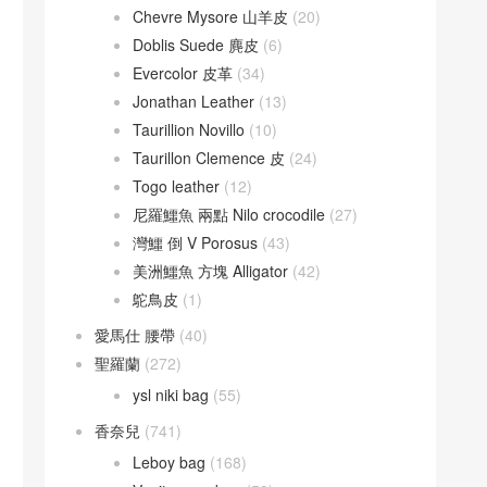
Chevre Mysore 山羊皮
(20)
Doblis Suede 麂皮
(6)
Evercolor 皮革
(34)
Jonathan Leather
(13)
Taurillion Novillo
(10)
Taurillon Clemence 皮
(24)
Togo leather
(12)
尼羅鱷魚 兩點 Nilo crocodile
(27)
灣鱷 倒 V Porosus
(43)
美洲鱷魚 方塊 Alligator
(42)
鴕鳥皮
(1)
愛馬仕 腰帶
(40)
聖羅蘭
(272)
ysl niki bag
(55)
香奈兒
(741)
Leboy bag
(168)