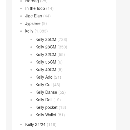
Herbag
(28)
In the-loop
(14)
Jige Elan
(44)
Jypsiere
(9)
kelly
(1,383)
Kelly 25CM
(728)
Kelly 28CM
(350)
Kelly 32CM
(55)
Kelly 35CM
(6)
Kelly 40CM
(5)
Kelly Ado
(21)
Kelly Cut
(43)
Kelly Danse
(52)
Kelly Doll
(19)
Kelly pocket
(18)
Kelly Wallet
(81)
Kelly 24/24
(118)