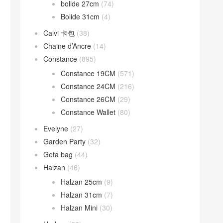
bolide 27cm
(74)
Bolide 31cm
(4)
Calvi 卡包
(38)
Chaine d’Ancre
(14)
Constance
(895)
Constance 19CM
(571)
Constance 24CM
(216)
Constance 26CM
(29)
Constance Wallet
(80)
Evelyne
(27)
Garden Party
(32)
Geta bag
(44)
Halzan
(46)
Halzan 25cm
(9)
Halzan 31cm
(7)
Halzan Mini
(30)