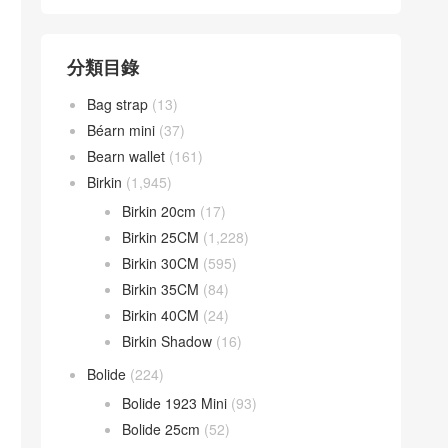
分類目錄
Bag strap
(13)
Béarn mini
(37)
Bearn wallet
(161)
Birkin
(1,945)
Birkin 20cm
(17)
Birkin 25CM
(1,228)
Birkin 30CM
(595)
Birkin 35CM
(84)
Birkin 40CM
(24)
Birkin Shadow
(16)
Bolide
(224)
Bolide 1923 Mini
(93)
Bolide 25cm
(52)