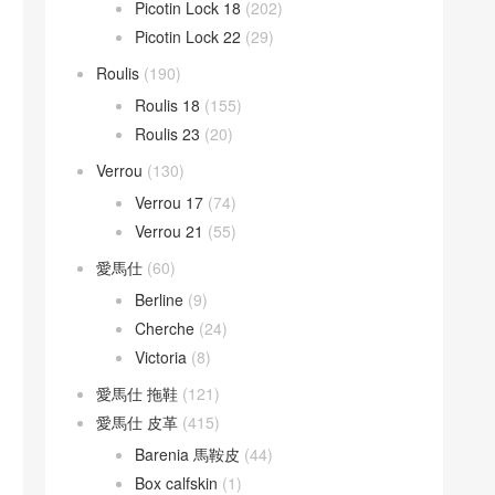
Picotin Lock 18
(202)
Picotin Lock 22
(29)
Roulis
(190)
Roulis 18
(155)
Roulis 23
(20)
Verrou
(130)
Verrou 17
(74)
Verrou 21
(55)
愛馬仕
(60)
Berline
(9)
Cherche
(24)
Victoria
(8)
愛馬仕 拖鞋
(121)
愛馬仕 皮革
(415)
Barenia 馬鞍皮
(44)
Box calfskin
(1)