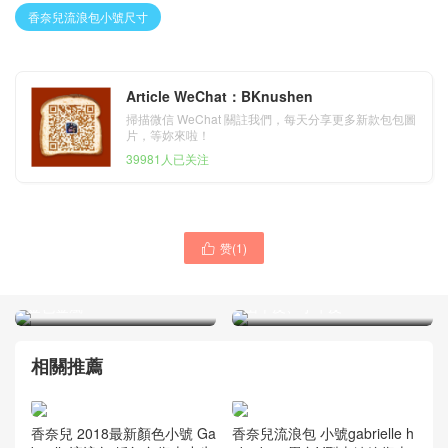
香奈兒流浪包小號尺寸
Article WeChat：BKnushen
掃描微信 WeChat 關註我們，每天分享更多新款包包圖
片，等妳來啦！
39981人已关注
赞(
1
)
2018秋冬新款 香奈兒chanel

香奈兒Chanel gabrielle流浪
嬉皮包 白色小牛皮、羅緞與
包 黑色與金色 金屬質感皺紋
金色金屬
山羊皮、小牛皮
相關推薦
香奈兒 2018最新顏色小號 Ga
香奈兒流浪包 小號gabrielle h