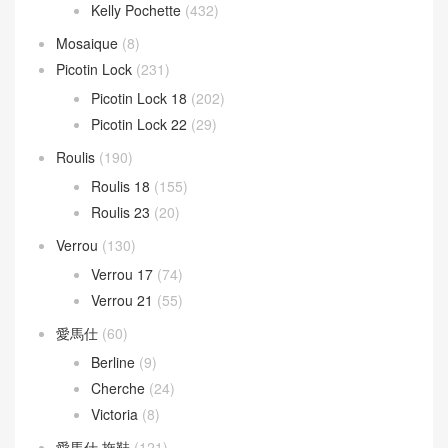
Kelly Pochette
(432)
Mosaique
(8)
Picotin Lock
(231)
Picotin Lock 18
(202)
Picotin Lock 22
(29)
Roulis
(190)
Roulis 18
(155)
Roulis 23
(20)
Verrou
(130)
Verrou 17
(74)
Verrou 21
(55)
愛馬仕
(60)
Berline
(9)
Cherche
(24)
Victoria
(8)
愛馬仕 拖鞋
(121)