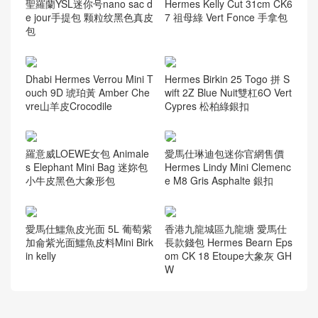
聖羅蘭YSL迷你号nano sac d
Hermes Kelly Cut 31cm CK6
e jour手提包 颗粒纹黑色真皮
7 祖母綠 Vert Fonce 手拿包
包
Dhabi Hermes Verrou Mini T
Hermes Birkin 25 Togo 拼 S
ouch 9D 琥珀黃 Amber Che
wift 2Z Blue Nuit雙杠6O Vert
vre山羊皮Crocodile
Cypres 松柏綠銀扣
羅意威LOEWE女包 Animale
愛馬仕琳迪包迷你官網售價
s Elephant Mini Bag 迷妳包
Hermes Lindy Mini Clemenc
小牛皮黑色大象形包
e M8 Gris Asphalte 銀扣
愛馬仕鱷魚皮光面 5L 葡萄紫
香港九龍城區九龍塘 愛馬仕
加侖紫光面鱷魚皮料Mini Birk
長款錢包 Hermes Bearn Eps
in kelly
om CK 18 Etoupe大象灰 GH
W