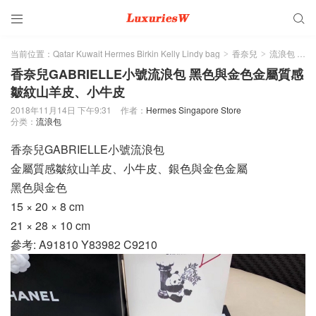


当前位置：
Qatar Kuwait Hermes Birkin Kelly Lindy bag
香奈兒
流浪包
正
>
>
>
香奈兒GABRIELLE小號流浪包 黑色與金色金屬質感
皺紋山羊皮、小牛皮
2018年11月14日 下午9:31
作者：
Hermes Singapore Store
分类：
流浪包
香奈兒GABRIELLE小號流浪包
金屬質感皺紋山羊皮、小牛皮、銀色與金色金屬
黑色與金色
15 × 20 × 8 cm
21 × 28 × 10 cm
參考: A91810 Y83982 C9210