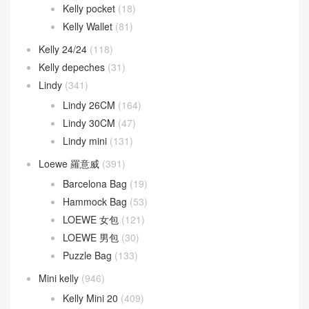
Kelly pocket
(18)
Kelly Wallet
(81)
Kelly 24/24
(118)
Kelly depeches
(31)
Lindy
(341)
Lindy 26CM
(164)
Lindy 30CM
(47)
Lindy mini
(131)
Loewe 羅意威
(391)
Barcelona Bag
(19)
Hammock Bag
(53)
LOEWE 女包
(121)
LOEWE 男包
(30)
Puzzle Bag
(133)
Mini kelly
(946)
Kelly Mini 20
(409)