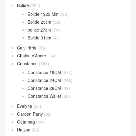
Bolide
(224)
Bolide 1923 Mini
(93)
Bolide 25cm
(52)
bolide 27cm
(74)
Bolide 31cm
(4)
Calvi 卡包
(38)
Chaine d’Ancre
(14)
Constance
(895)
Constance 19CM
(571)
Constance 24CM
(216)
Constance 26CM
(29)
Constance Wallet
(80)
Evelyne
(27)
Garden Party
(32)
Geta bag
(44)
Halzan
(46)