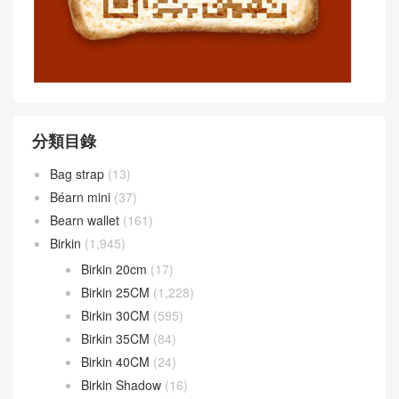
分類目錄
Bag strap
(13)
Béarn mini
(37)
Bearn wallet
(161)
Birkin
(1,945)
Birkin 20cm
(17)
Birkin 25CM
(1,228)
Birkin 30CM
(595)
Birkin 35CM
(84)
Birkin 40CM
(24)
Birkin Shadow
(16)