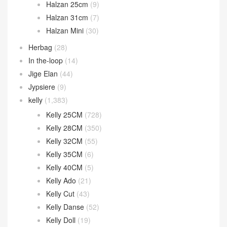
Halzan 25cm
(9)
Halzan 31cm
(7)
Halzan Mini
(30)
Herbag
(28)
In the-loop
(14)
Jige Elan
(44)
Jypsiere
(9)
kelly
(1,383)
Kelly 25CM
(728)
Kelly 28CM
(350)
Kelly 32CM
(55)
Kelly 35CM
(6)
Kelly 40CM
(5)
Kelly Ado
(21)
Kelly Cut
(43)
Kelly Danse
(52)
Kelly Doll
(19)