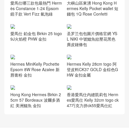
愛馬仕哪三款包最熱門 Herm
大嶼山區東湧 Hong Kong H
ès Constance 1-24 Epsom
ermes Kelly Pocket wallet 短
鏡子款 Vert Fizz 氣泡綠
錢包 1Q Rose Confetti
愛馬仕 鉑金包 Birkin 25 togo
圣罗兰包包圖片價格官網 YS
9J火焰橙 PHW 金扣
L NIKI 中號鱷魚紋壓花黑色
麂皮鏈條包
Hermes MiniKelly Pochette
Hermes Kelly 28cm togo 阿
Epsom 8W Rose Azalee 新
登皮料CK37 GOLD 金棕色G
唇膏粉 金扣
HW 金扣金屬
Hong Kong Hermes Birkin 2
香港愛馬仕內縫凱莉包 Herm
5cm 57 Bordeaux 波爾多酒
es愛馬仕 Kelly 32cm togo ck
紅 美洲鱷魚 金扣
47巧克力拼ck55愛馬仕紅