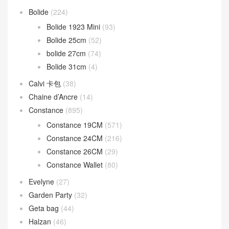
Bolide
(224)
Bolide 1923 Mini
(93)
Bolide 25cm
(52)
bolide 27cm
(74)
Bolide 31cm
(4)
Calvi 卡包
(38)
Chaine d’Ancre
(14)
Constance
(895)
Constance 19CM
(571)
Constance 24CM
(216)
Constance 26CM
(29)
Constance Wallet
(80)
Evelyne
(27)
Garden Party
(32)
Geta bag
(44)
Halzan
(46)