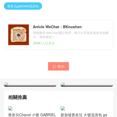
香奈儿gabrielle流浪包
Article WeChat：BKnushen
掃描微信 WeChat 關註我們，每天分享更多新款包包圖
片，等妳來啦！
39981人已关注
赞(
3
)

香奈兒GABRIELLE小號流浪
香奈兒 V型鏈條經典口蓋包
包 黑色與金色金屬質感皺紋
Classic Flap Bag 藏蓝色小
山羊皮、小牛皮
牛皮银色金屬
相關推薦
香奈兒Chanel 小號 GABRIEL
新加坡香奈兒 大號流浪包 ga