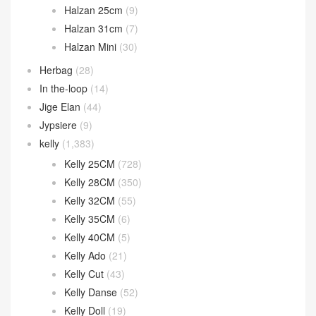
Halzan 25cm
(9)
Halzan 31cm
(7)
Halzan Mini
(30)
Herbag
(28)
In the-loop
(14)
Jige Elan
(44)
Jypsiere
(9)
kelly
(1,383)
Kelly 25CM
(728)
Kelly 28CM
(350)
Kelly 32CM
(55)
Kelly 35CM
(6)
Kelly 40CM
(5)
Kelly Ado
(21)
Kelly Cut
(43)
Kelly Danse
(52)
Kelly Doll
(19)