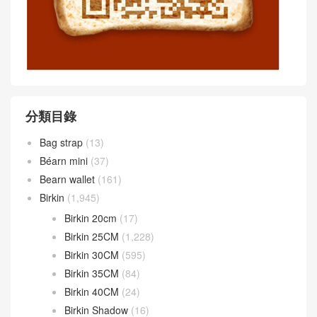
分類目錄
Bag strap
(13)
Béarn mini
(37)
Bearn wallet
(161)
Birkin
(1,945)
Birkin 20cm
(17)
Birkin 25CM
(1,228)
Birkin 30CM
(595)
Birkin 35CM
(84)
Birkin 40CM
(24)
Birkin Shadow
(16)