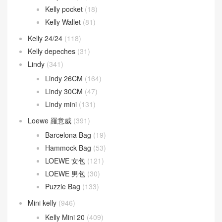
Kelly pocket
(18)
Kelly Wallet
(81)
Kelly 24/24
(118)
Kelly depeches
(31)
Lindy
(341)
Lindy 26CM
(164)
Lindy 30CM
(47)
Lindy mini
(131)
Loewe 羅意威
(391)
Barcelona Bag
(19)
Hammock Bag
(53)
LOEWE 女包
(121)
LOEWE 男包
(30)
Puzzle Bag
(133)
Mini kelly
(946)
Kelly Mini 20
(409)