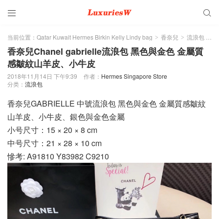


当前位置：
Qatar Kuwait Hermes Birkin Kelly Lindy bag
香奈兒
流浪包
正
>
>
>
香奈兒Chanel gabrielle流浪包 黑色與金色 金屬質
感皺紋山羊皮、小牛皮
2018年11月14日 下午9:39
作者：
Hermes Singapore Store
分类：
流浪包
香奈兒GABRIELLE 中號流浪包 黑色與金色 金屬質感皺紋
山羊皮、小牛皮、銀色與金色金屬
小号尺寸：15 × 20 × 8 cm
中号尺寸：21 × 28 × 10 cm
慘考: A91810 Y83982 C9210