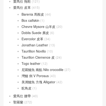
愛馬仕 拖鞋
(121)
愛馬仕 皮革
(415)
Barenia 馬鞍皮
(44)
Box calfskin
(1)
Chevre Mysore 山羊皮
(20)
Doblis Suede 麂皮
(6)
Evercolor 皮革
(34)
Jonathan Leather
(13)
Taurillion Novillo
(10)
Taurillon Clemence 皮
(24)
Togo leather
(12)
尼羅鱷魚 兩點 Nilo crocodile
(27)
灣鱷 倒 V Porosus
(43)
美洲鱷魚 方塊 Alligator
(42)
鴕鳥皮
(1)
愛馬仕 腰帶
(40)
聖羅蘭
(272)