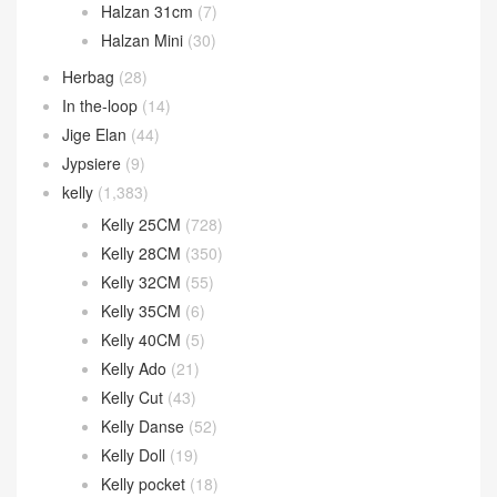
Halzan 31cm
(7)
Halzan Mini
(30)
Herbag
(28)
In the-loop
(14)
Jige Elan
(44)
Jypsiere
(9)
kelly
(1,383)
Kelly 25CM
(728)
Kelly 28CM
(350)
Kelly 32CM
(55)
Kelly 35CM
(6)
Kelly 40CM
(5)
Kelly Ado
(21)
Kelly Cut
(43)
Kelly Danse
(52)
Kelly Doll
(19)
Kelly pocket
(18)