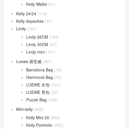
Kelly Wallet
(81)
Kelly 24/24
(118)
Kelly depeches
(31)
Lindy
(341)
Lindy 26CM
(164)
Lindy 30CM
(47)
Lindy mini
(131)
Loewe 羅意威
(391)
Barcelona Bag
(19)
Hammock Bag
(53)
LOEWE 女包
(121)
LOEWE 男包
(30)
Puzzle Bag
(133)
Mini kelly
(946)
Kelly Mini 20
(409)
Kelly Pochette
(432)