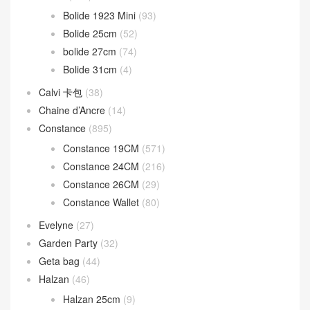
Bolide 1923 Mini
(93)
Bolide 25cm
(52)
bolide 27cm
(74)
Bolide 31cm
(4)
Calvi 卡包
(38)
Chaine d’Ancre
(14)
Constance
(895)
Constance 19CM
(571)
Constance 24CM
(216)
Constance 26CM
(29)
Constance Wallet
(80)
Evelyne
(27)
Garden Party
(32)
Geta bag
(44)
Halzan
(46)
Halzan 25cm
(9)