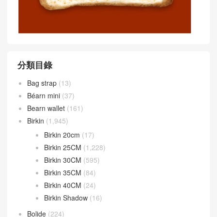
分類目錄
Bag strap
(13)
Béarn mini
(37)
Bearn wallet
(161)
Birkin
(1,945)
Birkin 20cm
(17)
Birkin 25CM
(1,228)
Birkin 30CM
(595)
Birkin 35CM
(84)
Birkin 40CM
(24)
Birkin Shadow
(16)
Bolide
(224)