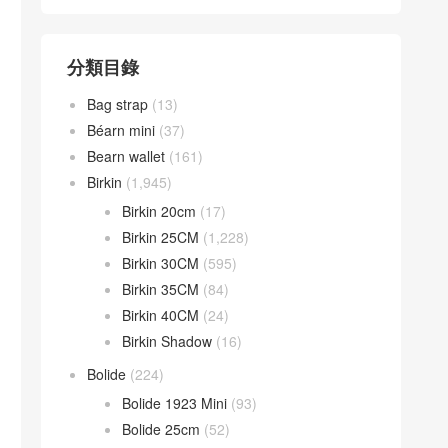
分類目錄
Bag strap
(13)
Béarn mini
(37)
Bearn wallet
(161)
Birkin
(1,945)
Birkin 20cm
(17)
Birkin 25CM
(1,228)
Birkin 30CM
(595)
Birkin 35CM
(84)
Birkin 40CM
(24)
Birkin Shadow
(16)
Bolide
(224)
Bolide 1923 Mini
(93)
Bolide 25cm
(52)