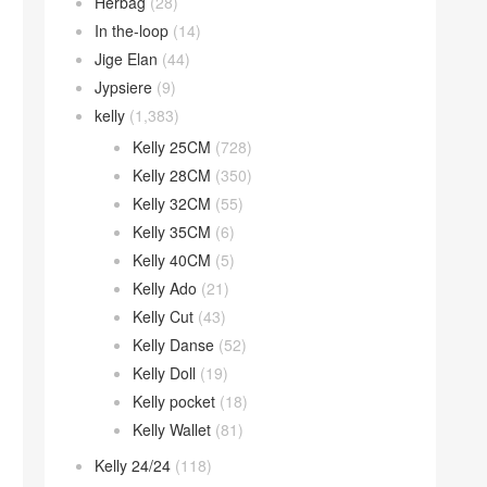
Herbag
(28)
In the-loop
(14)
Jige Elan
(44)
Jypsiere
(9)
kelly
(1,383)
Kelly 25CM
(728)
Kelly 28CM
(350)
Kelly 32CM
(55)
Kelly 35CM
(6)
Kelly 40CM
(5)
Kelly Ado
(21)
Kelly Cut
(43)
Kelly Danse
(52)
Kelly Doll
(19)
Kelly pocket
(18)
Kelly Wallet
(81)
Kelly 24/24
(118)