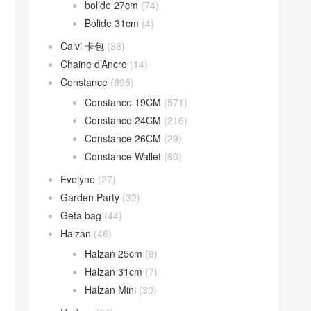
bolide 27cm
(74)
Bolide 31cm
(4)
Calvi 卡包
(38)
Chaine d’Ancre
(14)
Constance
(895)
Constance 19CM
(571)
Constance 24CM
(216)
Constance 26CM
(29)
Constance Wallet
(80)
Evelyne
(27)
Garden Party
(32)
Geta bag
(44)
Halzan
(46)
Halzan 25cm
(9)
Halzan 31cm
(7)
Halzan Mini
(30)