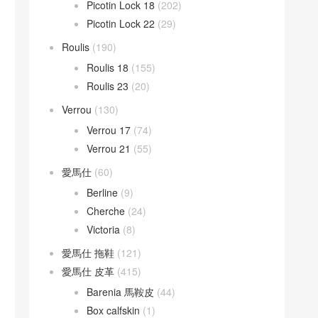
Picotin Lock 18
(202)
Picotin Lock 22
(29)
Roulis
(190)
Roulis 18
(155)
Roulis 23
(20)
Verrou
(130)
Verrou 17
(74)
Verrou 21
(55)
愛馬仕
(60)
Berline
(9)
Cherche
(24)
Victoria
(8)
愛馬仕 拖鞋
(121)
愛馬仕 皮革
(415)
Barenia 馬鞍皮
(44)
Box calfskin
(1)