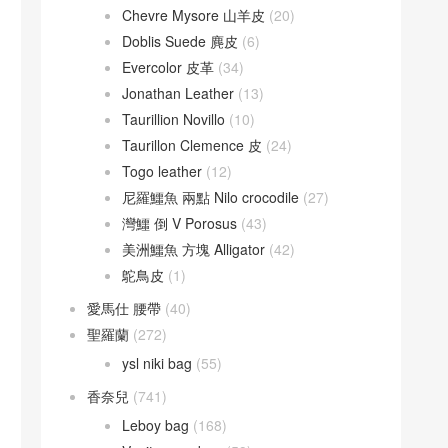
Chevre Mysore 山羊皮
(20)
Doblis Suede 麂皮
(6)
Evercolor 皮革
(34)
Jonathan Leather
(13)
Taurillion Novillo
(10)
Taurillon Clemence 皮
(24)
Togo leather
(12)
尼羅鱷魚 兩點 Nilo crocodile
(27)
灣鱷 倒 V Porosus
(43)
美洲鱷魚 方塊 Alligator
(42)
鴕鳥皮
(1)
愛馬仕 腰帶
(40)
聖羅蘭
(272)
ysl niki bag
(55)
香奈兒
(741)
Leboy bag
(168)