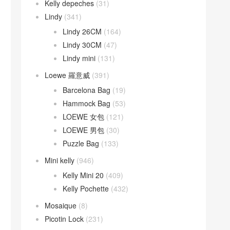
Kelly depeches
(31)
Lindy
(341)
Lindy 26CM
(164)
Lindy 30CM
(47)
Lindy mini
(131)
Loewe 羅意威
(391)
Barcelona Bag
(19)
Hammock Bag
(53)
LOEWE 女包
(121)
LOEWE 男包
(30)
Puzzle Bag
(133)
Mini kelly
(946)
Kelly Mini 20
(409)
Kelly Pochette
(432)
Mosaique
(8)
Picotin Lock
(231)