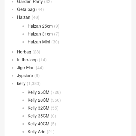
Garden Party
(32)
Geta bag
(44)
Halzan
(46)
Halzan 25cm
(9)
Halzan 31cm
(7)
Halzan Mini
(30)
Herbag
(28)
In the-loop
(14)
Jige Elan
(44)
Jypsiere
(9)
kelly
(1,383)
Kelly 25CM
(728)
Kelly 28CM
(350)
Kelly 32CM
(55)
Kelly 35CM
(6)
Kelly 40CM
(5)
Kelly Ado
(21)