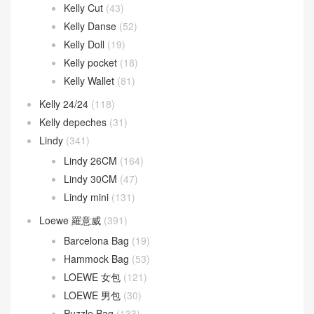
Kelly Cut
(43)
Kelly Danse
(52)
Kelly Doll
(19)
Kelly pocket
(18)
Kelly Wallet
(81)
Kelly 24/24
(118)
Kelly depeches
(31)
Lindy
(341)
Lindy 26CM
(164)
Lindy 30CM
(47)
Lindy mini
(131)
Loewe 羅意威
(391)
Barcelona Bag
(19)
Hammock Bag
(53)
LOEWE 女包
(121)
LOEWE 男包
(30)
Puzzle Bag
(133)