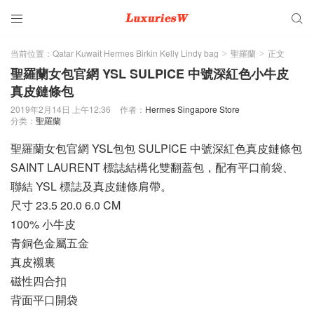


当前位置：
Qatar Kuwait Hermes Birkin Kelly Lindy bag
聖羅蘭
正文
>
>
聖羅蘭女包官網 YSL SULPICE 中號深紅色小牛皮
真皮鏈條包
2019年2月14日 上午12:36
作者：
Hermes Singapore Store
分类：
聖羅蘭
聖羅蘭女包官網 YSL包包 SULPICE 中號深紅色真皮鏈條包
SAINT LAURENT 標誌結構化雙翻蓋包，配有平口前袋、
聯結 YSL 標誌及真皮鏈條肩帶。
尺寸 23.5 20.0 6.0 CM
100% 小牛皮
青銅色金屬五金
真皮襯裏
磁性四合扣
背面平口開袋