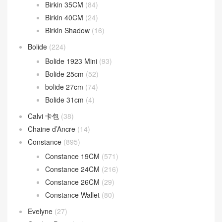
Birkin 35CM
(84)
Birkin 40CM
(24)
Birkin Shadow
(16)
Bolide
(224)
Bolide 1923 Mini
(93)
Bolide 25cm
(52)
bolide 27cm
(74)
Bolide 31cm
(4)
Calvi 卡包
(38)
Chaine d’Ancre
(14)
Constance
(895)
Constance 19CM
(571)
Constance 24CM
(216)
Constance 26CM
(29)
Constance Wallet
(80)
Evelyne
(27)