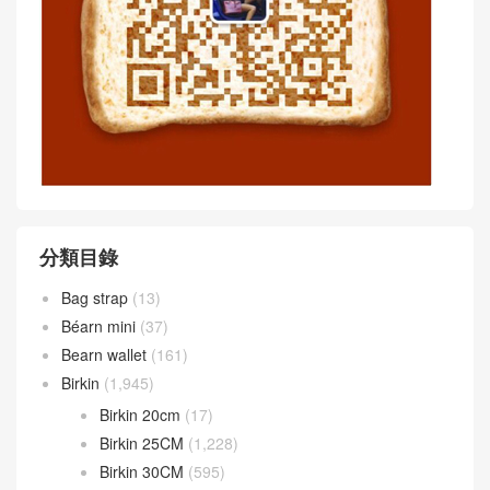
分類目錄
Bag strap
(13)
Béarn mini
(37)
Bearn wallet
(161)
Birkin
(1,945)
Birkin 20cm
(17)
Birkin 25CM
(1,228)
Birkin 30CM
(595)