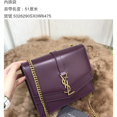
內插袋
肩帶長度：51厘米
貨號 5326290SX0W6475