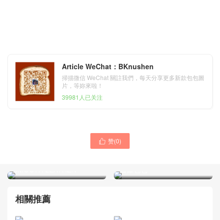
Article WeChat：BKnushen
掃描微信 WeChat 關註我們，每天分享更多新款包包圖
片，等妳來啦！
39981人已关注
聖羅蘭女包 YSL
赞(
0
)

MANHATTAN MEDIUM
聖羅蘭包包官網 YSL女包
SHOPPING BAG IN
SULPICE 中號 黑色小牛皮
SMOOTH LEATHER
鏈條包包
相關推薦