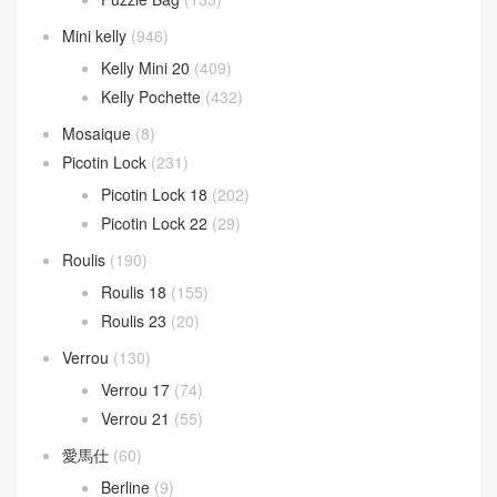
Mini kelly
(946)
Kelly Mini 20
(409)
Kelly Pochette
(432)
Mosaique
(8)
Picotin Lock
(231)
Picotin Lock 18
(202)
Picotin Lock 22
(29)
Roulis
(190)
Roulis 18
(155)
Roulis 23
(20)
Verrou
(130)
Verrou 17
(74)
Verrou 21
(55)
愛馬仕
(60)
Berline
(9)