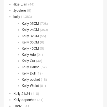
Jige Elan
(44)
Jypsiere
(9)
kelly
(1,383)
Kelly 25CM
(728)
Kelly 28CM
(350)
Kelly 32CM
(55)
Kelly 35CM
(6)
Kelly 40CM
(5)
Kelly Ado
(21)
Kelly Cut
(43)
Kelly Danse
(52)
Kelly Doll
(19)
Kelly pocket
(18)
Kelly Wallet
(81)
Kelly 24/24
(118)
Kelly depeches
(31)
Lindy
(341)