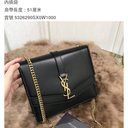
內插袋
肩帶長度：51厘米
貨號 5326290SX0W1000