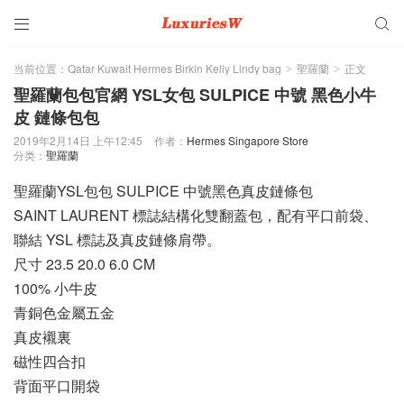


当前位置：
Qatar Kuwait Hermes Birkin Kelly Lindy bag
聖羅蘭
正文
>
>
聖羅蘭包包官網 YSL女包 SULPICE 中號 黑色小牛
皮 鏈條包包
2019年2月14日 上午12:45
作者：
Hermes Singapore Store
分类：
聖羅蘭
聖羅蘭YSL包包 SULPICE 中號黑色真皮鏈條包
SAINT LAURENT 標誌結構化雙翻蓋包，配有平口前袋、
聯結 YSL 標誌及真皮鏈條肩帶。
尺寸 23.5 20.0 6.0 CM
100% 小牛皮
青銅色金屬五金
真皮襯裏
磁性四合扣
背面平口開袋