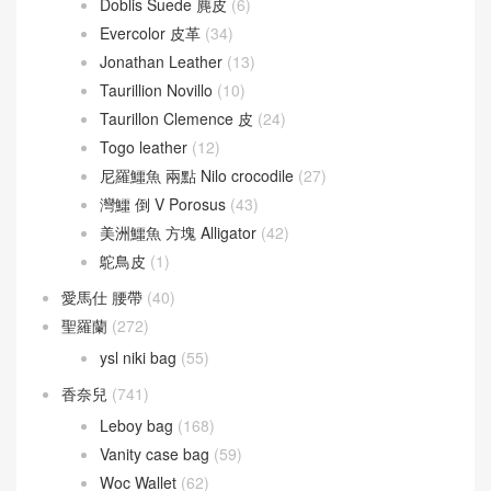
Doblis Suede 麂皮
(6)
Evercolor 皮革
(34)
Jonathan Leather
(13)
Taurillion Novillo
(10)
Taurillon Clemence 皮
(24)
Togo leather
(12)
尼羅鱷魚 兩點 Nilo crocodile
(27)
灣鱷 倒 V Porosus
(43)
美洲鱷魚 方塊 Alligator
(42)
鴕鳥皮
(1)
愛馬仕 腰帶
(40)
聖羅蘭
(272)
ysl niki bag
(55)
香奈兒
(741)
Leboy bag
(168)
Vanity case bag
(59)
Woc Wallet
(62)