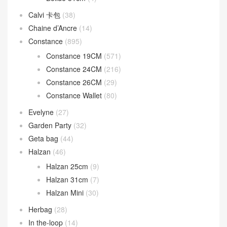
Calvi 卡包
(38)
Chaine d’Ancre
(14)
Constance
(895)
Constance 19CM
(571)
Constance 24CM
(216)
Constance 26CM
(29)
Constance Wallet
(80)
Evelyne
(27)
Garden Party
(32)
Geta bag
(44)
Halzan
(46)
Halzan 25cm
(9)
Halzan 31cm
(7)
Halzan Mini
(30)
Herbag
(28)
In the-loop
(14)