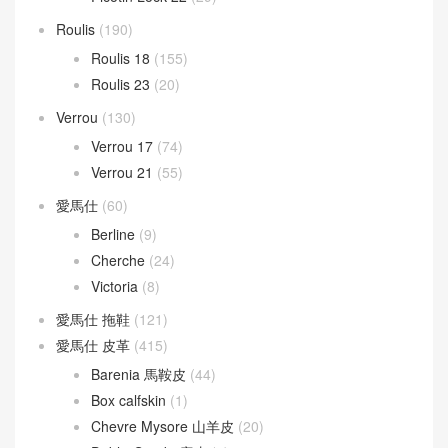
Roulis
(190)
Roulis 18
(155)
Roulis 23
(20)
Verrou
(130)
Verrou 17
(74)
Verrou 21
(55)
愛馬仕
(60)
Berline
(9)
Cherche
(24)
Victoria
(8)
愛馬仕 拖鞋
(121)
愛馬仕 皮革
(415)
Barenia 馬鞍皮
(44)
Box calfskin
(1)
Chevre Mysore 山羊皮
(20)