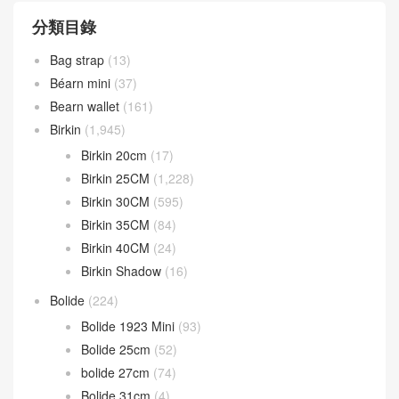
分類目錄
Bag strap
(13)
Béarn mini
(37)
Bearn wallet
(161)
Birkin
(1,945)
Birkin 20cm
(17)
Birkin 25CM
(1,228)
Birkin 30CM
(595)
Birkin 35CM
(84)
Birkin 40CM
(24)
Birkin Shadow
(16)
Bolide
(224)
Bolide 1923 Mini
(93)
Bolide 25cm
(52)
bolide 27cm
(74)
Bolide 31cm
(4)