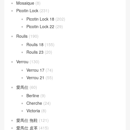
Mosaique
(8)
Picotin Lock
(231)
Picotin Lock 18
(202)
Picotin Lock 22
(29)
Roulis
(190)
Roulis 18
(155)
Roulis 23
(20)
Verrou
(130)
Verrou 17
(74)
Verrou 21
(55)
愛馬仕
(60)
Berline
(9)
Cherche
(24)
Victoria
(8)
愛馬仕 拖鞋
(121)
愛馬仕 皮革
(415)