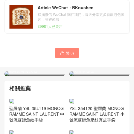
Article WeChat：BKnushen
掃描微信 WeChat 關註我們，每天分享更多新款包包圖
片，等妳來啦！
39981人已关注
赞(
0
)

聖羅蘭女包官網 YSL BETTY
聖羅蘭 YSL女包 2018秋冬
黑色鰻魚皮包 可調式肩帶翻
新款 KATE 鉚釘時尚元素真
蓋真皮肩背女包
皮鏈條包包
相關推薦
聖羅蘭 YSL 354119 MONOG
YSL 354120 聖羅蘭 MONOG
RAMME SAINT LAURENT 中
RAMME SAINT LAURENT 小
號流蘇鱷魚紋手袋
號流蘇鱷魚壓紋真皮手袋