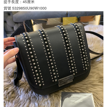
提手長度：45厘米
貨號 5329850U90W1000