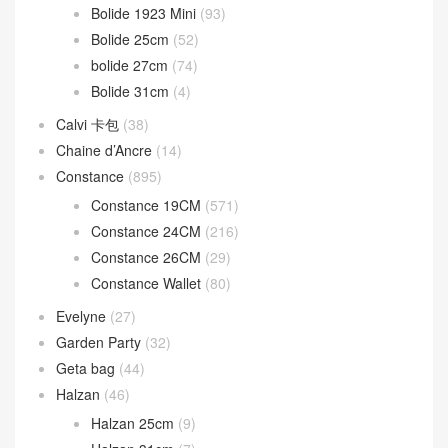
Bolide 1923 Mini
(93)
Bolide 25cm
(52)
bolide 27cm
(74)
Bolide 31cm
(4)
Calvi 卡包
(38)
Chaine d’Ancre
(14)
Constance
(895)
Constance 19CM
(571)
Constance 24CM
(216)
Constance 26CM
(29)
Constance Wallet
(80)
Evelyne
(27)
Garden Party
(32)
Geta bag
(44)
Halzan
(46)
Halzan 25cm
(9)