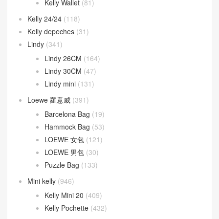
Kelly Wallet
(81)
Kelly 24/24
(118)
Kelly depeches
(31)
Lindy
(341)
Lindy 26CM
(164)
Lindy 30CM
(47)
Lindy mini
(131)
Loewe 羅意威
(391)
Barcelona Bag
(19)
Hammock Bag
(53)
LOEWE 女包
(121)
LOEWE 男包
(30)
Puzzle Bag
(133)
Mini kelly
(946)
Kelly Mini 20
(409)
Kelly Pochette
(432)