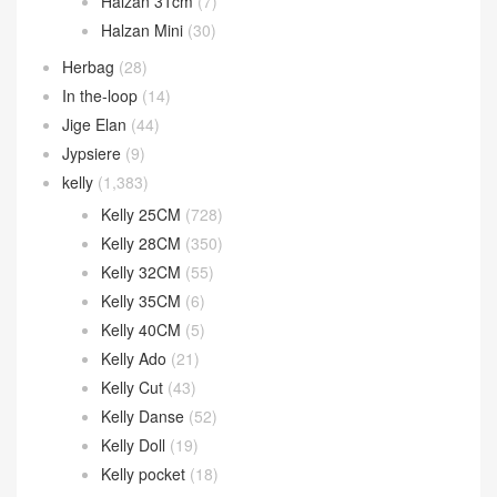
Halzan 31cm
(7)
Halzan Mini
(30)
Herbag
(28)
In the-loop
(14)
Jige Elan
(44)
Jypsiere
(9)
kelly
(1,383)
Kelly 25CM
(728)
Kelly 28CM
(350)
Kelly 32CM
(55)
Kelly 35CM
(6)
Kelly 40CM
(5)
Kelly Ado
(21)
Kelly Cut
(43)
Kelly Danse
(52)
Kelly Doll
(19)
Kelly pocket
(18)