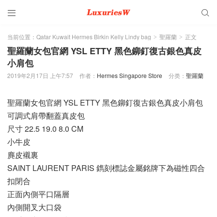


当前位置：
Qatar Kuwait Hermes Birkin Kelly Lindy bag
聖羅蘭
正文
>
>
聖羅蘭女包官網 YSL ETTY 黑色鉚釘復古銀色真皮
小肩包
2019年2月17日 上午7:57
作者：
Hermes Singapore Store
分类：
聖羅蘭
聖羅蘭女包官網 YSL ETTY 黑色鉚釘復古銀色真皮小肩包
可調式肩帶翻蓋真皮包
尺寸 22.5 19.0 8.0 CM
小牛皮
麂皮襯裏
SAINT LAURENT PARIS 鐫刻標誌金屬銘牌下為磁性四合
扣閉合
正面內側平口隔層
內側開叉大口袋